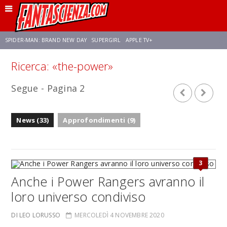
SPIDER-MAN: BRAND NEW DAY
SUPERGIRL
APPLE TV+
Ricerca: «the-power»
FRANCO RICCIARDIELLO
ZENDAYA
STAR TREK
AVENGERS: DOOMSDAY
Segue - Pagina 2
NETFLIX
SADIE SINK
STAR TREK: STRANGE NEW WORLDS
News (33)
Approfondimenti (9)
3
Anche i Power Rangers avranno il
loro universo condiviso
DI LEO LORUSSO
MERCOLEDÌ 4 NOVEMBRE 2020