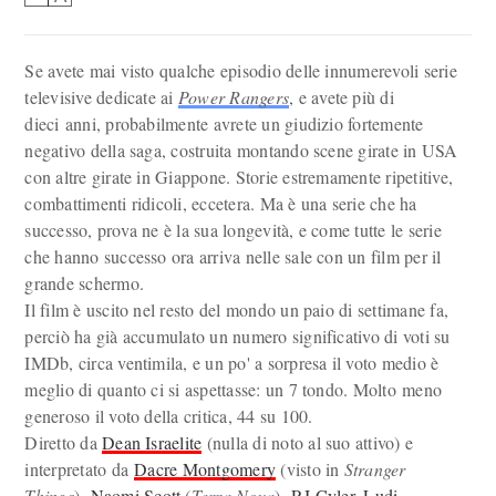
Se avete mai visto qualche episodio delle innumerevoli serie
televisive dedicate ai
Power Rangers
, e avete più di
dieci anni, probabilmente avrete un giudizio fortemente
negativo della saga, costruita montando scene girate in USA
con altre girate in Giappone. Storie estremamente ripetitive,
combattimenti ridicoli, eccetera. Ma è una serie che ha
successo, prova ne è la sua longevità, e come tutte le serie
che hanno successo ora arriva nelle sale con un film per il
grande schermo.
Il film è uscito nel resto del mondo un paio di settimane fa,
perciò ha già accumulato un numero significativo di voti su
IMDb, circa ventimila, e un po' a sorpresa il voto medio è
meglio di quanto ci si aspettasse: un 7 tondo. Molto meno
generoso il voto della critica, 44 su 100.
Diretto da
Dean Israelite
(nulla di noto al suo attivo) e
interpretato da
Dacre Montgomery
(visto in
Stranger
Things
),
Naomi Scott
(
Terra Nova
),
RJ Cyler
,
Ludi