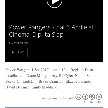
Power Rangers - dal 6 Aprile al
Cinema Clip Ita Slap
DA YOUTUBE
PLAY
Power Rangers
, USA 2017, durata 124'. Regia di Dean
Israelite, con Dacre Montgomery, RJ Cyler, Naomi Scott,
Becky G., Ludi Lin, Bryan Cranston, Elizabeth Banks,
David Denman, Emily Maddison
Alcuni diritti riservati