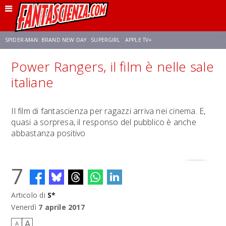
SPIDER-MAN: BRAND NEW DAY
SUPERGIRL
APPLE TV+
Power Rangers, il film è nelle sale
FRANCO RICCIARDIELLO
ZENDAYA
STAR TREK
AVENGERS: DOOMSDAY
italiane
NETFLIX
SADIE SINK
STAR TREK: STRANGE NEW WORLDS
Il film di fantascienza per ragazzi arriva nei cinema. E,
quasi a sorpresa, il responso del pubblico è anche
abbastanza positivo
7
Articolo di
S*
Venerdì
7 aprile 2017
A
A