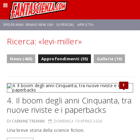
SPIDER-MAN: BRAND NEW DAY
SUPERGIRL
APPLE TV+
Ricerca: «levi-miller»
FRANCO RICCIARDIELLO
ZENDAYA
STAR TREK
AVENGERS: DOOMSDAY
News (465)
Approfondimenti (55)
Gallerie (10)
NETFLIX
SADIE SINK
STAR TREK: STRANGE NEW WORLDS
1
4. Il boom degli anni Cinquanta, tra
nuove riviste e i paperbacks
DI CARMINE TREANNI
DOMENICA 19 APRILE 2026
Una breve storia della science fiction.