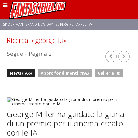
SPIDER-MAN: BRAND NEW DAY
SUPERGIRL
APPLE TV+
Ricerca: «george-lu»
FRANCO RICCIARDIELLO
ZENDAYA
STAR TREK
AVENGERS: DOOMSDAY
Segue - Pagina 2
NETFLIX
SADIE SINK
CELIA ROSE GOODING
News (766)
Approfondimenti (192)
Gallerie (8)
George Miller ha guidato la giuria
di un premio per il cinema creato
con le IA