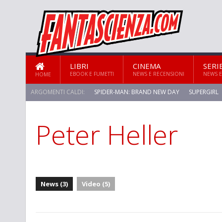
LIBRI
CINEMA
SERI
EBOOK E FUMETTI
NEWS E RECENSIONI
NEWS E
HOME
ARGOMENTI CALDI:
SPIDER-MAN: BRAND NEW DAY
SUPERGIRL
Peter Heller
STAR TREK: STRANGE NEW WORLDS
News (3)
Video (5)