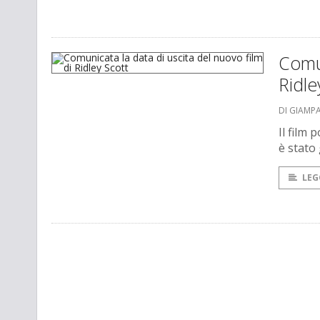
Comun
Ridle
DI GIAMP
Il film 
è stato 
LEG