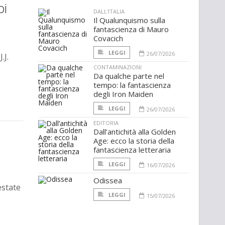
oi
DALL'ITALIA
Il Qualunquismo sulla
fantascienza di Mauro
Covacich
LEGGI
26/07/2026
.J.
CONTAMINAZIONI
Da qualche parte nel
tempo: la fantascienza
degli Iron Maiden
LEGGI
26/07/2026
EDITORIA
Dall’antichità alla Golden
Age: ecco la storia della
fantascienza letteraria
LEGGI
16/07/2026
Odissea
estate
LEGGI
15/07/2026