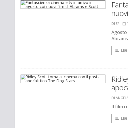
Fanta
nuovi
DI S*
Agosto m
Abrams 
LEG
Ridle
apoca
DI ANGEL
Il film 
LEG