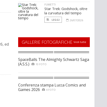
FUMETTI
Star Trek: Godshock, oltre
la curvatura del tempo
LEGGI
26/07/2026
GALLERIE FOTOGRAFICHE
Vedi tutte
26, ed
SpaceBalls The Almighty Schwartz Saga
(A.S.S.)
10 FOTO
Conferenza stampa Lucca Comics and
Games 2026
4 FOTO