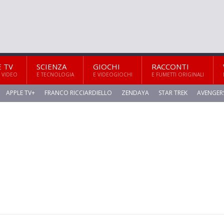
E TV
SCIENZA
GIOCHI
RACCONTI
 VIDEO
E TECNOLOGIA
E VIDEOGIOCHI
E FUMETTI ORIGINALI
APPLE TV+
FRANCO RICCIARDIELLO
ZENDAYA
STAR TREK
AVENGER