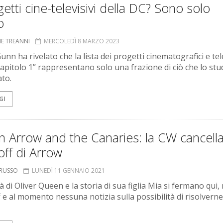
getti cine-televisivi della DC? Sono solo
o
NE TREANNI
MERCOLEDÌ 8 MARZO 2023
nn ha rivelato che la lista dei progetti cinematografici e tele
“Capitolo 1” rappresentano solo una frazione di ciò che lo stu
ato.
GI
 Arrow and the Canaries: la CW cancella
off di Arrow
ORUSSO
LUNEDÌ 11 GENNAIO 2021
à di Oliver Queen e la storia di sua figlia Mia si fermano qui,
 e al momento nessuna notizia sulla possibilità di risolverne