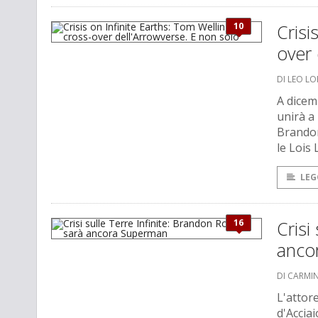
10
Crisi
over 
DI LEO L
A dicem
unirà a 
Brandon
le Lois 
LEG
16
Crisi
anco
DI CARMI
L'attor
d'Accia