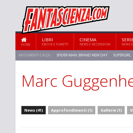
LIBRI
CINEMA
SERI
EBOOK E FUMETTI
NEWS E RECENSIONI
NEWS E
HOME
ARGOMENTI CALDI:
SPIDER-MAN: BRAND NEW DAY
SUPERGIRL
Marc Guggenh
STAR TREK: STRANGE NEW WORLDS
News (41)
Approfondimenti (1)
Gallerie (1)
V