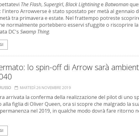
pettatevi
The Flash
,
Supergirl
,
Black Lightining
e
Batwoman
que
: l'intero Arrowverse è stato spostato per metà al gennaio d
metà tra primavera e estate. Nel frattempo potreste scoprir
che normalmente portebbero esservi sfuggite o riscoprire la
ata DC's
Swamp Thing
.
GI
rmato: lo spin-off di Arrow sarà ambien
2040
ORUSSO
MARTEDÌ 26 NOVEMBRE 2019
a arrivata la conferma della realizzazione del pilot di uno sp
 alla figlia di Oliver Queen, ora si scopre che malgrado la su
 permanenza nel 2019, in qualche modo dovrà fare ritorno n
GI