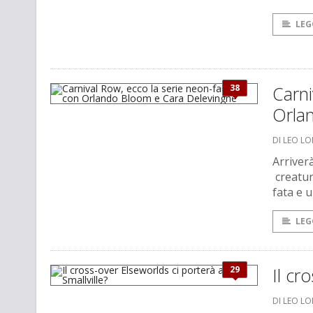
LEG
38
Carni
Orla
DI LEO L
Arriver
creatur
fata e 
LEG
29
Il cr
DI LEO L