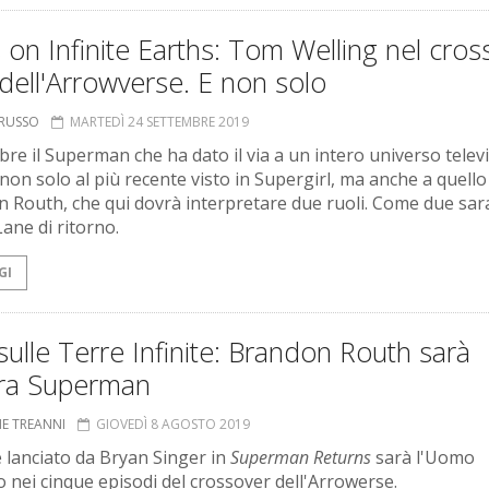
s on Infinite Earths: Tom Welling nel cros
dell'Arrowverse. E non solo
ORUSSO
MARTEDÌ 24 SETTEMBRE 2019
bre il Superman che ha dato il via a un intero universo televi
non solo al più recente visto in Supergirl, ma anche a quello
 Routh, che qui dovrà interpretare due ruoli. Come due sa
Lane di ritorno.
GI
 sulle Terre Infinite: Brandon Routh sarà
ra Superman
NE TREANNI
GIOVEDÌ 8 AGOSTO 2019
e lanciato da Bryan Singer in
Superman Returns
sarà l'Uomo
io nei cinque episodi del crossover dell'Arrowerse.