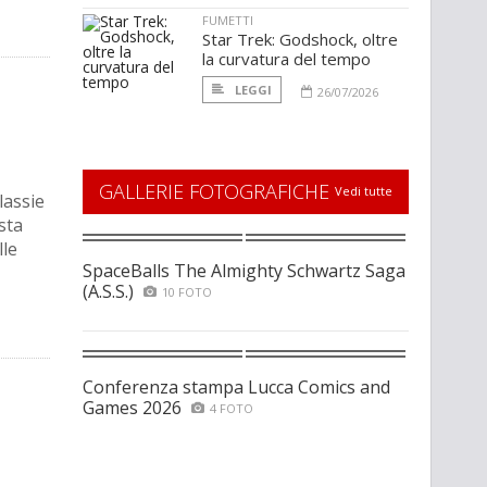
FUMETTI
Star Trek: Godshock, oltre
la curvatura del tempo
LEGGI
26/07/2026
GALLERIE FOTOGRAFICHE
Vedi tutte
lassie
sta
lle
SpaceBalls The Almighty Schwartz Saga
(A.S.S.)
10 FOTO
Conferenza stampa Lucca Comics and
Games 2026
4 FOTO