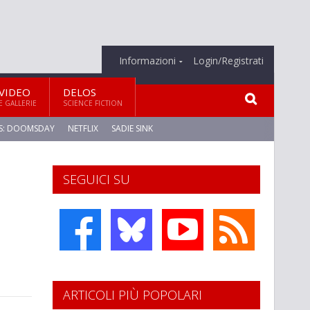
Informazioni
Login/Registrati
VIDEO
DELOS
E GALLERIE
SCIENCE FICTION
S: DOOMSDAY
NETFLIX
SADIE SINK
SEGUICI SU
ARTICOLI PIÙ POPOLARI