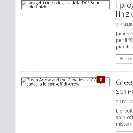
I pro
l'inizi
DI CARMI
James Gu
per il 
pianific
LEG
3
Green
spin-
DI LEO L
L'eredit
spin-off
misteri.