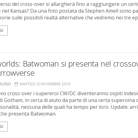
iverso del cross-over si allargherà fino a raggiungere un cert
 nel Kansas? Da una foto postata da Stephen Amell sono pa
orie sulle possibili realtà alternative che vedremo nei tre ep
GI
worlds: Batwoman si presenta nel crosso
Arrowverse
ORUSSO
MARTEDÌ 20 NOVEMBRE 2018
vo cross-over i supereroi CW/DC diventeranno ospiti indesi
di Gotham, in cerca di aiuto da parte di una certa superoina 
sonalità, nessuna delle quali ha tempo per loro. Update: arriv
che presenta Batwoman.
GI