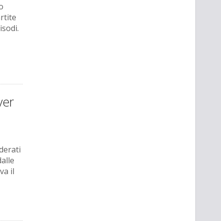
o
rtite
isodi.
ver
derati
dalle
a il