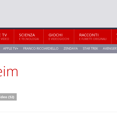
E TV
SCIENZA
GIOCHI
RACCONTI
 VIDEO
E TECNOLOGIA
E VIDEOGIOCHI
E FUMETTI ORIGINALI
APPLE TV+
FRANCO RICCIARDIELLO
ZENDAYA
STAR TREK
AVENGER
eim
ideo (52)