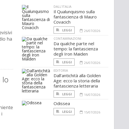
DALL'ITALIA
Il Qualunquismo sulla
fantascienza di Mauro
Covacich
LEGGI
26/07/2026
visivi
dio ha
CONTAMINAZIONI
Da qualche parte nel
tempo: la fantascienza
degli Iron Maiden
LEGGI
26/07/2026
EDITORIA
Dall’antichità alla Golden
 lo
Age: ecco la storia della
fantascienza letteraria
LEGGI
16/07/2026
Odissea
 niente
LEGGI
15/07/2026
 i