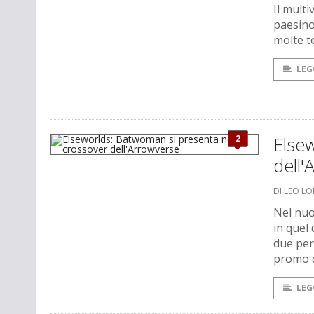
Il mult
paesino
molte te
LEG
2
Else
dell'
DI LEO L
Nel nuo
in quel 
due per
promo 
LEG