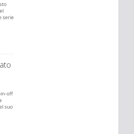
sto
el
e serie
tato
in-off
a
el suo