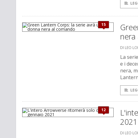
LEG
15
Green
nera
DI LEO L
La seri
e i dec
nera, m
Lantern
LEG
12
L'int
2021
DI LEO L