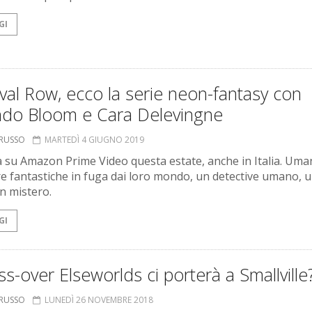
GI
val Row, ecco la serie neon-fantasy con
ndo Bloom e Cara Delevingne
ORUSSO
MARTEDÌ 4 GIUGNO 2019
à su Amazon Prime Video questa estate, anche in Italia. Uman
e fantastiche in fuga dai loro mondo, un detective umano, 
un mistero.
GI
oss-over Elseworlds ci porterà a Smallville
ORUSSO
LUNEDÌ 26 NOVEMBRE 2018