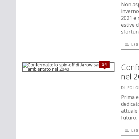
Non as
inverno
2021 e 
estive 
sfortun
LEG
54
Confe
nel 
DI LEO L
Prima er
dedicato
attuale
futuro.
LEG