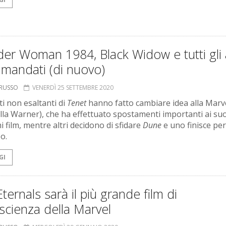
r Woman 1984, Black Widow e tutti gli a
rimandati (di nuovo)
ORUSSO
VENERDÌ 25 SETTEMBRE 2020
ati non esaltanti di
Tenet
hanno fatto cambiare idea alla Marv
lla Warner), che ha effettuato spostamenti importanti ai suo
i film, mentre altri decidono di sfidare
Dune
e uno finisce per
o.
GI
ternals sarà il più grande film di
scienza della Marvel