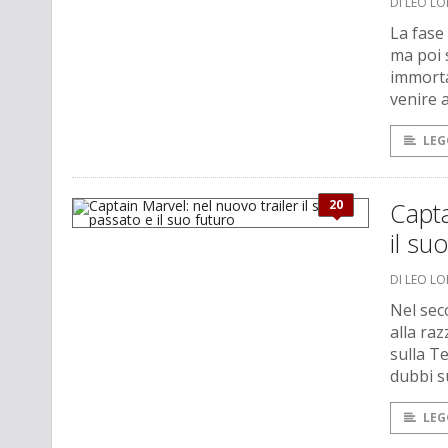
DI LEO L
La fase
ma poi 
immorta
venire a
LEG
20
Capta
il su
DI LEO L
Nel sec
alla ra
sulla Te
dubbi su
LEG