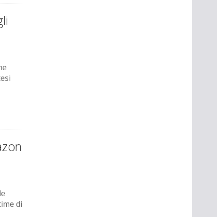
li
he
tesi
azon
le
time di