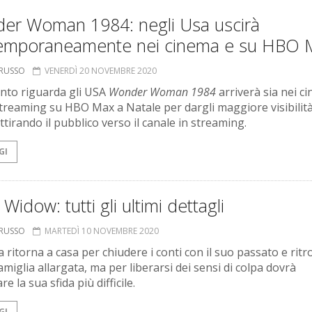
er Woman 1984: negli Usa uscirà
emporaneamente nei cinema e su HBO 
ORUSSO
VENERDÌ 20 NOVEMBRE 2020
nto riguarda gli USA
Wonder Woman 1984
arriverà sia nei c
streaming su HBO Max a Natale per dargli maggiore visibilit
tirando il pubblico verso il canale in streaming.
GI
 Widow: tutti gli ultimi dettagli
ORUSSO
MARTEDÌ 10 NOVEMBRE 2020
 ritorna a casa per chiudere i conti con il suo passato e ritr
amiglia allargata, ma per liberarsi dei sensi di colpa dovrà
re la sua sfida più difficile.
GI