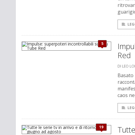
ritrovar
guarigi
LEG
5
Impul
Red
DI LEO L
Basato 
raccont
manifest
caos nel
LEG
19
Tutte