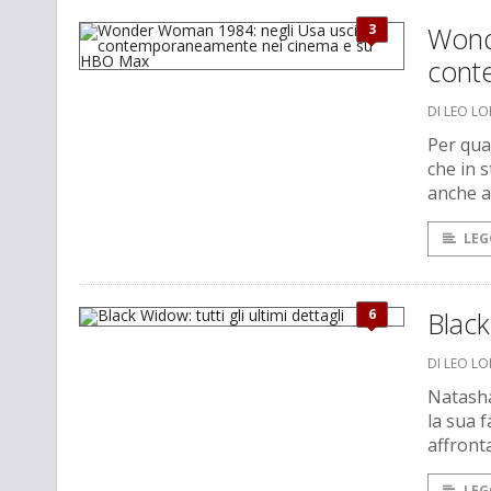
3
Wond
cont
DI LEO L
Per qua
che in 
anche at
LEG
6
Black
DI LEO L
Natasha
la sua f
affronta
LEG