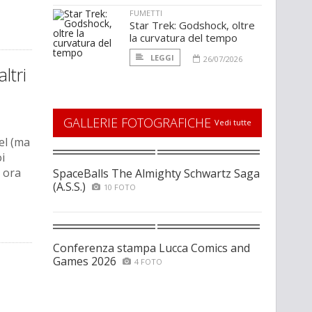
FUMETTI
Star Trek: Godshock, oltre
la curvatura del tempo
LEGGI
26/07/2026
ltri
GALLERIE FOTOGRAFICHE
Vedi tutte
el (ma
i
 ora
SpaceBalls The Almighty Schwartz Saga
(A.S.S.)
10 FOTO
Conferenza stampa Lucca Comics and
Games 2026
4 FOTO