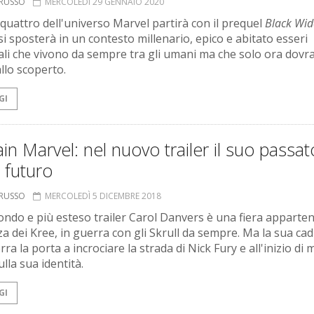
ORUSSO
MERCOLEDÌ 29 GENNAIO 2020
 quattro dell'universo Marvel partirà con il prequel
Black Wi
si sposterà in un contesto millenario, epico e abitato esseri
li che vivono da sempre tra gli umani ma che solo ora dov
llo scoperto.
GI
in Marvel: nel nuovo trailer il suo passat
o futuro
ORUSSO
MERCOLEDÌ 5 DICEMBRE 2018
ondo e più esteso trailer Carol Danvers è una fiera apparte
zza dei Kree, in guerra con gli Skrull da sempre. Ma la sua ca
rra la porta a incrociare la strada di Nick Fury e all'inizio di m
lla sua identità.
GI