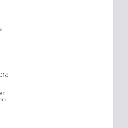
a
ora
per
oni