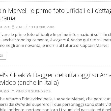
in Marvel: le prime foto ufficiali e i dettag
 trama
ORUSSO
VENERDÌ 7 SETTEMBRE 2018
ivare le prime foto ufficiali e le prime informazioni sul film c
, anche cronologicamente,
Avengers 4
. Anche qui ritorni inat
mo negli anni novanta) e indizi sul futuro di Captain Marvel.
GI
el's Cloak & Dagger debutta oggi su Am
video (anche in Italia)
ORUSSO
VENERDÌ 8 GIUGNO 2018
he Amazon Primevideo ha la sua serie Marvel, che però vuo
uersi dal
cliché
dei supereroi: i due personaggi sono state vit
bile incidente, portano con loro i traumi del passato ed è nel