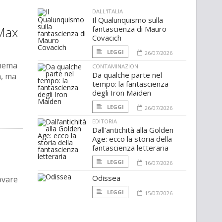
DALL'ITALIA
Il Qualunquismo sulla
Max
fantascienza di Mauro
Covacich
LEGGI
26/07/2026
inema
CONTAMINAZIONI
Da qualche parte nel
à, ma
tempo: la fantascienza
degli Iron Maiden
LEGGI
26/07/2026
EDITORIA
Dall’antichità alla Golden
Age: ecco la storia della
fantascienza letteraria
LEGGI
16/07/2026
Odissea
ovare
LEGGI
15/07/2026