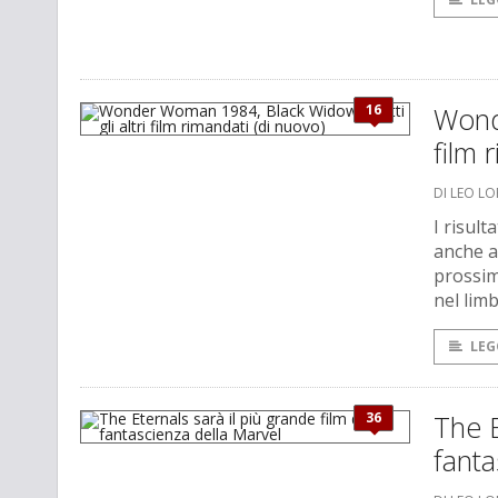
16
Wonde
film 
DI LEO L
I risult
anche a
prossim
nel limb
LEG
36
The E
fanta