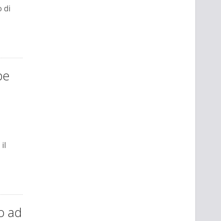
 di
be
il
no ad