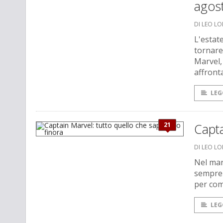
agos
DI LEO L
L'estate
tornare
Marvel,
affront
LEG
21
Capta
DI LEO L
Nel mar
sempre 
per com
LEG