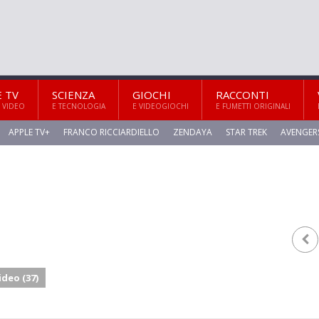
E TV
SCIENZA
GIOCHI
RACCONTI
 VIDEO
E TECNOLOGIA
E VIDEOGIOCHI
E FUMETTI ORIGINALI
APPLE TV+
FRANCO RICCIARDIELLO
ZENDAYA
STAR TREK
AVENGER
ideo (37)