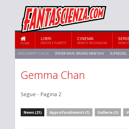
LIBRI
CINEMA
SERI
EBOOK E FUMETTI
NEWS E RECENSIONI
NEWS E
HOME
ARGOMENTI CALDI:
SPIDER-MAN: BRAND NEW DAY
SUPERGIRL
Gemma Chan
STAR TREK: STRANGE NEW WORLDS
Segue - Pagina 2
News (21)
Approfondimenti (1)
Gallerie (1)
V