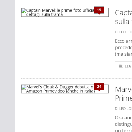
15
Capta
sulla
DI LEO L
Ecco arr
precede
(ma sia
LEG
24
Marv
Prime
DI LEO L
Ora anc
disting
un terri