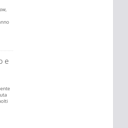
dow
,
ranno
o e
nente
duta
olti