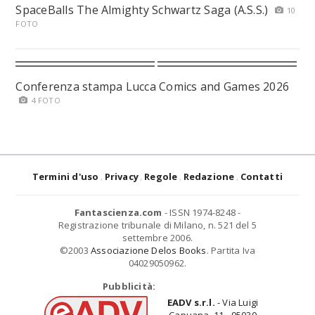
SpaceBalls The Almighty Schwartz Saga (A.S.S.)
10
FOTO
Conferenza stampa Lucca Comics and Games 2026
4 FOTO
Termini d'uso
Privacy
Regole
Redazione
Contatti
Fantascienza.com
- ISSN 1974-8248 -
Registrazione tribunale di Milano, n. 521 del 5
settembre 2006.
©2003
Associazione Delos Books
. Partita Iva
04029050962.
Pubblicità:
EADV s.r.l.
- Via Luigi
Capuana, 11 - 95030