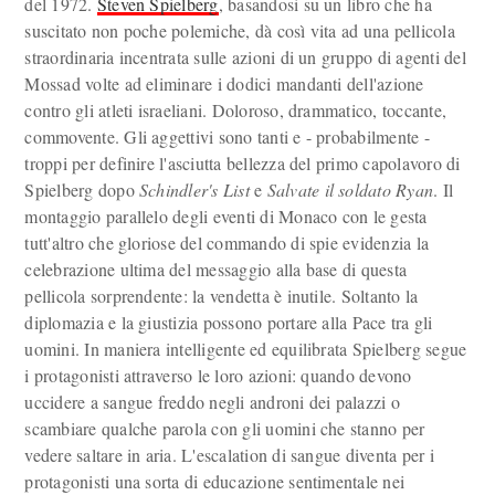
del 1972.
Steven Spielberg
, basandosi su un libro che ha
suscitato non poche polemiche, dà così vita ad una pellicola
straordinaria incentrata sulle azioni di un gruppo di agenti del
Mossad volte ad eliminare i dodici mandanti dell'azione
contro gli atleti israeliani. Doloroso, drammatico, toccante,
commovente. Gli aggettivi sono tanti e - probabilmente -
troppi per definire l'asciutta bellezza del primo capolavoro di
Spielberg dopo
Schindler's List
e
Salvate il soldato Ryan
. Il
montaggio parallelo degli eventi di Monaco con le gesta
tutt'altro che gloriose del commando di spie evidenzia la
celebrazione ultima del messaggio alla base di questa
pellicola sorprendente: la vendetta è inutile. Soltanto la
diplomazia e la giustizia possono portare alla Pace tra gli
uomini. In maniera intelligente ed equilibrata Spielberg segue
i protagonisti attraverso le loro azioni: quando devono
uccidere a sangue freddo negli androni dei palazzi o
scambiare qualche parola con gli uomini che stanno per
vedere saltare in aria. L'escalation di sangue diventa per i
protagonisti una sorta di educazione sentimentale nei