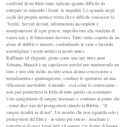
confronti di un Male tanto radicale quanto difficile da
estirpare su entrambi i fronti: la stupidità. Lo sguardo negli
occhi del proprio nemico rivela che è difficile conoscere la
'Verità'. Servizi deviati, informazioni incomplete e
manipolazioni di ogni genere, impediscono alla vendetta di
essere tale e di funzionare davvero. Tutto viene coperto da un
alone di dubbio e mistero, confondendo le carte e facendo
assomigliare i nostri nemici ai nostri amici.
Raffinato ed elegante, girato come una spy story anni
Settanta, Munich è un capolavoro perché pur mantenendo un
tono e uno stile molto asciutti senza alcuna concessione a
melodramma e qualunquismo, conduce lo spettatore ad una
riflessione inevitabile: il mondo - così come lo conosciamo -
non può permettersi la follia di tutto quello cui assistiamo.
Uno spargimento di sangue insensato e continuo al punto che
- come dice uno dei protagonisti citando la Bibbia - "Il
sangue ricadrà su di noi". Un monito che non riguarda solo i
protagonisti del film e - in senso più esteso - israeliani e
palestinesi di oggi, bensì tutti gli uomini e le donne di buona