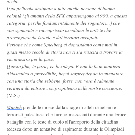
occhi.
Una pellicola destinata a tutte quelle persone di buona
volontà (gli amanti della SFX appartengono al 90% a questa
categoria, perché fondamentalmente dei sognatori...) che
con sgomento e raccapriccio ascoltano le notizie che
provengono da Israele e dai territori occupati.
Persone che come Spielberg si domandano come mai in
quasi mezzo secolo di storia non si sia riuscita a trovare la
via maestra per la pace.
Questo film, in parte, ce lo spiega. E non lo fa in maniera
didascalica o prevedibile, bensì sorprendendo lo spettatore
con una storia che sebbene, forse, non vera è talmente
veritiera da entrare con prepotenza nelle nostre coscienze
.
(M.S.)
Munich
prende le mosse dalla strage di atleti israeliani e
terroristi palestinesi che furono massacrati durante una feroce
battaglia con le teste di cuoio all'aeroporto della cittadina
tedesca dopo un tentativo di rapimento durante le Olimpiadi