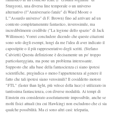
Sturgeon), una diversa line temporale o un universo
alternativo (l'"Anniversario fatale" di Ward Moore o
L'"Assurdo universo" di F. Brown) fino ad arrivare ad un
contesto completamenmte fantastico, inverosimile, ma
incredibilmente credibile ("La legione dello spazio" di Jack
Willimson). Vorrei concludere dicendo che queste citazioni
sono solo degli esempi, lungi da me l'idea di aver indicato il
capostipite o il più rappresentativo degli scritti. (Stefano
Calvietti) Questa definizione è decisamente un po' troppo
particolareggiata, ma pone un problema interessante.
Supposto che alla base della fantascienza ci siano ipotesi
scientifiche, pregiudica o meno l'appartenenza al genere il
fatto che tali ipotesi siano verosimili? Il cosiddetto motore
"FTL" (faster than light, più veloce della luce) è utilizzato in
tantissima fantascienza, con diverse modalità. Ai tempi di
Einstein era considerato assolutamente impossibile, anche se
molti fisici attuali (tra cui Hawking) non escludono che ci sia
qualche possibilità. Ma ci sono altri casi: telepatia,