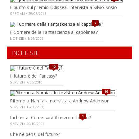
Il punto sul premio Odissea. Intervista a Silvio Sosio
SPECIALI / 25/06/2013
7
Il Corriere della Fantascienza al capolinea?
NOTIZIE / 1/04/2009
INCHIESTE
12
Il futuro è del Fantasy?
SERVIZI / 7/03/2010
10
Ritorno a Narnia - Intervista a Andrew Adamson
SERVIZI / 12/08/2008
1
Inchiesta: Come sarà il terzo millennio?
SERVIZI / 20/10/2001
Che ne pensi del futuro?