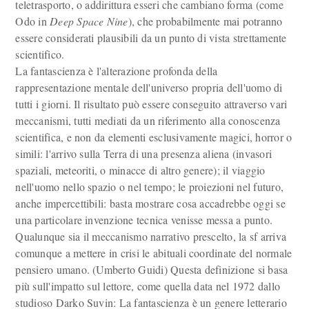
teletrasporto, o addirittura esseri che cambiano forma (come
Odo in
Deep Space Nine
), che probabilmente mai potranno
essere considerati plausibili da un punto di vista strettamente
scientifico.
La fantascienza è l'alterazione profonda della
rappresentazione mentale dell'universo propria dell'uomo di
tutti i giorni. Il risultato può essere conseguito attraverso vari
meccanismi, tutti mediati da un riferimento alla conoscenza
scientifica, e non da elementi esclusivamente magici, horror o
simili: l'arrivo sulla Terra di una presenza aliena (invasori
spaziali, meteoriti, o minacce di altro genere); il viaggio
nell'uomo nello spazio o nel tempo; le proiezioni nel futuro,
anche impercettibili: basta mostrare cosa accadrebbe oggi se
una particolare invenzione tecnica venisse messa a punto.
Qualunque sia il meccanismo narrativo prescelto, la sf arriva
comunque a mettere in crisi le abituali coordinate del normale
pensiero umano. (Umberto Guidi) Questa definizione si basa
più sull'impatto sul lettore, come quella data nel 1972 dallo
studioso Darko Suvin: La fantascienza è un genere letterario