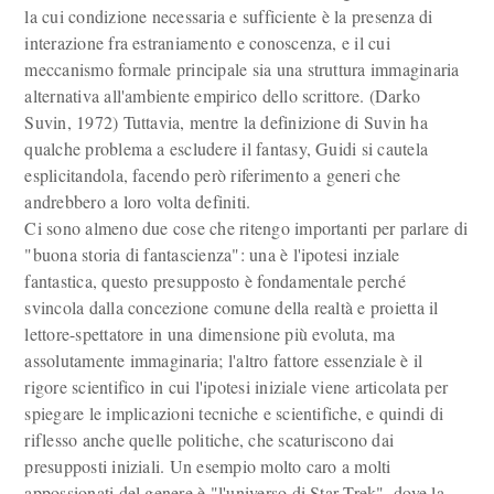
la cui condizione necessaria e sufficiente è la presenza di
interazione fra estraniamento e conoscenza, e il cui
meccanismo formale principale sia una struttura immaginaria
alternativa all'ambiente empirico dello scrittore. (Darko
Suvin, 1972) Tuttavia, mentre la definizione di Suvin ha
qualche problema a escludere il fantasy, Guidi si cautela
esplicitandola, facendo però riferimento a generi che
andrebbero a loro volta definiti.
Ci sono almeno due cose che ritengo importanti per parlare di
"buona storia di fantascienza": una è l'ipotesi inziale
fantastica, questo presupposto è fondamentale perché
svincola dalla concezione comune della realtà e proietta il
lettore-spettatore in una dimensione più evoluta, ma
assolutamente immaginaria; l'altro fattore essenziale è il
rigore scientifico in cui l'ipotesi iniziale viene articolata per
spiegare le implicazioni tecniche e scientifiche, e quindi di
riflesso anche quelle politiche, che scaturiscono dai
presupposti iniziali. Un esempio molto caro a molti
appossionati del genere è "l'universo di Star Trek", dove la