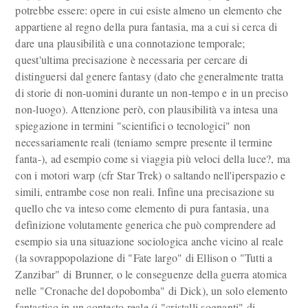
potrebbe essere: opere in cui esiste almeno un elemento che
appartiene al regno della pura fantasia, ma a cui si cerca di
dare una plausibilità e una connotazione temporale;
quest'ultima precisazione è necessaria per cercare di
distinguersi dal genere fantasy (dato che generalmente tratta
di storie di non-uomini durante un non-tempo e in un preciso
non-luogo). Attenzione però, con plausibilità va intesa una
spiegazione in termini "scientifici o tecnologici" non
necessariamente reali (teniamo sempre presente il termine
fanta-), ad esempio come si viaggia più veloci della luce?, ma
con i motori warp (cfr Star Trek) o saltando nell'iperspazio e
simili, entrambe cose non reali. Infine una precisazione su
quello che va inteso come elemento di pura fantasia, una
definizione volutamente generica che può comprendere ad
esempio sia una situazione sociologica anche vicino al reale
(la sovrappopolazione di "Fate largo" di Ellison o "Tutti a
Zanzibar" di Brunner, o le conseguenze della guerra atomica
nelle "Cronache del dopobomba" di Dick), un solo elemento
fantastico in un contesto reale (i "cristalli sognanti" di