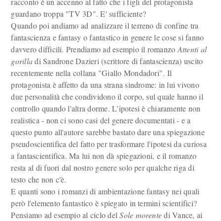
racconto è un accenno al fatto che i figli del protagonista
guardano troppa "TV 3D". E' sufficiente?
Quando poi andiamo ad analizzare il terreno di confine tra
fantascienza e fantasy o fantastico in genere le cose si fanno
davvero difficili. Prendiamo ad esempio il romanzo
Attenti al
gorilla
di Sandrone Dazieri (scrittore di fantascienza) uscito
recentemente nella collana "Giallo Mondadori". Il
protagonista è affetto da una strana sindrome: in lui vivono
due personalità che condividono il corpo, sul quale hanno il
controllo quando l'altra dorme. L'ipotesi è chiaramente non
realistica - non ci sono casi del genere documentati - e a
questo punto all'autore sarebbe bastato dare una spiegazione
pseudoscientifica del fatto per trasformare l'ipotesi da curiosa
a fantascientifica. Ma lui non dà spiegazioni, e il romanzo
resta al di fuori dal nostro genere solo per qualche riga di
testo che non c'è.
E quanti sono i romanzi di ambientazione fantasy nei quali
però l'elemento fantastico è spiegato in termini scientifici?
Pensiamo ad esempio al ciclo del
Sole morente
di Vance, ai