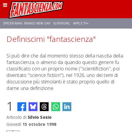
SPIDER-MAN: BRAND NEW DAY
SUPERGIRL
APPLE TV+
Definiscimi "fantascienza"
FRANCO RICCIARDIELLO
ZENDAYA
AVENGERS: DOOMSDAY
STAR TREK
Si può dire che dal momento stesso della nascita della
fantascienza, o almeno da quando questo genere fu
NETFLIX
SADIE SINK
STAR TREK: STRANGE NEW WORLDS
classificato con un proprio nome ("scientifiction", poi
diventato "science fiction"), nel 1926, uno dei temi di
discussione più stimolanti è stato proprio quello di
darne una definizione.
1
Articolo di
Silvio Sosio
Giovedì
15 ottobre 1998