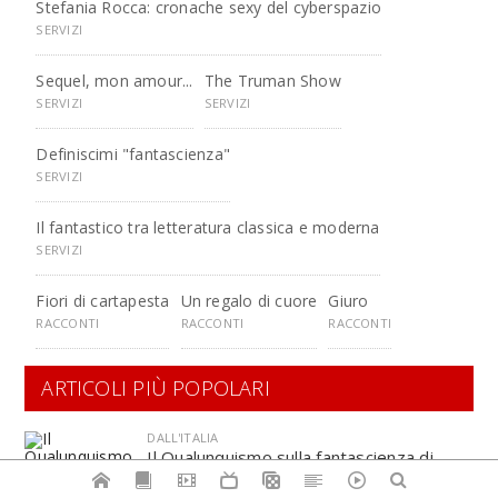
Stefania Rocca: cronache sexy del cyberspazio
SERVIZI
Sequel, mon amour...
The Truman Show
SERVIZI
SERVIZI
Definiscimi "fantascienza"
SERVIZI
Il fantastico tra letteratura classica e moderna
SERVIZI
Fiori di cartapesta
Un regalo di cuore
Giuro
RACCONTI
RACCONTI
RACCONTI
ARTICOLI PIÙ POPOLARI
DALL'ITALIA
Il Qualunquismo sulla fantascienza di
Mauro Covacich