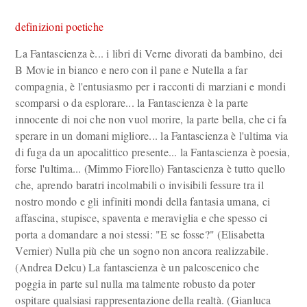
definizioni poetiche
La Fantascienza è... i libri di Verne divorati da bambino, dei
B Movie in bianco e nero con il pane e Nutella a far
compagnia, è l'entusiasmo per i racconti di marziani e mondi
scomparsi o da esplorare... la Fantascienza è la parte
innocente di noi che non vuol morire, la parte bella, che ci fa
sperare in un domani migliore... la Fantascienza è l'ultima via
di fuga da un apocalittico presente... la Fantascienza è poesia,
forse l'ultima... (Mimmo Fiorello) Fantascienza è tutto quello
che, aprendo baratri incolmabili o invisibili fessure tra il
nostro mondo e gli infiniti mondi della fantasia umana, ci
affascina, stupisce, spaventa e meraviglia e che spesso ci
porta a domandare a noi stessi: "E se fosse?" (Elisabetta
Vernier) Nulla più che un sogno non ancora realizzabile.
(Andrea Delcu) La fantascienza è un palcoscenico che
poggia in parte sul nulla ma talmente robusto da poter
ospitare qualsiasi rappresentazione della realtà. (Gianluca