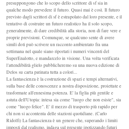
presuppongono che lo scopo dello scrittore di sf sia in
qualche modo prevedere il futuro. Quasi mai è così. Il futuro
previsto dagli scrittori di sf è estrapolato dal loro presente, e il
tentativo di costruire un futuro realistico ha il solo scopo,
generalmente, di dare credibilità alla storia, non di fare vere e
proprie previsioni. Comunque, se qualcuno sente di avere
simili doti può scrivere un racconto ambientato fra una
settimana nel quale siano riportati i numeri vincenti del
SuperEnalotto, e mandarcelo in visione. Una volta verificata
l'attendibilità glielo pubblicheremo su una nuova edizione di
Delos su carta patinata tutta a colori...
La fantascienza è la costruzione di spazi e tempi alternativi,
sulla base delle conoscenze a nostra disposizione, proiettate e
trasformate all'ennesima potenza. E' la figlia più gentile e
astuta dell'Utopia: intesa sia come "luogo che non esiste", sia
come "luogo felice". E' il mezzo di trasporto più rapido per
chi non si accontenta delle stazioni quotidiane. (Carlo
Ridolfi) La fantascienza è un genere che, superando i limiti
imposti dal realismo, indaga sul presente ipotizzando futuri