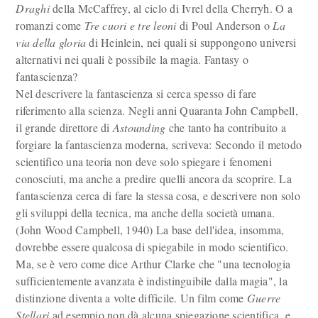
Draghi
della McCaffrey, al ciclo di Ivrel della Cherryh. O a
romanzi come
Tre cuori e tre leoni
di Poul Anderson o
La
via della gloria
di Heinlein, nei quali si suppongono universi
alternativi nei quali è possibile la magia. Fantasy o
fantascienza?
Nel descrivere la fantascienza si cerca spesso di fare
riferimento alla scienza. Negli anni Quaranta John Campbell,
il grande direttore di
Astounding
che tanto ha contribuito a
forgiare la fantascienza moderna, scriveva: Secondo il metodo
scientifico una teoria non deve solo spiegare i fenomeni
conosciuti, ma anche a predire quelli ancora da scoprire. La
fantascienza cerca di fare la stessa cosa, e descrivere non solo
gli sviluppi della tecnica, ma anche della società umana.
(John Wood Campbell, 1940) La base dell'idea, insomma,
dovrebbe essere qualcosa di spiegabile in modo scientifico.
Ma, se è vero come dice Arthur Clarke che "una tecnologia
sufficientemente avanzata è indistinguibile dalla magia", la
distinzione diventa a volte difficile. Un film come
Guerre
Stellari
ad esempio non dà alcuna spiegazione scientifica, e