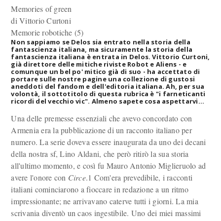
Memories of green
di Vittorio Curtoni
Memorie robotiche (5)
Non sappiamo se Delos sia entrato nella storia della
fantascienza italiana, ma sicuramente la storia della
fantascienza italiana è entrata in Delos. Vittorio Curtoni,
già direttore delle mitiche riviste Robot e Aliens - e
comunque un bel po' mitico già di suo - ha accettato di
portare sulle nostre pagine una collezione di gustosi
aneddoti del fandom e dell'editoria italiana. Ah, per sua
volontà, il sottotitolo di questa rubrica è "i farneticanti
ricordi del vecchio vic". Almeno sapete cosa aspettarvi...
Una delle premesse essenziali che avevo concordato con
Armenia era la pubblicazione di un racconto italiano per
numero. La serie doveva essere inaugurata da uno dei decani
della nostra sf, Lino Aldani, che però ritirò la sua storia
all'ultimo momento, e così fu Mauro Antonio Miglieruolo ad
avere l'onore con
Circe
.1 Com'era prevedibile, i racconti
italiani cominciarono a fioccare in redazione a un ritmo
impressionante; ne arrivavano caterve tutti i giorni. La mia
scrivania diventò un caos ingestibile. Uno dei miei massimi