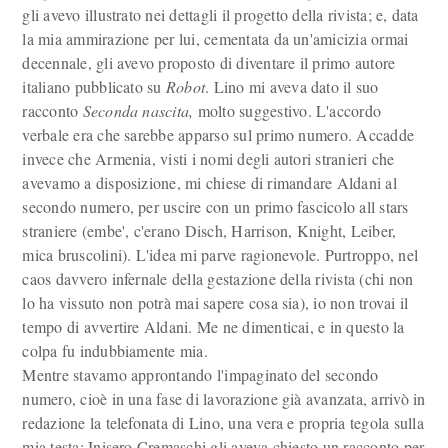
gli avevo illustrato nei dettagli il progetto della rivista; e, data
la mia ammirazione per lui, cementata da un'amicizia ormai
decennale, gli avevo proposto di diventare il primo autore
italiano pubblicato su
Robot
. Lino mi aveva dato il suo
racconto
Seconda nascita,
molto suggestivo. L'accordo
verbale era che sarebbe apparso sul primo numero. Accadde
invece che Armenia, visti i nomi degli autori stranieri che
avevamo a disposizione, mi chiese di rimandare Aldani al
secondo numero, per uscire con un primo fascicolo all stars
straniere (embe', c'erano Disch, Harrison, Knight, Leiber,
mica bruscolini). L'idea mi parve ragionevole. Purtroppo, nel
caos davvero infernale della gestazione della rivista (chi non
lo ha vissuto non potrà mai sapere cosa sia), io non trovai il
tempo di avvertire Aldani. Me ne dimenticai, e in questo la
colpa fu indubbiamente mia.
Mentre stavamo approntando l'impaginato del secondo
numero, cioè in una fase di lavorazione già avanzata, arrivò in
redazione la telefonata di Lino, una vera e propria tegola sulla
mia testa: Inisero Cremaschi gli aveva chiesto un racconto per