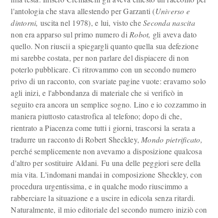
l'antologia che stava allestendo per Garzanti (
Universo e
dintorni,
uscita nel 1978), e lui, visto che
Seconda nascita
non era apparso sul primo numero di
Robot,
gli aveva dato
quello. Non riuscii a spiegargli quanto quella sua defezione
mi sarebbe costata, per non parlare del dispiacere di non
poterlo pubblicare. Ci ritrovammo con un secondo numero
privo di un racconto, con svariate pagine vuote: eravamo solo
agli inizi, e l'abbondanza di materiale che si verificò in
seguito era ancora un semplice sogno. Lino e io cozzammo in
maniera piuttosto catastrofica al telefono; dopo di che,
rientrato a Piacenza come tutti i giorni, trascorsi la serata a
tradurre un racconto di Robert Sheckley,
Mondo pietrificato,
perché semplicemente non avevamo a disposizione qualcosa
d'altro per sostituire Aldani. Fu una delle peggiori sere della
mia vita. L'indomani mandai in composizione Sheckley, con
procedura urgentissima, e in qualche modo riuscimmo a
rabberciare la situazione e a uscire in edicola senza ritardi.
Naturalmente, il mio editoriale del secondo numero iniziò con