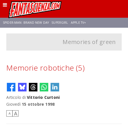
SPIDER-MAN: BRAND NEW DAY
SUPERGIRL
APPLE TV+
Memories of green
FRANCO RICCIARDIELLO
ZENDAYA
AVENGERS: DOOMSDAY
STAR TREK
NETFLIX
SADIE SINK
STAR TREK: STRANGE NEW WORLDS
Memorie robotiche (5)
Articolo di
Vittorio Curtoni
Giovedì
15 ottobre 1998
A
A