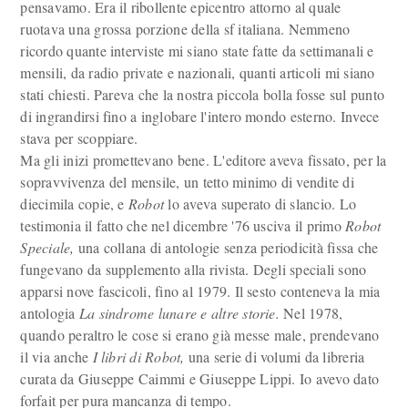
pensavamo. Era il ribollente epicentro attorno al quale
ruotava una grossa porzione della sf italiana. Nemmeno
ricordo quante interviste mi siano state fatte da settimanali e
mensili, da radio private e nazionali, quanti articoli mi siano
stati chiesti. Pareva che la nostra piccola bolla fosse sul punto
di ingrandirsi fino a inglobare l'intero mondo esterno. Invece
stava per scoppiare.
Ma gli inizi promettevano bene. L'editore aveva fissato, per la
sopravvivenza del mensile, un tetto minimo di vendite di
diecimila copie, e
Robot
lo aveva superato di slancio. Lo
testimonia il fatto che nel dicembre '76 usciva il primo
Robot
Speciale,
una collana di antologie senza periodicità fissa che
fungevano da supplemento alla rivista. Degli speciali sono
apparsi nove fascicoli, fino al 1979. Il sesto conteneva la mia
antologia
La sindrome lunare e altre storie.
Nel 1978,
quando peraltro le cose si erano già messe male, prendevano
il via anche
I libri di Robot,
una serie di volumi da libreria
curata da Giuseppe Caimmi e Giuseppe Lippi. Io avevo dato
forfait per pura mancanza di tempo.