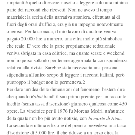
rimpianti è quello di essere riuscito a leggere solo una minima
parte dei racconti che ricevetti. Non ne avevo il tempo
materiale: la scelta della narrativa straniera, effettuata al di
fuori degli orari d'ufficio, era già un impegno notevolmente
oneroso. Per la cronaca, il mio lavoro di curatore veniva
pagato 20.000 lire a numero, una cifra molto più simbolica
che reale. E' vero che la parte propriamente redazionale
veniva sbrigata in casa editrice, ma quante serate e weekend
non ho perso soltanto per tenere aggiornata la corrispondenza
relativa alla rivista. Sarebbe stata necessaria una persona
stipendiata all'unico scopo di leggere i racconti italiani, però
purtroppo il budget non lo permetteva.2
Per dare un'idea delle dimensioni del fenomeno, basterà dire
che quando
Robot
bandì il suo primo premio per un racconto
inedito (senza tassa d'iscrizione) giunsero qualcosa come 450
opere. La vincitrice per il 1976 fu Morena Medri, un'autrice
della quale non ho più avuto notizie, con
In morte di Aina
.
La seconda e ultima edizione del premio prevedeva una tassa
d'iscrizione di 5.000 lire, il che ridusse a un terzo circa la