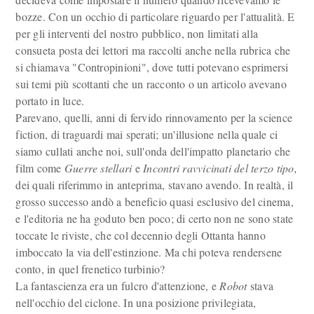
bozze. Con un occhio di particolare riguardo per l'attualità. E
per gli interventi del nostro pubblico, non limitati alla
consueta posta dei lettori ma raccolti anche nella rubrica che
si chiamava "Contropinioni", dove tutti potevano esprimersi
sui temi più scottanti che un racconto o un articolo avevano
portato in luce.
Parevano, quelli, anni di fervido rinnovamento per la science
fiction, di traguardi mai sperati; un'illusione nella quale ci
siamo cullati anche noi, sull'onda dell'impatto planetario che
film come
Guerre stellari
e
Incontri ravvicinati del terzo tipo,
dei quali riferimmo in anteprima, stavano avendo. In realtà, il
grosso successo andò a beneficio quasi esclusivo del cinema,
e l'editoria ne ha goduto ben poco; di certo non ne sono state
toccate le riviste, che col decennio degli Ottanta hanno
imboccato la via dell'estinzione. Ma chi poteva rendersene
conto, in quel frenetico turbinio?
La fantascienza era un fulcro d'attenzione, e
Robot
stava
nell'occhio del ciclone. In una posizione privilegiata,