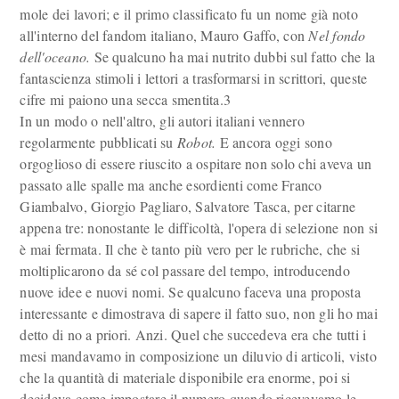
mole dei lavori; e il primo classificato fu un nome già noto
all'interno del fandom italiano, Mauro Gaffo, con
Nel fondo
dell'oceano.
Se qualcuno ha mai nutrito dubbi sul fatto che la
fantascienza stimoli i lettori a trasformarsi in scrittori, queste
cifre mi paiono una secca smentita.3
In un modo o nell'altro, gli autori italiani vennero
regolarmente pubblicati su
Robot.
E ancora oggi sono
orgoglioso di essere riuscito a ospitare non solo chi aveva un
passato alle spalle ma anche esordienti come Franco
Giambalvo, Giorgio Pagliaro, Salvatore Tasca, per citarne
appena tre: nonostante le difficoltà, l'opera di selezione non si
è mai fermata. Il che è tanto più vero per le rubriche, che si
moltiplicarono da sé col passare del tempo, introducendo
nuove idee e nuovi nomi. Se qualcuno faceva una proposta
interessante e dimostrava di sapere il fatto suo, non gli ho mai
detto di no a priori. Anzi. Quel che succedeva era che tutti i
mesi mandavamo in composizione un diluvio di articoli, visto
che la quantità di materiale disponibile era enorme, poi si
decideva come impostare il numero quando ricevevamo le