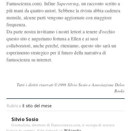
Fantascienza.com). Infine
Superstring
, un racconto scritto a
più mani da quattro autori. Sebbene la rivista abbia cadenza
mensile, alcune parti vengono aggiornate con maggiore
frequenza.
Da parte nostra invitiamo i nostri lettori a tenere d'occhio
questo sito e auguriamo fortuna a Ellen e ai suoi
collaboratori, anche perché, riteniamo, questo sito sarà un
esperimento strategico per il futuro della narrativa di
fantascienza su internet.
Tutti i diritti riservati ©1998 Silvio Sosio e Associazione Delos
Books
Rubrica
Il sito del mese
Silvio Sosio
Giornalista, direttore di Fantascienza.com, si occupa di science
fiction da sempre. Altri dettagli su
Wikipedia
.