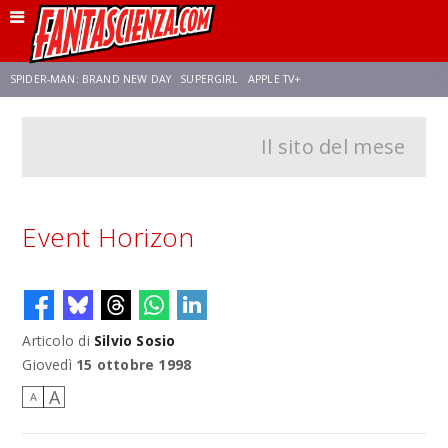
SPIDER-MAN: BRAND NEW DAY
SUPERGIRL
APPLE TV+
Il sito del mese
FRANCO RICCIARDIELLO
ZENDAYA
STAR TREK
AVENGERS: DOOMSDAY
NETFLIX
SADIE SINK
STAR TREK: STRANGE NEW WORLDS
Event Horizon
Articolo di
Silvio Sosio
Giovedì
15 ottobre 1998
A
A