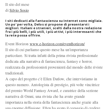
Il sito del mese
di
Silvio Sosio
I siti dedicati alla fantascienza su Internet sono migliaia.
Un po' per volta, Delos si propone di presentarvi i
migliori. Italiani e stranieri, scelti dalla nostra redazione
fra i più belli, i più utili, i più attivi, i più interessanti che
la rete possa offrire.
Event Horizon
www.e-horizon.com/eventhorizon/
Il sito di cui parliamo questo mese ha un'importanza
particolare. Si tratta infatti della prima rivista professionale
dedicata alla narrativa di fantascienza, fantasy e horror,
realizzata da professionisti provenienti dal mondo delle riviste
tradizionali.
A capo del progetto c'è Ellen Datlow, che intervistiamo in
questo numero. Antologista di prestigio, più volte vincitrice
del premio World Fantasy Award, e curatrice della sezione
narrativa di Omni, una rivista che ha avuto grande
importanza nella storia della fantascienza anche grazie alla
sua enorme diffusione, Ellen ha avuto il coraggio di credere,