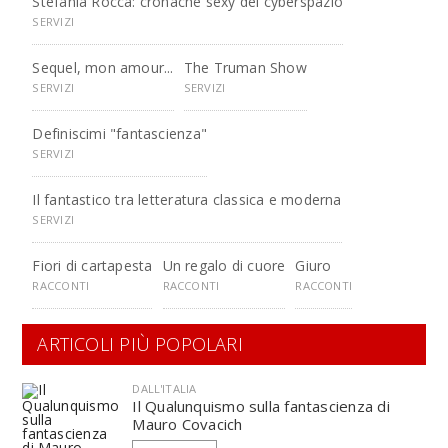
Stefania Rocca: cronache sexy del cyberspazio
SERVIZI
Sequel, mon amour...
The Truman Show
SERVIZI
SERVIZI
Definiscimi "fantascienza"
SERVIZI
Il fantastico tra letteratura classica e moderna
SERVIZI
Fiori di cartapesta
Un regalo di cuore
Giuro
RACCONTI
RACCONTI
RACCONTI
ARTICOLI PIÙ POPOLARI
DALL'ITALIA
Il Qualunquismo sulla fantascienza di
Mauro Covacich