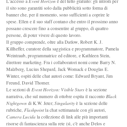
L'accesso a
Event Horizon
è del tutto gratuito: gli introiti per
il sito sono garantiti solo dalla pubblicità sotto forma di
banner che, per il momento, sono sufficienti a coprire le
spese. Ellen e il suo staff contano che entro il prossimo anno
possano crescere fino a consentire al gruppo, di quattro
persone, di poter vivere di questo lavoro.
Il gruppo comprende, oltre alla Datlow, Robert K. J.
Killheffer, curatore della saggistica e programmatore, Pamela
Weintraub, programmatrice ed editore, e Kathleen Stein,
direttore marketing. Fra i collaboratori nomi come Barry N.
Malzberg, Lucius Shepard, Jack Womack e Douglas E.
Winter, ospiti delle chat autori come: Edward Bryant, Jim
Freund, David Thomer.
Le sezioni di
Event Horizon: Visible Stars
è la sezione
narrativa, che sul numero di ottobre ospita il racconto
Black
Nightgown
di K.W. Jeter;
Singularity
è la sezione delle
rubriche,
Flashpoint
la chat settimanale con gli autori,
Camera Lucida
la collezione di link alle più importanti
risorse di fantascienza sulla rete (sì, c'è anche Delos e