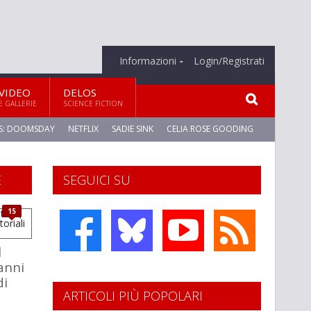
Informazioni
Login/Registrati
VIDEO
DELOS
E GALLERIE
SCIENCE FICTION
S: DOOMSDAY
NETFLIX
SADIE SINK
CELIA ROSE GOODING
E
SEGUICI SU
15
l
anni
di
ARTICOLI PIÙ POPOLARI