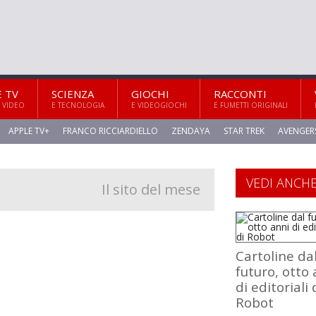
E TV
SCIENZA
GIOCHI
RACCONTI
 VIDEO
E TECNOLOGIA
E VIDEOGIOCHI
E FUMETTI ORIGINALI
APPLE TV+
FRANCO RICCIARDIELLO
ZENDAYA
STAR TREK
AVENGER
VEDI ANCH
Il sito del mese
Cartoline da
futuro, otto 
di editoriali 
Robot