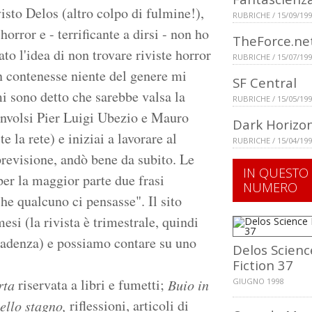
isto Delos (altro colpo di fulmine!),
RUBRICHE / 15/09/19
horror e - terrificante a dirsi - non ho
TheForce.ne
to l'idea di non trovare riviste horror
RUBRICHE / 15/07/19
on contenesse niente del genere mi
SF Central
mi sono detto che sarebbe valsa la
RUBRICHE / 15/05/19
oinvolsi Pier Luigi Ubezio e Mauro
Dark Horizo
la rete) e iniziai a lavorare al
RUBRICHE / 15/04/19
 previsione, andò bene da subito. Le
IN QUESTO
per la maggior parte due frasi
NUMERO
he qualcuno ci pensasse". Il sito
mesi (la rivista è trimestrale, quindi
scadenza) e possiamo contare su uno
Delos Scienc
Fiction 37
riservata a libri e fumetti;
rta
Buio in
GIUGNO 1998
riflessioni, articoli di
nello stagno,