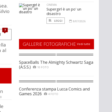
sea.
CINEMA
Supergirl è un po' un
ilvio
disastro
LEGGI
8/07/2026
7
GALLERIE FOTOGRAFICHE
lla
Vedi tutte
 al
SpaceBalls The Almighty Schwartz Saga
(A.S.S.)
10 FOTO
Conferenza stampa Lucca Comics and
on
Games 2026
4 FOTO
98
le
a