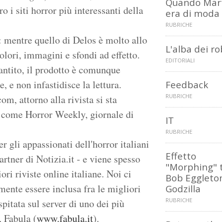
Quando Mar
o i siti horror più interessanti della
era di moda
RUBRICHE
o: mentre quello di Delos è molto allo
L'alba dei r
colori, immagini e sfondi ad effetto.
EDITORIALI
santito, il prodotto è comunque
, e non infastidisce la lettura.
Feedback
RUBRICHE
, attorno alla rivista si sta
i, come Horror Weekly, giornale di
IT
RUBRICHE
r gli appassionati dell'horror italiani
Effetto
artner di Notizia.it - e viene spesso
"Morphing" 
iori riviste online italiane. Noi ci
Bob Eggleto
ente essere inclusa fra le migliori
Godzilla
RUBRICHE
spitata sul server di uno dei più
, Fabula (
www.fabula.it
).