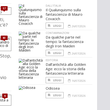
DALL'ITALIA
57
Il Qualunquismo sulla
fantascienza di Mauro
ti,
Covacich
c'è?
LEGGI
26/07/2026
CONTAMINAZIONI
Da qualche parte nel
83
tempo: la fantascienza
degli Iron Maiden
LEGGI
26/07/2026
Stop,
EDITORIA
Dall’antichità alla Golden
Age: ecco la storia della
fantascienza letteraria
lvio
LEGGI
16/07/2026
Odissea
LEGGI
15/07/2026
6