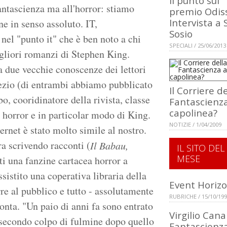
Il punto sul
fantascienza ma all'horror: stiamo
premio Odis
Intervista a S
ne in senso assoluto. IT,
Sosio
nel "punto it" che è ben noto a chi
SPECIALI / 25/06/2013
igliori romanzi di Stephen King.
a due vecchie conoscenze dei lettori
ezio (di entrambi abbiamo pubblicato
Il Corriere de
, cooridinatore della rivista, classe
Fantascienza
capolinea?
a horror e in particolar modo di King.
NOTIZIE / 1/04/2009
ernet è stato molto simile al nostro.
ra scrivendo racconti (
Il Babau,
IL SITO DEL
MESE
ati una fanzine cartacea horror a
sistito una coperativa libraria della
Event Horiz
rre al pubblico e tutto - assolutamente
RUBRICHE / 15/10/19
onta. "Un paio di anni fa sono entrato
Virgilio Cana
l secondo colpo di fulmine dopo quello
Fantascienz