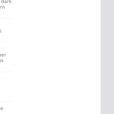
 dark
urn
e
per
os
me