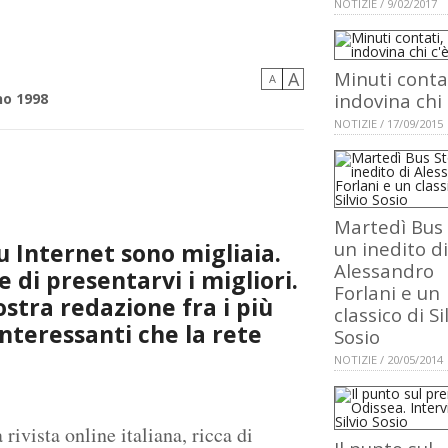
NOTIZIE / 9/02/2017
Minuti conta
A
A
indovina chi 
no 1998
NOTIZIE / 17/09/2015
Martedì Bus 
un inedito di
su Internet sono migliaia.
Alessandro
 di presentarvi i migliori.
Forlani e un
nostra redazione fra i più
classico di Si
iù interessanti che la rete
Sosio
NOTIZIE / 20/05/2014
rivista online italiana, ricca di