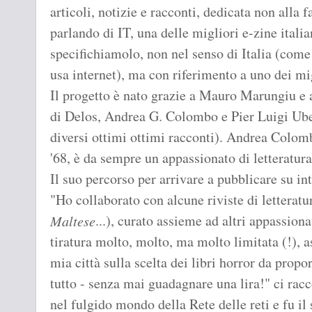
articoli, notizie e racconti, dedicata non alla 
parlando di IT, una delle migliori e-zine italia
specifichiamolo, non nel senso di Italia (come 
usa internet), ma con riferimento a uno dei m
Il progetto è nato grazie a Mauro Marungiu e 
di Delos, Andrea G. Colombo e Pier Luigi Ub
diversi ottimi ottimi racconti). Andrea Colombo
'68, è da sempre un appassionato di letteratur
Il suo percorso per arrivare a pubblicare su int
"Ho collaborato con alcune riviste di letteratu
...), curato assieme ad altri appassion
Maltese
tiratura molto, molto, ma molto limitata (!), as
mia città sulla scelta dei libri horror da propo
tutto - senza mai guadagnare una lira!" ci racc
nel fulgido mondo della Rete delle reti e fu i