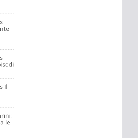
s
ente
s
pisodi
 Il
rini:
ra le