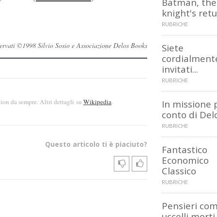
Batman, the
knight's ret
RUBRICHE
riservati ©1998 Silvio Sosio e Associazione Delos Books
Siete
cordialment
invitati...
RUBRICHE
tion da sempre. Altri dettagli su
Wikipedia
.
In missione 
conto di Del
RUBRICHE
Questo articolo ti è piaciuto?
Fantastico
Economico
Classico
RUBRICHE
Pensieri co
uccelli morti