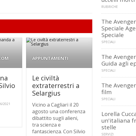
RUBRICHE
The Avenger
Speciale Ag
Speciale
SPECIALI
The Avenger
.COM
APPUNTAMENTI
Guida agli e
SPECIALI
una
Le civiltà
ilvio
extraterrestri a
The Avengers
film
Selargius
SPECIALI
6/2021
Vicino a Cagliari il 20
agosto una conferenza
Lorella Cucca
dibattito sugli alieni,
un'italiana f
tra scienza e
stelle
fantascienza. Con Silvio
SERVIZI