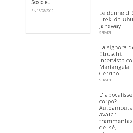
Sosio e...
S*, 16/08/2019
Le donne di 
Trek: da Uhu
Janeway
SERVIZI
La signora d
Etruschi:
intervista c
Mariangela
Cerrino
SERVIZI
L' apocalisse
corpo?
Autoamputaz
avatar,
frammentaz
del sé,