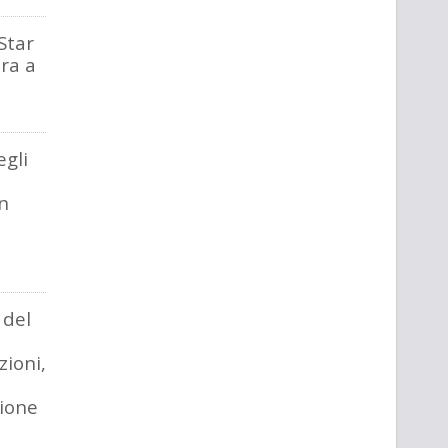
Star
ra a
egli
on
 del
ioni,
ione