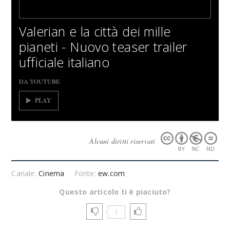
Valerian e la città dei mille
pianeti - Nuovo teaser trailer
ufficiale italiano
DA YOUTUBE
PLAY
Alcuni diritti riservati
Canale:
Cinema
Fonte:
ew.com
Questo articolo ti è piaciuto?
1