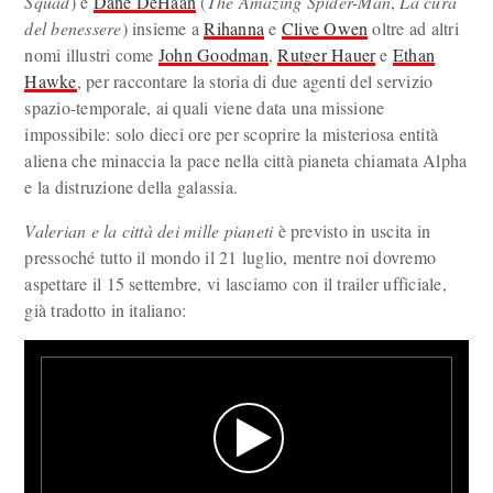
Squad
) e
Dane DeHaan
(
The Amazing Spider-Man
,
La cura
del benessere
) insieme a
Rihanna
e
Clive Owen
oltre ad altri
nomi illustri come
John Goodman
,
Rutger Hauer
e
Ethan
Hawke
, per raccontare la storia di due agenti del servizio
spazio-temporale, ai quali viene data una missione
impossibile: solo dieci ore per scoprire la misteriosa entità
aliena che minaccia la pace nella città pianeta chiamata Alpha
e la distruzione della galassia.
Valerian e la città dei mille pianeti
è previsto in uscita in
pressoché tutto il mondo il 21 luglio, mentre noi dovremo
aspettare il 15 settembre, vi lasciamo con il trailer ufficiale,
già tradotto in italiano: