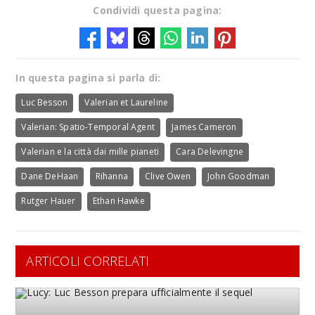
Condividi questa pagina:
In questa pagina si parla di:
Luc Besson
Valerian et Laureline
Valerian: Spatio-Temporal Agent
James Cameron
Valerian e la città dai mille pianeti
Cara Delevingne
Dane DeHaan
Rihanna
Clive Owen
John Goodman
Rutger Hauer
Ethan Hawke
ARTICOLI CORRELATI