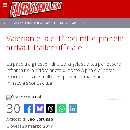
SPIDER-MAN: BRAND NEW DAY
SUPERGIRL
APPLE TV+
Valerian e la città dei mille pianeti:
FRANCO RICCIARDIELLO
ZENDAYA
AVENGERS: DOOMSDAY
STAR TREK
arriva il trailer ufficiale
NETFLIX
SADIE SINK
STAR TREK: STRANGE NEW WORLDS
La pace tra gli esseri di tutta la galassia sta per essere
infranta nella città/pianeta di nome Alpha e ai nostri
eroi non rimane molto tempo per fermare una
minaccia sconosciuta.
30
Articolo di
Leo Lorusso
Ora tocca a noi...
Giovedì
30 marzo 2017