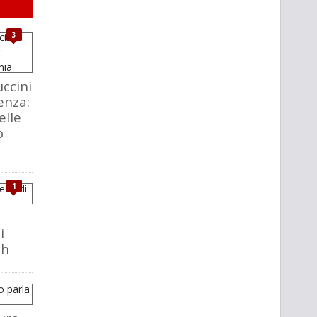
3
ccini
enza:
elle
o
1
i
ch