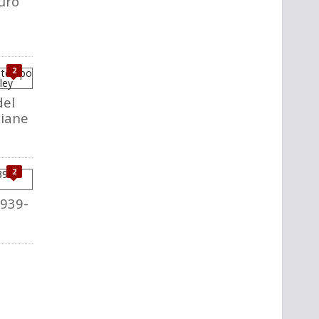
uro
2
del
liane
2
1939-