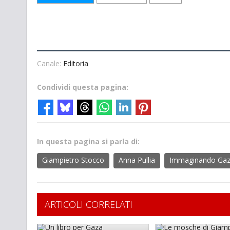
Canale:
Editoria
Condividi questa pagina:
In questa pagina si parla di:
Giampietro Stocco
Anna Pullia
Immaginando Ga
ARTICOLI CORRELATI