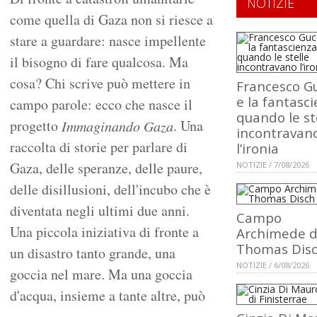
NOTIZIE
come quella di Gaza non si riesce a
stare a guardare: nasce impellente
il bisogno di fare qualcosa. Ma
cosa? Chi scrive può mettere in
Francesco Gu
e la fantasci
campo parole: ecco che nasce il
quando le st
progetto
. Una
Immaginando Gaza
incontravan
raccolta di storie per parlare di
l’ironia
Gaza, delle speranze, delle paure,
NOTIZIE / 7/08/2026
delle disillusioni, dell'incubo che è
diventata negli ultimi due anni.
Campo
Una piccola iniziativa di fronte a
Archimede d
Thomas Dis
un disastro tanto grande, una
NOTIZIE / 6/08/2026
goccia nel mare. Ma una goccia
d'acqua, insieme a tante altre, può