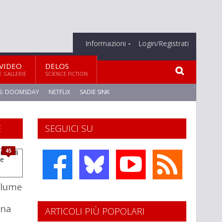
Informazioni
Login/Registrati
VIDEO
DELOS
E GALLERIE
SCIENCE FICTION
S: DOOMSDAY
NETFLIX
SADIE SINK
E
SEGUICI SU
45
olume
rna
ARTICOLI PIÙ POPOLARI