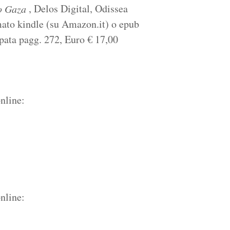
, Delos Digital, Odissea
o Gaza
ato kindle (su Amazon.it) o epub
mpata pagg. 272, Euro
€
17,00
nline:
nline: