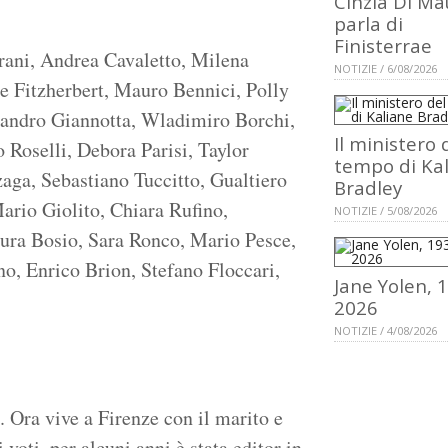
Cinzia Di Ma
parla di
Finisterrae
lorani, Andrea Cavaletto, Milena
NOTIZIE / 6/08/2026
ne Fitzherbert, Mauro Bennici, Polly
sandro Giannotta, Wladimiro Borchi,
Il ministero 
Roselli, Debora Parisi, Taylor
tempo di Ka
aga, Sebastiano Tuccitto, Gualtiero
Bradley
ario Giolito, Chiara Rufino,
NOTIZIE / 5/08/2026
ra Bosio, Sara Ronco, Mario Pesce,
o, Enrico Brion, Stefano Floccari,
Jane Yolen, 
2026
NOTIZIE / 4/08/2026
. Ora vive a Firenze con il marito e
voti, per alcuni anni è stata editor in