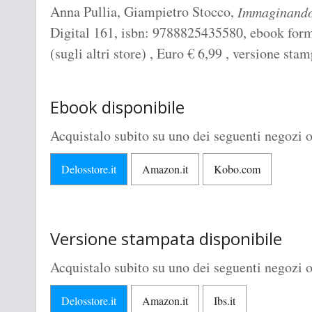
Anna Pullia, Giampietro Stocco,
Immaginand
Digital 161, isbn: 9788825435580, ebook form
(sugli altri store) , Euro
€
6,99 , versione sta
Ebook disponibile
Acquistalo subito su uno dei seguenti negozi o
Delosstore.it
Amazon.it
Kobo.com
Versione stampata disponibile
Acquistalo subito su uno dei seguenti negozi o
Delosstore.it
Amazon.it
Ibs.it