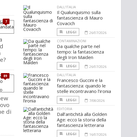
DALL'ITALIA
Il Qualunquismo sulla
fantascienza di Mauro
7
Covacich
LEGGI
26/07/2026
a
CONTAMINAZIONI
nd
Da qualche parte nel
tempo: la fantascienza
a
degli Iron Maiden
e?
LEGGI
26/07/2026
DALL'ITALIA
89
Francesco Guccini e la
fantascienza: quando le
stelle incontravano l’ironia
new
LEGGI
7/08/2026
uovo
EDITORIA
e di
Dall’antichità alla Golden
Age: ecco la storia della
fantascienza letteraria
LEGGI
16/07/2026