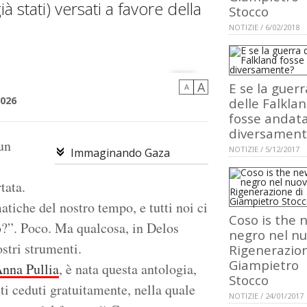
 stati) versati a favore della
Stocco
NOTIZIE / 6/02/2018
A
E se la guerr
A
2026
delle Falkla
fosse andat
diversament
un
NOTIZIE / 5/12/2017
Immaginando Gaza
tata.
tiche del nostro tempo, e tutti noi ci
Coso is the 
o?”. Poco. Ma qualcosa, in Delos
negro nel n
ostri strumenti.
Rigenerazion
Giampietro
nna Pullia
, è nata questa antologia,
Stocco
ti ceduti gratuitamente, nella quale
NOTIZIE / 24/01/2017