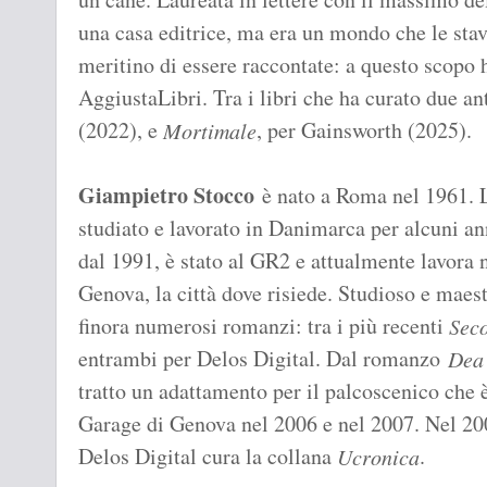
una casa editrice, ma era un mondo che le stava
meritino di essere raccontate: a questo scopo h
AggiustaLibri. Tra i libri che ha curato due a
(2022), e
, per Gainsworth (2025).
Mortimale
Giampietro Stocco
è nato a Roma nel 1961. L
studiato e lavorato in Danimarca per alcuni an
dal 1991, è stato al GR2 e attualmente lavora n
Genova, la città dove risiede. Studioso e maes
finora numerosi romanzi: tra i più recenti
Seco
entrambi per Delos Digital. Dal romanzo
Dea
tratto un adattamento per il palcoscenico che 
Garage di Genova nel 2006 e nel 2007. Nel 200
Delos Digital cura la collana
.
Ucronica