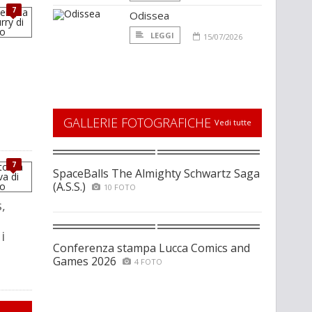
7
Odissea
LEGGI
15/07/2026
a
GALLERIE FOTOGRAFICHE
Vedi tutte
7
SpaceBalls The Almighty Schwartz Saga
(A.S.S.)
10 FOTO
,
i
Conferenza stampa Lucca Comics and
Games 2026
4 FOTO