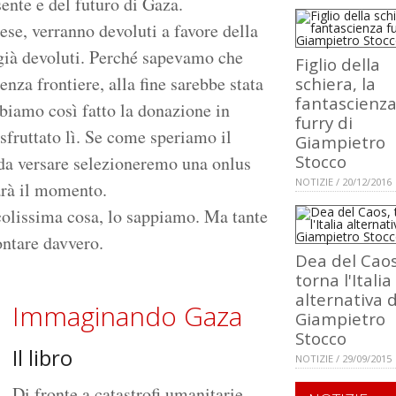
sente e del futuro di Gaza.
pese, verranno devoluti a favore della
 già devoluti. Perché sapevamo che
Figlio della
nza frontiere, alla fine sarebbe stata
schiera, la
fantascienz
biamo così fatto la donazione in
furry di
sfruttato lì. Se come speriamo il
Giampietro
Stocco
 da versare selezioneremo una onlus
NOTIZIE / 20/12/2016
arà il momento.
colissima cosa, lo sappiamo. Ma tante
ontare davvero.
Dea del Caos
torna l'Italia
alternativa d
Immaginando Gaza
Giampietro
Stocco
Il libro
NOTIZIE / 29/09/2015
Di fronte a catastrofi umanitarie