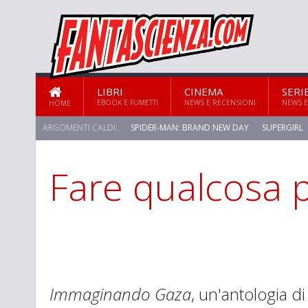
LIBRI
CINEMA
SERI
EBOOK E FUMETTI
NEWS E RECENSIONI
NEWS E
HOME
ARGOMENTI CALDI:
SPIDER-MAN: BRAND NEW DAY
SUPERGIRL
Fare qualcosa 
STAR TREK: STRANGE NEW WORLDS
Immaginando Gaza
, un'antologia di