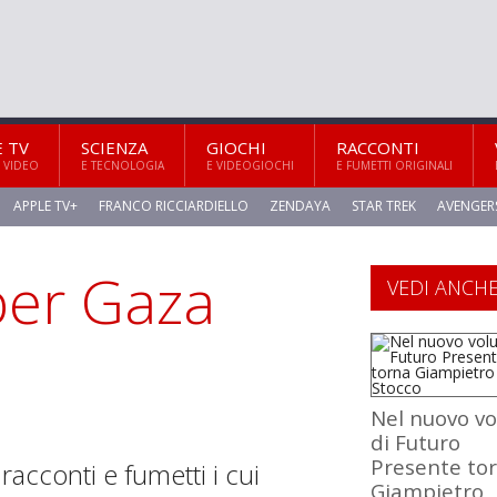
E TV
SCIENZA
GIOCHI
RACCONTI
 VIDEO
E TECNOLOGIA
E VIDEOGIOCHI
E FUMETTI ORIGINALI
APPLE TV+
FRANCO RICCIARDIELLO
ZENDAYA
STAR TREK
AVENGER
per Gaza
VEDI ANCH
Nel nuovo v
di Futuro
Presente to
 racconti e fumetti i cui
Giampietro