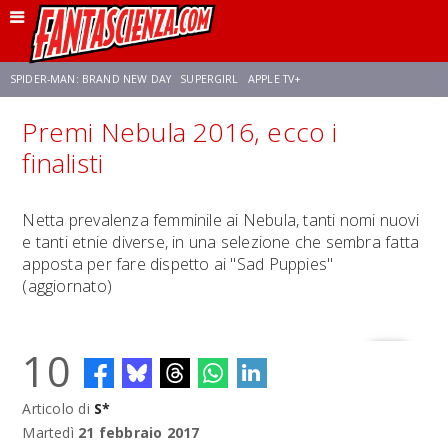
SPIDER-MAN: BRAND NEW DAY
SUPERGIRL
APPLE TV+
Premi Nebula 2016, ecco i
FRANCO RICCIARDIELLO
ZENDAYA
STAR TREK
AVENGERS: DOOMSDAY
finalisti
NETFLIX
SADIE SINK
STAR TREK: STRANGE NEW WORLDS
Netta prevalenza femminile ai Nebula, tanti nomi nuovi
e tanti etnie diverse, in una selezione che sembra fatta
apposta per fare dispetto ai "Sad Puppies"
(aggiornato)
10
Articolo di
S*
Martedì
21 febbraio 2017