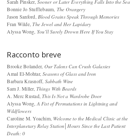
Sarah Pinsker,
Sooner or Later Everything Falls Into the Sea
Bonnie Jo Stufflebaum,
The Orangery
Jason Sanford,
Blood Grains Speak Through Memories
Fran Wilde,
The Jewel and Her Lapidary
Alyssa Wong,
You’ll Surely Drown Here If You Stay
Racconto breve
Brooke Bolander,
Our Talons Can Crush Galaxies
Amal El-Mohtar,
Seasons of Glass and Iron
Barbara Krasnoff,
Sabbath Wine
Sam J. Miller,
Things With Beards
A. Merc Rustad,
This Is Not a Wardrobe Door
Alyssa Wong,
A Fist of Permutations in Lightning and
Wildflowers
Caroline M. Yoachim,
Welcome to the Medical Clinic at the
Interplanetary Relay Station│Hours Since the Last Patient
Death: 0