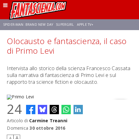
SPIDER-MAN: BRAND NEW DAY
SUPERGIRL
APPLE TV+
Olocausto e fantascienza, il caso
FRANCO RICCIARDIELLO
ZENDAYA
STAR TREK
AVENGERS: DOOMSDAY
di Primo Levi
NETFLIX
SADIE SINK
CELIA ROSE GOODING
Intervista allo storico della scienza Francesco Cassata
sulla narrativa di fantascienza di Primo Levi e sul
rapporto tra science fiction e olocausto.
24
Articolo di
Carmine Treanni
Primo Levi
Domenica
30 ottobre 2016
A
A