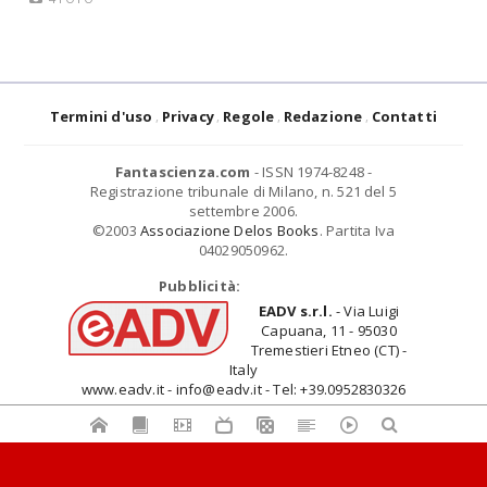
Termini d'uso
Privacy
Regole
Redazione
Contatti
Fantascienza.com
- ISSN 1974-8248 -
Registrazione tribunale di Milano, n. 521 del 5
settembre 2006.
©2003
Associazione Delos Books
. Partita Iva
04029050962.
Pubblicità:
EADV s.r.l.
- Via Luigi
Capuana, 11 - 95030
Tremestieri Etneo (CT) -
Italy
www.eadv.it - info@eadv.it - Tel: +39.0952830326