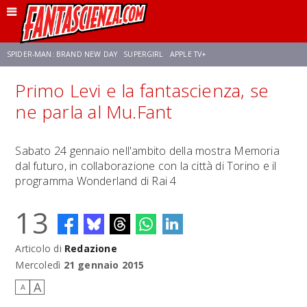
SPIDER-MAN: BRAND NEW DAY
SUPERGIRL
APPLE TV+
Primo Levi e la fantascienza, se
FRANCO RICCIARDIELLO
ZENDAYA
STAR TREK
AVENGERS: DOOMSDAY
ne parla al Mu.Fant
NETFLIX
SADIE SINK
CELIA ROSE GOODING
Sabato 24 gennaio nell'ambito della mostra Memoria
dal futuro, in collaborazione con la città di Torino e il
programma Wonderland di Rai 4
13
Articolo di
Redazione
Mercoledì
21 gennaio 2015
A
A