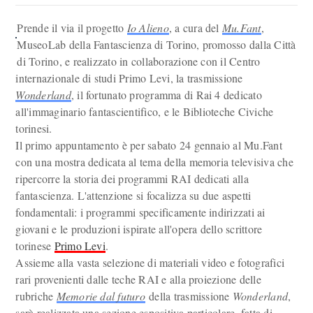
Prende il via il progetto
Io Alieno
, a cura del
Mu.Fant
,
MuseoLab della Fantascienza di Torino, promosso dalla Città
di Torino, e realizzato in collaborazione con il Centro
internazionale di studi Primo Levi, la trasmissione
Wonderland
, il fortunato programma di Rai 4 dedicato
all'immaginario fantascientifico, e le Biblioteche Civiche
torinesi.
Il primo appuntamento è per sabato 24 gennaio al Mu.Fant
con una mostra dedicata al tema della memoria televisiva che
ripercorre la storia dei programmi RAI dedicati alla
fantascienza. L'attenzione si focalizza su due aspetti
fondamentali: i programmi specificamente indirizzati ai
giovani e le produzioni ispirate all'opera dello scrittore
torinese
Primo Levi
.
Assieme alla vasta selezione di materiali video e fotografici
rari provenienti dalle teche RAI e alla proiezione delle
rubriche
Memorie dal futuro
della trasmissione
Wonderland
,
sarà realizzata una sezione espositiva particolare, fatta di