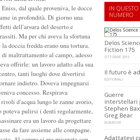
 Eniss, dal quale proveniva, le docce
IN QUESTO
NUMERO
iume in profondità. Di giorno una
fetti dell'arsura del deserto e
arassiti. Ma per chi aveva la sfortuna
Delos Scienc
 e la doccia fredda erano una tortura.
Fiction 175
e di maltrattamento al campo, adesso
OTTOBRE 2015
eva offrirle: un lavoro adatto alla sua
Il futuro è a
entro, tanti luoghi dove divertirsi
EDITORIALI
tornare indietro. Doveva impegnarsi
 veniva concesso. Respirava
Guerre
 rivoli d'acqua lungo le zanne avorio,
interstellari
Stephen Bax
o poteva pulirsi i denti regolarmente,
Greg Bear
sassinare era un lavoro da progettare
RUBRICHE
lasse da fare assieme alle compagne.
Adattatevi c
sato. Al campo si era misurata con