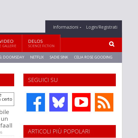
Informazioni
Login/Registrati
VIDEO
DELOS
E GALLERIE
SCIENCE FICTION
S: DOOMSDAY
NETFLIX
SADIE SINK
CELIA ROSE GOODING
SEGUICI SU
bile
 un
faall
ARTICOLI PIÙ POPOLARI
26