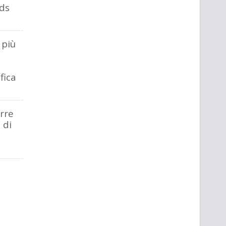
ds
 più
a
fica
orre
 di