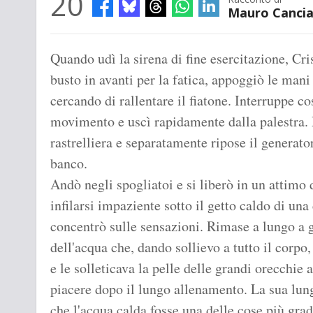
20
Mauro Canci
Quando udì la sirena di fine esercitazione, Cri
busto in avanti per la fatica, appoggiò le mani
cercando di rallentare il fiatone. Interruppe co
movimento e uscì rapidamente dalla palestra. P
rastrelliera e separatamente ripose il generato
banco.
Andò negli spogliatoi e si liberò in un attimo
infilarsi impaziente sotto il getto caldo di una
concentrò sulle sensazioni. Rimase a lungo a g
dell'acqua che, dando sollievo a tutto il corpo,
e le solleticava la pelle delle grandi orecchie a
piacere dopo il lungo allenamento. La sua lun
che l'acqua calda fosse una delle cose più grade