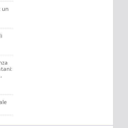
: un
i
nza
atani:
,
ale