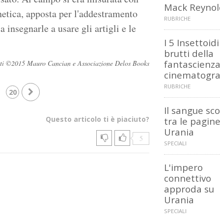
Mack Reynol
netica, apposta per l'addestramento
RUBRICHE
a insegnarle a usare gli artigli e le
I 5 Insettoidi
brutti della
fantascienz
ervati ©2015 Mauro Cancian e Associazione Delos Books
cinematogra
RUBRICHE
20
Il sangue sc
Questo articolo ti è piaciuto?
tra le pagine
Urania
5
SPECIALI
L'impero
connettivo
approda su
Urania
SPECIALI