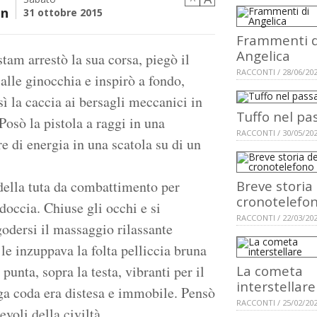
an
31 ottobre 2015
Frammenti d
Angelica
stam arrestò la sua corsa, piegò il
RACCONTI / 28/06/20
 alle ginocchia e inspirò a fondo,
sì la caccia ai bersagli meccanici in
Tuffo nel pa
osò la pistola a raggi in una
RACCONTI / 30/05/20
re di energia in una scatola su di un
 della tuta da combattimento per
Breve storia
cronotelefo
 doccia. Chiuse gli occhi e si
RACCONTI / 22/03/20
odersi il massaggio rilassante
 le inzuppava la folta pelliccia bruna
 punta, sopra la testa, vibranti per il
La cometa
interstellare
ga coda era distesa e immobile. Pensò
RACCONTI / 25/02/20
voli della civiltà.