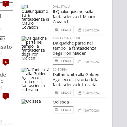
1
DALL'ITALIA
Il Qualunquismo sulla
i
fantascienza di Mauro
Covacich
26
LEGGI
26/07/2026
CONTAMINAZIONI
Da qualche parte nel
ssato
tempo: la fantascienza
degli Iron Maiden
26
LEGGI
26/07/2026
6
EDITORIA
 del
Dall’antichità alla Golden
Age: ecco la storia della
no
fantascienza letteraria
26
LEGGI
16/07/2026
1
Odissea
LEGGI
15/07/2026
26