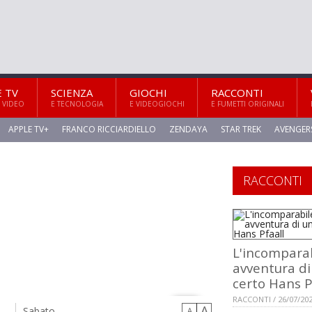
E TV
SCIENZA
GIOCHI
RACCONTI
 VIDEO
E TECNOLOGIA
E VIDEOGIOCHI
E FUMETTI ORIGINALI
APPLE TV+
FRANCO RICCIARDIELLO
ZENDAYA
STAR TREK
AVENGER
e
RACCONTI
L'incompara
avventura di
certo Hans P
RACCONTI / 26/07/20
A
Sabato
A