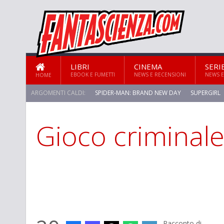
LIBRI
CINEMA
SERI
EBOOK E FUMETTI
NEWS E RECENSIONI
NEWS E
HOME
ARGOMENTI CALDI:
SPIDER-MAN: BRAND NEW DAY
SUPERGIRL
Gioco criminal
Racconto di