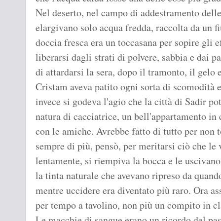
Nel deserto, nel campo di addestramento delle
elargivano solo acqua fredda, raccolta da un f
doccia fresca era un toccasana per sopire gli ef
liberarsi dagli strati di polvere, sabbia e dai p
di attardarsi la sera, dopo il tramonto, il gelo
Cristam aveva patito ogni sorta di scomodità 
invece si godeva l'agio che la città di Sadir pot
natura di cacciatrice, un bell'appartamento in c
con le amiche. Avrebbe fatto di tutto per non 
sempre di più, pensò, per meritarsi ciò che le
lentamente, si riempiva la bocca e le uscivano
la tinta naturale che avevano ripreso da quand
mentre uccidere era diventato più raro. Ora as
per tempo a tavolino, non più un compito in c
Le macchie di sangue erano un ricordo del pas