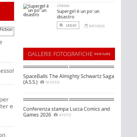
CINEMA
Supergirl è un po' un
disastro
LEGGI
8/07/2026
e
GALLERIE FOTOGRAFICHE
Vedi tutte
desso!
SpaceBalls The Almighty Schwartz Saga
(A.S.S.)
10 FOTO
 per
ter e
Conferenza stampa Lucca Comics and
Games 2026
4 FOTO
on