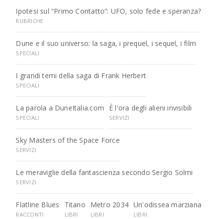
Ipotesi sul “Primo Contatto”: UFO, solo fede e speranza?
RUBRICHE
Dune e il suo universo: la saga, i prequel, i sequel, i film
SPECIALI
I grandi temi della saga di Frank Herbert
SPECIALI
La parola a DuneItalia.com
È l'ora degli alieni invisibili
SPECIALI
SERVIZI
Sky Masters of the Space Force
SERVIZI
Le meraviglie della fantascienza secondo Sergio Solmi
SERVIZI
Flatline Blues
Titano
Metro 2034
Un'odissea marziana
RACCONTI
LIBRI
LIBRI
LIBRI