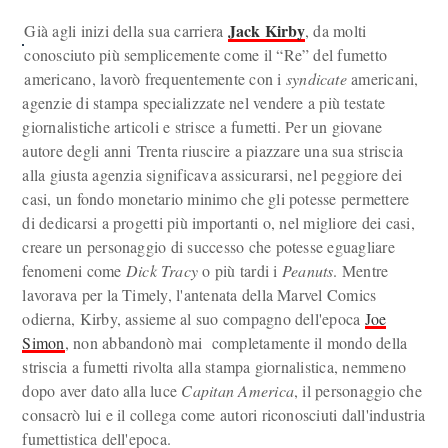
Jack Kirby
Già agli inizi della sua carriera
, da molti
conosciuto più semplicemente come il “Re” del fumetto
americano, lavorò frequentemente con i
syndicate
americani,
agenzie di stampa specializzate nel vendere a più testate
giornalistiche articoli e strisce a fumetti. Per un giovane
autore degli anni Trenta riuscire a piazzare una sua striscia
alla giusta agenzia significava assicurarsi, nel peggiore dei
casi, un fondo monetario minimo che gli potesse permettere
di dedicarsi a progetti più importanti o, nel migliore dei casi,
creare un personaggio di successo che potesse eguagliare
fenomeni come
Dick Tracy
o più tardi i
Peanuts
. Mentre
lavorava per la Timely, l'antenata della Marvel Comics
odierna, Kirby, assieme al suo compagno dell'epoca
Joe
Simon
, non abbandonò mai completamente il mondo della
striscia a fumetti rivolta alla stampa giornalistica, nemmeno
dopo aver dato alla luce
Capitan America
, il personaggio che
consacrò lui e il collega come autori riconosciuti dall'industria
fumettistica dell'epoca.