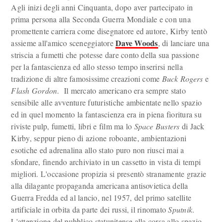
Agli inizi degli anni Cinquanta, dopo aver partecipato in
prima persona alla Seconda Guerra Mondiale e con una
promettente carriera come disegnatore ed autore, Kirby tentò
Dave Woods
assieme all'amico sceneggiatore
, di lanciare una
striscia a fumetti che potesse dare conto della sua passione
per la fantascienza ed allo stesso tempo inserirsi nella
tradizione di altre famosissime creazioni come
Buck Rogers
e
Flash Gordon
. Il mercato americano era sempre stato
sensibile alle avventure futuristiche ambientate nello spazio
ed in quel momento la fantascienza era in piena fioritura su
riviste pulp, fumetti, libri e film ma lo
Space Busters
di Jack
Kirby, seppur pieno di azione roboante, ambientazioni
esotiche ed adrenalina allo stato puro non riusci mai a
sfondare, finendo archiviato in un cassetto in vista di tempi
migliori. L'occasione propizia si presentò stranamente grazie
alla dilagante propaganda americana antisovietica della
Guerra Fredda ed al lancio, nel 1957, del primo satellite
artificiale in orbita da parte dei russi, il rinomato
Sputnik
.
L'attenzione del pubblico statunitense alla corsa allo spazio