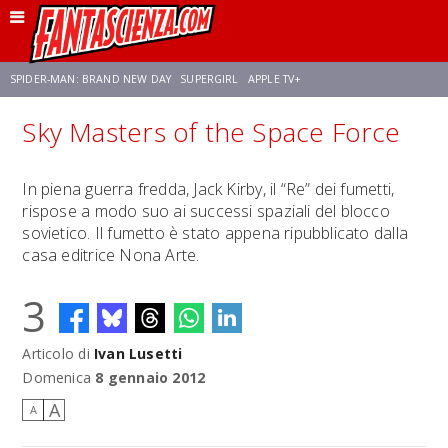
SPIDER-MAN: BRAND NEW DAY
SUPERGIRL
APPLE TV+
Sky Masters of the Space Force
FRANCO RICCIARDIELLO
ZENDAYA
STAR TREK
AVENGERS: DOOMSDAY
In piena guerra fredda, Jack Kirby, il “Re” dei fumetti,
rispose a modo suo ai successi spaziali del blocco
NETFLIX
SADIE SINK
CELIA ROSE GOODING
sovietico. Il fumetto è stato appena ripubblicato dalla
casa editrice Nona Arte.
3
Articolo di
Ivan Lusetti
Domenica
8 gennaio 2012
A
A