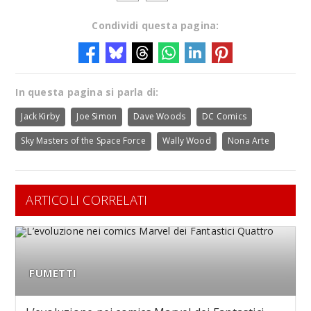
Condividi questa pagina:
In questa pagina si parla di:
Jack Kirby
Joe Simon
Dave Woods
DC Comics
Sky Masters of the Space Force
Wally Wood
Nona Arte
ARTICOLI CORRELATI
FUMETTI