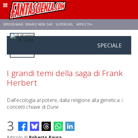
SPIDER-MAN: BRAND NEW DAY
SUPERGIRL
APPLE TV+
SPECIALE
FRANCO RICCIARDIELLO
ZENDAYA
STAR TREK
AVENGERS: DOOMSDAY
NETFLIX
SADIE SINK
STAR TREK: STRANGE NEW WORLDS
I grandi temi della saga di Frank
Herbert
Dall'ecologia al potere, dalla religione alla genetica: i
concetti chiave di
Dune
.
3
Articolo di
Roberto Paura