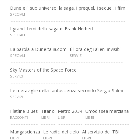
Dune e il suo universo: la saga, i prequel, i sequel, i film
SPECIALI
I grandi temi della saga di Frank Herbert
SPECIALI
La parola a DuneItalia.com
È l'ora degli alieni invisibili
SPECIALI
SERVIZI
Sky Masters of the Space Force
SERVIZI
Le meraviglie della fantascienza secondo Sergio Solmi
SERVIZI
Flatline Blues
Titano
Metro 2034
Un'odissea marziana
RACCONTI
LIBRI
LIBRI
LIBRI
Mangascienza
Le radici del cielo
Al servizio del TBII
LIBRI
LIBRI
LIBRI