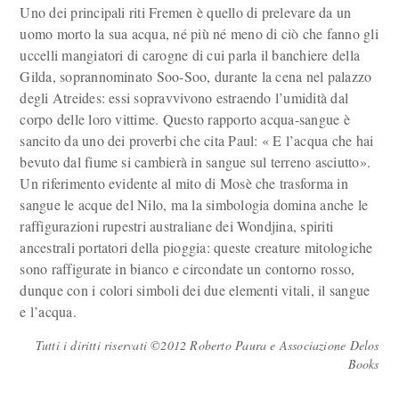
Uno dei principali riti Fremen è quello di prelevare da un
uomo morto la sua acqua, né più né meno di ciò che fanno gli
uccelli mangiatori di carogne di cui parla il banchiere della
Gilda, soprannominato Soo-Soo, durante la cena nel palazzo
degli Atreides: essi sopravvivono estraendo l’umidità dal
corpo delle loro vittime. Questo rapporto acqua-sangue è
sancito da uno dei proverbi che cita Paul: « E l’acqua che hai
bevuto dal fiume si cambierà in sangue sul terreno asciutto».
Un riferimento evidente al mito di Mosè che trasforma in
sangue le acque del Nilo, ma la simbologia domina anche le
raffigurazioni rupestri australiane dei Wondjina, spiriti
ancestrali portatori della pioggia: queste creature mitologiche
sono raffigurate in bianco e circondate un contorno rosso,
dunque con i colori simboli dei due elementi vitali, il sangue
e l’acqua.
Tutti i diritti riservati ©2012 Roberto Paura e Associazione Delos
Books