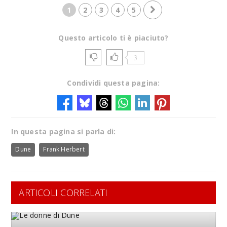
1
2
3
4
5
Questo articolo ti è piaciuto?
3
Condividi questa pagina:
In questa pagina si parla di:
Dune
Frank Herbert
ARTICOLI CORRELATI