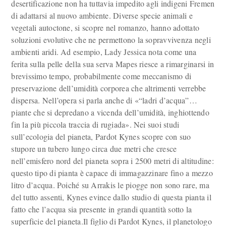
desertificazione non ha tuttavia impedito agli indigeni Fremen
di adattarsi al nuovo ambiente. Diverse specie animali e
vegetali autoctone, si scopre nel romanzo, hanno adottato
soluzioni evolutive che ne permettono la sopravvivenza negli
ambienti aridi. Ad esempio, Lady Jessica nota come una
ferita sulla pelle della sua serva Mapes riesce a rimarginarsi in
brevissimo tempo, probabilmente come meccanismo di
preservazione dell’umidità corporea che altrimenti verrebbe
dispersa. Nell’opera si parla anche di «“ladri d’acqua”…
piante che si depredano a vicenda dell’umidità, inghiottendo
fin la più piccola traccia di rugiada». Nei suoi studi
sull’ecologia del pianeta, Pardot Kynes scopre con suo
stupore un tubero lungo circa due metri che cresce
nell’emisfero nord del pianeta sopra i 2500 metri di altitudine:
questo tipo di pianta è capace di immagazzinare fino a mezzo
litro d’acqua. Poiché su Arrakis le piogge non sono rare, ma
del tutto assenti, Kynes evince dallo studio di questa pianta il
fatto che l’acqua sia presente in grandi quantità sotto la
superficie del pianeta.Il figlio di Pardot Kynes, il planetologo