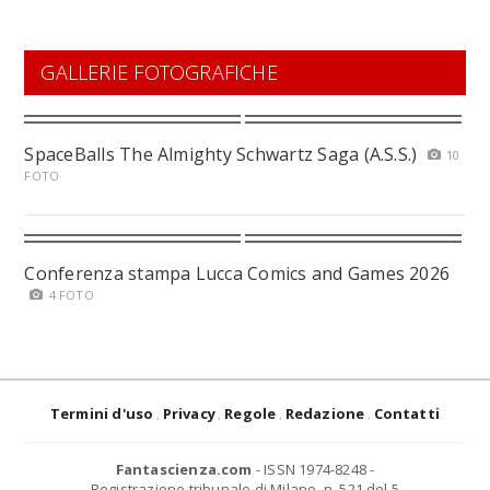
GALLERIE FOTOGRAFICHE
SpaceBalls The Almighty Schwartz Saga (A.S.S.)
10
FOTO
Conferenza stampa Lucca Comics and Games 2026
4 FOTO
Termini d'uso
Privacy
Regole
Redazione
Contatti
Fantascienza.com
- ISSN 1974-8248 -
Registrazione tribunale di Milano, n. 521 del 5