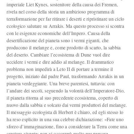
imperiale Liet Kynes, sostenitore della causa dei Fremen,
rivela nel corso della storia un ambizioso programma di
terraformazione per far ritirare i deserti e ripristinare un ciclo
ecologico salutare su Arrakis. Ma questo processo si scontra
con le esigenze economiche dell’Impero. Causa della
desertificazione del pianeta sono i vermi giganti, che
producono il melange e, come prodotto di scarto, la sabbia
del deserto. Cambiare l’ecosistema di Dune vuol dire
uccidere i vermi e dire addio al melange. Il drammatico
problema non impedirà a Leto II di portare a termine il
progetto, iniziato dal padre Paul, trasformando Arrakis in un
pianeta verdeggiante. Una breve parentesi, tuttavia: con
l’andare dei secoli, seguendo la volontà dell’Imperatore-Dio,
il pianeta ritorna al suo precedente ecosistema, coperto di
nuovo dalla sabbia e solcato dai vermi produttori del melange.
Il messaggio ecologista di Herbert è chiaro, ed egli stesso lo
ha reso esplicito in una sua celebre dichiarazione: «Fate uno
sforzo d’immaginazione, fino a considerare la Terra come una
creatura vivente: non vi occorrerà molto per pensare