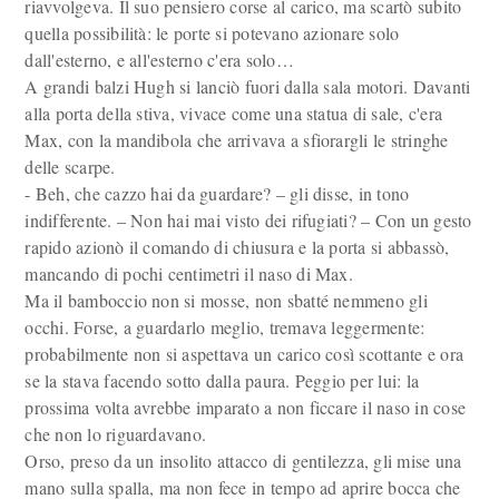
riavvolgeva. Il suo pensiero corse al carico, ma scartò subito
quella possibilità: le porte si potevano azionare solo
dall'esterno, e all'esterno c'era solo…
A grandi balzi Hugh si lanciò fuori dalla sala motori. Davanti
alla porta della stiva, vivace come una statua di sale, c'era
Max, con la mandibola che arrivava a sfiorargli le stringhe
delle scarpe.
- Beh, che cazzo hai da guardare? – gli disse, in tono
indifferente. – Non hai mai visto dei rifugiati? – Con un gesto
rapido azionò il comando di chiusura e la porta si abbassò,
mancando di pochi centimetri il naso di Max.
Ma il bamboccio non si mosse, non sbatté nemmeno gli
occhi. Forse, a guardarlo meglio, tremava leggermente:
probabilmente non si aspettava un carico così scottante e ora
se la stava facendo sotto dalla paura. Peggio per lui: la
prossima volta avrebbe imparato a non ficcare il naso in cose
che non lo riguardavano.
Orso, preso da un insolito attacco di gentilezza, gli mise una
mano sulla spalla, ma non fece in tempo ad aprire bocca che