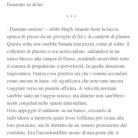
fissarono su di lui.
* * *
- Dannato motore! – sibilò Hugh, tirando fuori la faccia
sporca di grasso da un groviglio di fili e di condotti di plasma.
Questa volta non sarebbe bastata una pezza, come al solito: il
collettore di plasma si era surriscaldato, saldandosi in un
unico blocco alla camera di flusso, rendendo inservibile tutto
il sistema di propulsione a ipervelocità. In quella situazione
tragicomica, l'unica cosa positiva era che i sistemi secondari
erano ancora in linea: ciò significava che potevano ancora
viaggiare verso un pianeta officina. A velocità normale
sarebbe stato un viaggio noioso, ma almeno non sarebbero
morti congelati nello spazio interstellare.
Orso appoggiò il saldatore su un banco, cercando di
individuare a memoria quale fosse l'officina più vicina alla
loro posizione, ma fu distratto da un rumore proveniente dal
corridoio. Era l'inconfondibile suono di una porta che si