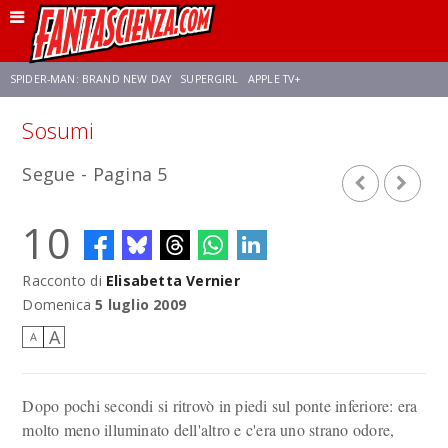
SPIDER-MAN: BRAND NEW DAY
SUPERGIRL
APPLE TV+
Sosumi
FRANCO RICCIARDIELLO
ZENDAYA
STAR TREK
AVENGERS: DOOMSDAY
Segue - Pagina 5
NETFLIX
SADIE SINK
STAR TREK: STRANGE NEW WORLDS
10
Racconto di
Elisabetta Vernier
Domenica
5 luglio 2009
A
A
Dopo pochi secondi si ritrovò in piedi sul ponte inferiore: era
molto meno illuminato dell'altro e c'era uno strano odore,