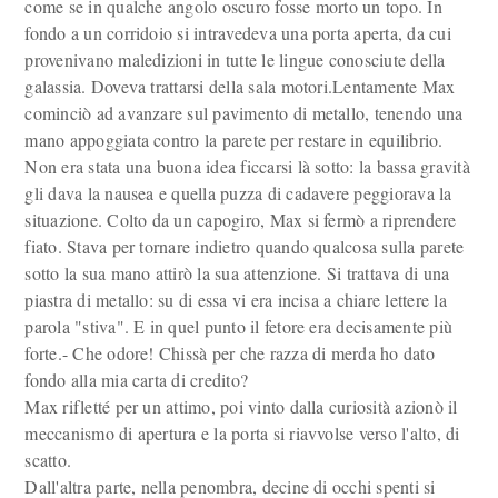
come se in qualche angolo oscuro fosse morto un topo. In
fondo a un corridoio si intravedeva una porta aperta, da cui
provenivano maledizioni in tutte le lingue conosciute della
galassia. Doveva trattarsi della sala motori.Lentamente Max
cominciò ad avanzare sul pavimento di metallo, tenendo una
mano appoggiata contro la parete per restare in equilibrio.
Non era stata una buona idea ficcarsi là sotto: la bassa gravità
gli dava la nausea e quella puzza di cadavere peggiorava la
situazione. Colto da un capogiro, Max si fermò a riprendere
fiato. Stava per tornare indietro quando qualcosa sulla parete
sotto la sua mano attirò la sua attenzione. Si trattava di una
piastra di metallo: su di essa vi era incisa a chiare lettere la
parola "stiva". E in quel punto il fetore era decisamente più
forte.- Che odore! Chissà per che razza di merda ho dato
fondo alla mia carta di credito?
Max rifletté per un attimo, poi vinto dalla curiosità azionò il
meccanismo di apertura e la porta si riavvolse verso l'alto, di
scatto.
Dall'altra parte, nella penombra, decine di occhi spenti si