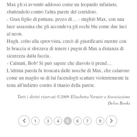
Max gli si avventò addosso come un leopardo infuriato,
sbattendolo contro l'altra parete del corridoio.
- Gran figlio di puttana, pezzo di… - ringhiò Max, con una
luce assassina che gli accendeva gli occhi blu come due luci
al neon.
Hugh, colto alla sprovvista, cercò di giustificarsi mentre con
le braccia si sforzava di tenere i pugni di Max a distanza di
sicurezza dalla faccia.
- Calmati, Bob! Si può sapere che diavolo ti prend…
L'ultima parola fu troncata dalle nocche di Max, che calarono
come un maglio su di lui facendogli scattare violentemente la
testa all'indietro contro il titanio della parete.
Tutti i diritti riservati ©2009 Elisabetta Vernier e Associazione
Delos Books
1
3
4
5
6
7
9