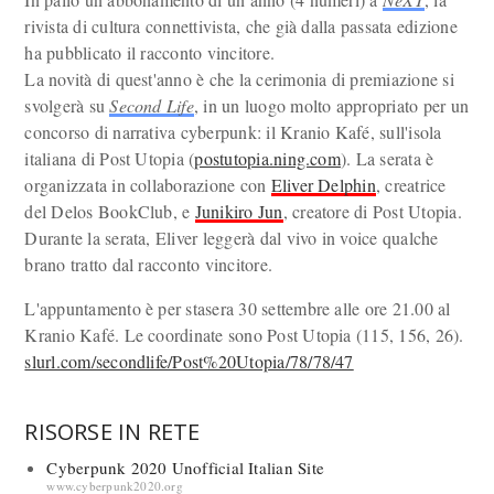
rivista di cultura connettivista, che già dalla passata edizione
ha pubblicato il racconto vincitore.
La novità di quest'anno è che la cerimonia di premiazione si
svolgerà su
Second Life
, in un luogo molto appropriato per un
concorso di narrativa cyberpunk: il Kranio Kafé, sull'isola
italiana di Post Utopia (
postutopia.ning.com
). La serata è
organizzata in collaborazione con
Eliver Delphin
, creatrice
del Delos BookClub, e
Junikiro Jun
, creatore di Post Utopia.
Durante la serata, Eliver leggerà dal vivo in voice qualche
brano tratto dal racconto vincitore.
L'appuntamento è per stasera 30 settembre alle ore 21.00 al
Kranio Kafé. Le coordinate sono Post Utopia (115, 156, 26).
slurl.com/secondlife/Post%20Utopia/78/78/47
RISORSE IN RETE
Cyberpunk 2020 Unofficial Italian Site
www.cyberpunk2020.org