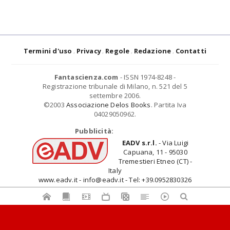
Termini d'uso
Privacy
Regole
Redazione
Contatti
Fantascienza.com
- ISSN 1974-8248 -
Registrazione tribunale di Milano, n. 521 del 5
settembre 2006.
©2003
Associazione Delos Books
. Partita Iva
04029050962.
Pubblicità:
EADV s.r.l.
- Via Luigi
Capuana, 11 - 95030
Tremestieri Etneo (CT) -
Italy
www.eadv.it - info@eadv.it - Tel: +39.0952830326