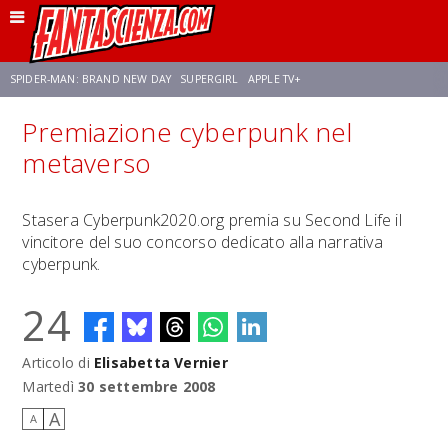
SPIDER-MAN: BRAND NEW DAY
SUPERGIRL
APPLE TV+
Premiazione cyberpunk nel
FRANCO RICCIARDIELLO
ZENDAYA
AVENGERS: DOOMSDAY
STAR TREK
metaverso
NETFLIX
SADIE SINK
STAR TREK: STRANGE NEW WORLDS
Stasera Cyberpunk2020.org premia su Second Life il
vincitore del suo concorso dedicato alla narrativa
cyberpunk.
24
Articolo di
Elisabetta Vernier
Martedì
30 settembre 2008
A
A