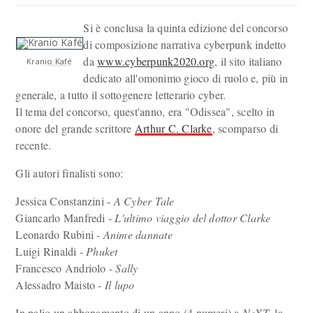
Si è conclusa la quinta edizione del concorso
di composizione narrativa cyberpunk indetto
da
www.cyberpunk2020.org
, il sito italiano
Kranio Kafé
dedicato all'omonimo gioco di ruolo e, più in
generale, a tutto il sottogenere letterario cyber.
Il tema del concorso, quest'anno, era "Odissea", scelto in
onore del grande scrittore
Arthur C. Clarke
, scomparso di
recente.
Gli autori finalisti sono:
Jessica Constanzini -
A Cyber Tale
Giancarlo Manfredi -
L'ultimo viaggio del dottor Clarke
Leonardo Rubini -
Anime dannate
Luigi Rinaldi -
Phuket
Francesco Andriolo -
Sally
Alessadro Maisto -
Il lupo
In palio un abbonamento di un anno (4 numeri) a
NeXT
, la