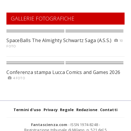
GALLERIE FOTOGRAFICHE
SpaceBalls The Almighty Schwartz Saga (A.S.S.)
10
FOTO
Conferenza stampa Lucca Comics and Games 2026
4 FOTO
Termini d'uso
Privacy
Regole
Redazione
Contatti
Fantascienza.com
- ISSN 1974-8248 -
Registrazione tribunale di Milano, n. 521 del 5