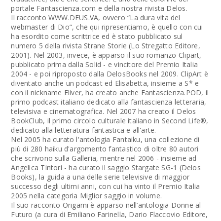
portale Fantascienza.com e della nostra rivista Delos.
Il racconto WWW.DEUS.VA, ovvero “La dura vita del
webmaster di Dio”, che qui ripresentiamo, è quello con cui
ha esordito come scrittrice ed è stato pubblicato sul
numero 5 della rivista Strane Storie (Lo Stregatto Editore,
2001). Nel 2003, invece, è apparso il suo romanzo Clipart,
pubblicato prima dalla Solid - e vincitore del Premio Italia
2004 - e poi riproposto dalla DelosBooks nel 2009. ClipArt è
diventato anche un podcast ed Elisabetta, insieme a S* e
con il nickname Eliver, ha creato anche Fantascienza.POD, il
primo podcast italiano dedicato alla fantascienza letteraria,
televisiva e cinematografica. Nel 2007 ha creato il Delos
BookClub, il primo circolo culturale italiano in Second Life®,
dedicato alla letteratura fantastica e all'arte.
Nel 2005 ha curato l'antologia Fantaiku, una collezione di
più di 280 haiku d'argomento fantastico di oltre 80 autori
che scrivono sulla Galleria, mentre nel 2006 - insieme ad
Angelica Tintori - ha curato il saggio Stargate SG-1 (Delos
Books), la guida a una delle serie televisive di maggior
successo degli ultimi anni, con cui ha vinto il Premio Italia
2005 nella categoria Miglior saggio in volume.
Il suo racconto Origami è apparso nell’antologia Donne al
Futuro (a cura di Emiliano Farinella, Dario Flaccovio Editore,