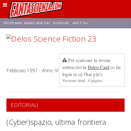
SPIDER-MAN: BRAND NEW DAY
SUPERGIRL
APPLE TV+
FRANCO RICCIARDIELLO
ZENDAYA
STAR TREK
AVENGERS: DOOMSDAY
Per scaricare la rivista
NETFLIX
SADIE SINK
CELIA ROSE GOODING
sottoscrivi la
Delos Card
(o fai
Febbraio 1997 - Anno IV
login se ce l'hai già!)
Versione html - 0 pagine
EDITORIALI
(Cyber)spazio, ultima frontiera