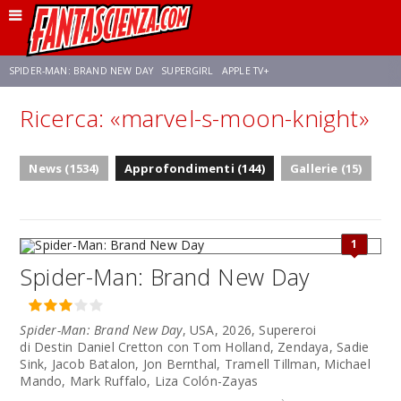
SPIDER-MAN: BRAND NEW DAY
SUPERGIRL
APPLE TV+
Ricerca: «marvel-s-moon-knight»
FRANCO RICCIARDIELLO
ZENDAYA
AVENGERS: DOOMSDAY
STAR TREK
News (1534)
Approfondimenti (144)
Gallerie (15)
NETFLIX
SADIE SINK
CELIA ROSE GOODING
1
Spider-Man: Brand New Day
Spider-Man: Brand New Day
, USA, 2026, Supereroi
di Destin Daniel Cretton con Tom Holland, Zendaya, Sadie
Sink, Jacob Batalon, Jon Bernthal, Tramell Tillman, Michael
Mando, Mark Ruffalo, Liza Colón-Zayas