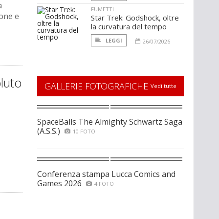
a
FUMETTI
sone e
Star Trek: Godshock, oltre
la curvatura del tempo
LEGGI
26/07/2026
luto
GALLERIE FOTOGRAFICHE
Vedi tutte
SpaceBalls The Almighty Schwartz Saga
(A.S.S.)
10 FOTO
Conferenza stampa Lucca Comics and
Games 2026
4 FOTO