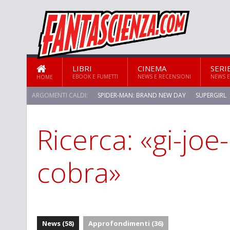
LIBRI
CINEMA
SERI
EBOOK E FUMETTI
NEWS E RECENSIONI
NEWS E
HOME
ARGOMENTI CALDI:
SPIDER-MAN: BRAND NEW DAY
SUPERGIRL
Ricerca: «gi-joe
STAR TREK: STRANGE NEW WORLDS
cobra»
News (58)
Approfondimenti (36)