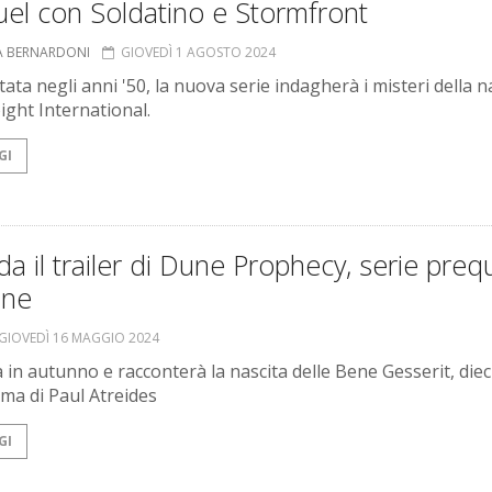
el con Soldatino e Stormfront
A BERNARDONI
GIOVEDÌ 1 AGOSTO 2024
ata negli anni '50, la nuova serie indagherà i misteri della n
ight International.
GI
a il trailer di Dune Prophecy, serie preq
une
GIOVEDÌ 16 MAGGIO 2024
à in autunno e racconterà la nascita delle Bene Gesserit, diec
ima di Paul Atreides
GI