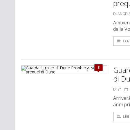
prequ
DI ANGEL
Ambient
della Vo
LEG
3
Guard
di D
DI S*
Arriver
anni pr
LEG