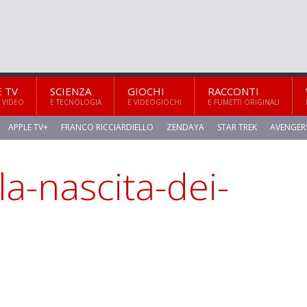
E TV
SCIENZA
GIOCHI
RACCONTI
 VIDEO
E TECNOLOGIA
E VIDEOGIOCHI
E FUMETTI ORIGINALI
APPLE TV+
FRANCO RICCIARDIELLO
ZENDAYA
STAR TREK
AVENGER
-la-nascita-dei-