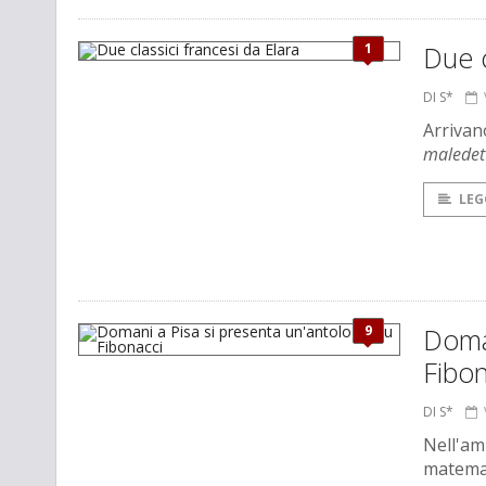
1
Due c
DI S*
Arrivano
maledet
LEG
9
Doman
Fibon
DI S*
Nell'am
matemat