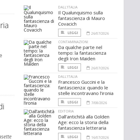
DALL'ITALIA
Il Qualunquismo sulla
fantascienza di Mauro
ria
Covacich
LEGGI
26/07/2026
CONTAMINAZIONI
Da qualche parte nel
tempo: la fantascienza
e
degli Iron Maiden
LEGGI
26/07/2026
DALL'ITALIA
Francesco Guccini e la
fantascienza: quando le
stelle incontravano l’ironia
LEGGI
7/08/2026
di
EDITORIA
Dall’antichità alla Golden
Age: ecco la storia della
fantascienza letteraria
asette
LEGGI
16/07/2026