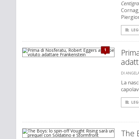
Centigra
Cornagg
Piergior
LEG
1
Prima
adatt
DI ANGEL
La nasci
capolav
LEG
The B