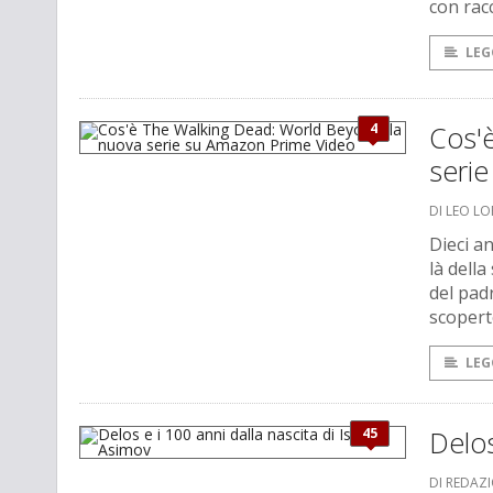
con racc
LEG
4
Cos'
seri
DI LEO L
Dieci a
là della
del pad
scopert
LEG
45
Delos
DI REDAZ