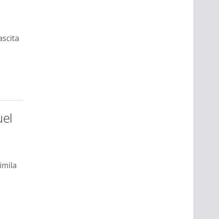
ascita
uel
imila