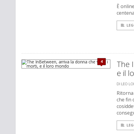
È onlin
centena
LEG
4
The I
e il 
DI LEO L
Ritorna
che fin 
cosidde
consegu
LEG