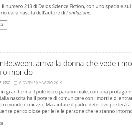
e il numero 213 di Delos Science Fiction, con uno speciale sul
rio dalla nascita dell'autore di
Fondazione
.
GI
nBetween, arriva la donna che vede i mor
loro mondo
ORUSSO
GIOVEDÌ 30 MAGGIO 2019
 in gran forma il poliziesco paranormale, con una protagoni
dalla nascita ha il potere di comunicare con i morti e di entra
tto mondo di mezzo, Ma aiutare il padre detective porterà a
enze pericololose per lei e le persone che le stanno intorno
GI