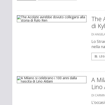
The A
di Ky
DI ANGEL
Lo Stra
nella na
LEG
A Mil
Lino 
DI CARMI
L’occas