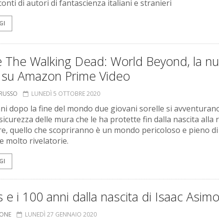
onti di autori di fantascienza italiani e stranieri
GI
è The Walking Dead: World Beyond, la n
e su Amazon Prime Video
ORUSSO
LUNEDÌ 5 OTTOBRE 2020
nni dopo la fine del mondo due giovani sorelle si avventurano
 sicurezza delle mura che le ha protette fin dalla nascita alla 
re, quello che scopriranno è un mondo pericoloso e pieno di
e molto rivelatorie.
GI
 e i 100 anni dalla nascita di Isaac Asim
IONE
LUNEDÌ 27 GENNAIO 2020