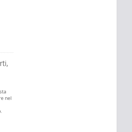
ti,
sta
re nel
.