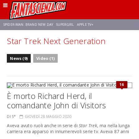
SPIDER-MAN: BRAND NEW DAY
SUPERGIRL
APPLE TV+
Star Trek Next Generation
FRANCO RICCIARDIELLO
ZENDAYA
STAR TREK
AVENGERS: DOOMSDAY
News (9)
Video (1)
NETFLIX
SADIE SINK
STAR TREK: STRANGE NEW WORLDS
16
È morto Richard Herd, il
comandante John di Visitors
DI S*
GIOVEDÌ 28 MAGGIO 2020
Aveva avuto ruoli anche in serie di
Star Trek
, ma nella lunga
carriera era apparso in innumerevoli serie tv. Aveva 87 anni