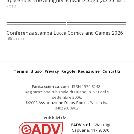
SpaceBalls The Almighty Schwartz Saga (A.S.S.)
10
FOTO
Conferenza stampa Lucca Comics and Games 2026
4 FOTO
Termini d'uso
Privacy
Regole
Redazione
Contatti
Fantascienza.com
- ISSN 1974-8248 -
Registrazione tribunale di Milano, n. 521 del 5
settembre 2006.
©2003
Associazione Delos Books
. Partita Iva
04029050962.
Pubblicità:
EADV s.r.l.
- Via Luigi
Capuana, 11 - 95030