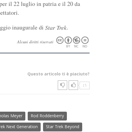
per il 22 luglio in patria e il 20 da
ettatori.
aggio inaugurale di
.
Star Trek
Alcuni diritti riservati
Questo articolo ti è piaciuto?
15
holas Meyer
Rod Roddenberry
rek Next Generation
Star Trek Beyond