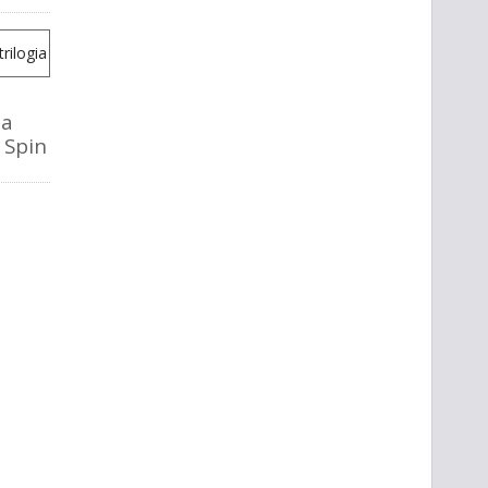
la
o Spin