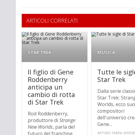
ARTICOLI CORRELATI
STAR TREK
MUSICA
Il figlio di Gene
Tutte le sigl
Roddenberry
Star Trek
anticipa un
Dalla serie classi
cambio di rotta
Star Trek: Stra
di Star Trek
Worlds, ecco suo
compositori
Rod Roddenberry,
dell'universo cr
produttore di
Strange
Gene...
New Worlds
, parla del
futuro del franchise
ARTURO FABRA, 8/09/2