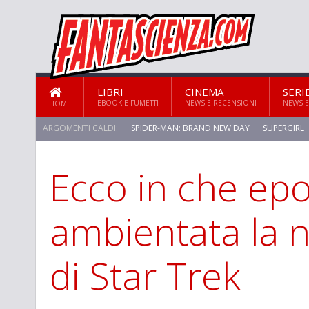
LIBRI
CINEMA
SERI
EBOOK E FUMETTI
NEWS E RECENSIONI
NEWS E
HOME
ARGOMENTI CALDI:
SPIDER-MAN: BRAND NEW DAY
SUPERGIRL
Ecco in che ep
ambientata la 
di Star Trek