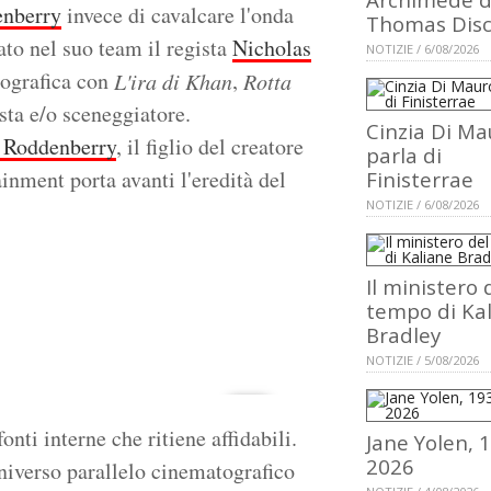
nberry
invece di cavalcare l'onda
Thomas Dis
ato nel suo team il regista
Nicholas
NOTIZIE / 6/08/2026
tografica con
,
L'ira di Khan
Rotta
ta e/o sceneggiatore.
Cinzia Di Ma
 Roddenberry
, il figlio del creatore
parla di
inment porta avanti l'eredità del
Finisterrae
NOTIZIE / 6/08/2026
Il ministero 
tempo di Ka
Bradley
NOTIZIE / 5/08/2026
onti interne che ritiene affidabili.
Jane Yolen, 
2026
niverso parallelo cinematografico