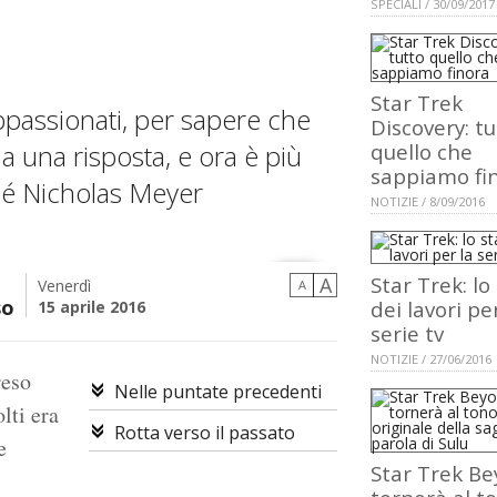
SPECIALI / 30/09/2017
Star Trek
ppassionati, per sapere che
Discovery: tu
ha una risposta, e ora è più
quello che
sappiamo fi
 sé Nicholas Meyer
NOTIZIE / 8/09/2016
Star Trek: lo
A
Venerdì
A
so
dei lavori pe
15 aprile 2016
serie tv
NOTIZIE / 27/06/2016
reso
Nelle puntate precedenti
lti era
Rotta verso il passato
e
Star Trek B