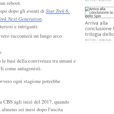
NOTIZIE / 4/08/2026
un reboot.
mpo dopo gli eventi di
Star Trek 6:
Trek Next Generation
.
Arriva alla
eriosi e intriganti:
conclusione 
trilogia dell
ovvero racconterà un lungo arco
NOTIZIE / 3/08/2026
e
le basi della convivenza tra umani e
rli come antagonisti.
 ovvero ogni stagione potrebbe
la CBS agli inizi del 2017, quando
 almeno sei mesi dopo l'uscita