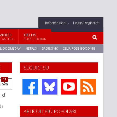
Informazioni
Login/Registrati
VIDEO
DELOS
E GALLERIE
SCIENCE FICTION
S: DOOMSDAY
NETFLIX
SADIE SINK
CELIA ROSE GOODING
E
SEGUICI SU
17
 di
di
ARTICOLI PIÙ POPOLARI