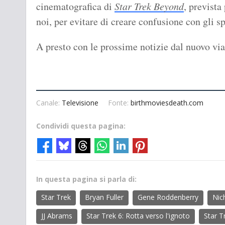
cinematografica di
Star Trek Beyond
, prevista 
noi, per evitare di creare confusione con gli sp
A presto con le prossime notizie dal nuovo vi
Canale:
Televisione
Fonte:
birthmoviesdeath.com
Condividi questa pagina:
In questa pagina si parla di:
Star Trek
Bryan Fuller
Gene Roddenberry
Nic
JJ Abrams
Star Trek 6: Rotta verso l'ignoto
Star T