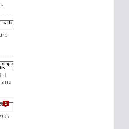
ch
uro
del
liane
2
1939-