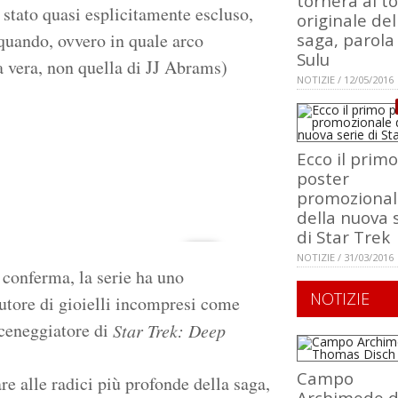
tornerà al t
 stato quasi esplicitamente escluso,
originale del
 quando, ovvero in quale arco
saga, parola
Sulu
 vera, non quella di JJ Abrams)
NOTIZIE / 12/05/2016
Ecco il primo
poster
promozional
della nuova 
di Star Trek
NOTIZIE / 31/03/2016
a conferma, la serie ha uno
NOTIZIE
utore di gioielli incompresi come
sceneggiatore di
Star Trek: Deep
Campo
re alle radici più profonde della saga,
Archimede d