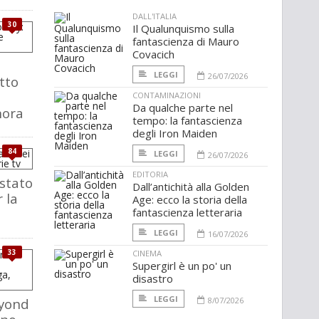
DALL'ITALIA
30
Il Qualunquismo sulla
fantascienza di Mauro
Covacich
LEGGI
26/07/2026
tto
CONTAMINAZIONI
Da qualche parte nel
nora
tempo: la fantascienza
degli Iron Maiden
84
LEGGI
26/07/2026
EDITORIA
 stato
Dall’antichità alla Golden
r la
Age: ecco la storia della
fantascienza letteraria
LEGGI
16/07/2026
33
CINEMA
Supergirl è un po' un
disastro
LEGGI
eyond
8/07/2026