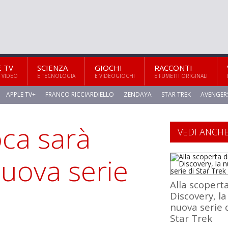
E TV
SCIENZA
GIOCHI
RACCONTI
 VIDEO
E TECNOLOGIA
E VIDEOGIOCHI
E FUMETTI ORIGINALI
APPLE TV+
FRANCO RICCIARDIELLO
ZENDAYA
STAR TREK
AVENGER
oca sarà
VEDI ANCH
nuova serie
Alla scoperta
Discovery, la
nuova serie 
Star Trek