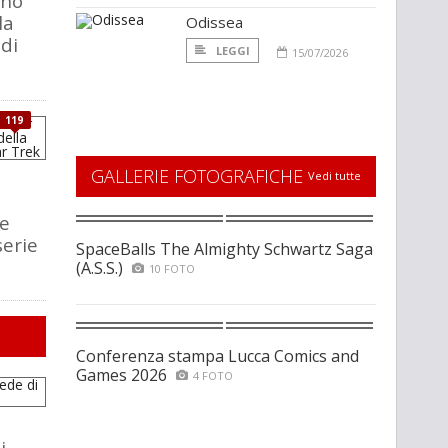
ono
la
Odissea
 di
LEGGI
15/07/2026
119
GALLERIE FOTOGRAFICHE
Vedi tutte
e
serie
SpaceBalls The Almighty Schwartz Saga
(A.S.S.)
10 FOTO
Conferenza stampa Lucca Comics and
Games 2026
4 FOTO
i