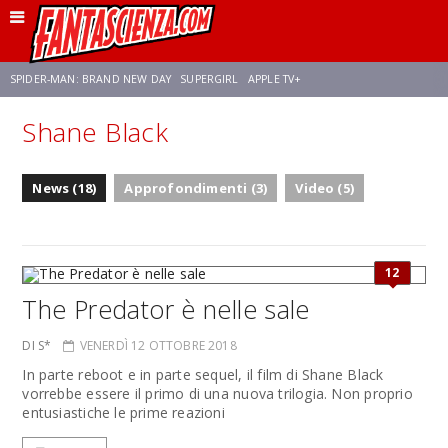
SPIDER-MAN: BRAND NEW DAY
SUPERGIRL
APPLE TV+
Shane Black
FRANCO RICCIARDIELLO
ZENDAYA
STAR TREK
AVENGERS: DOOMSDAY
News (18)
Approfondimenti (3)
Video (5)
NETFLIX
SADIE SINK
STAR TREK: STRANGE NEW WORLDS
12
The Predator è nelle sale
DI S*
VENERDÌ 12 OTTOBRE 2018
In parte reboot e in parte sequel, il film di Shane Black
vorrebbe essere il primo di una nuova trilogia. Non proprio
entusiastiche le prime reazioni