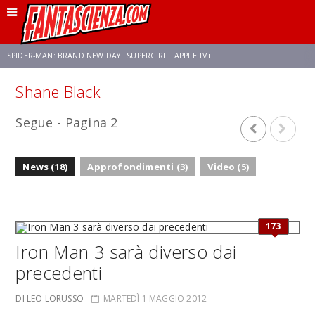
SPIDER-MAN: BRAND NEW DAY
SUPERGIRL
APPLE TV+
Shane Black
FRANCO RICCIARDIELLO
ZENDAYA
STAR TREK
AVENGERS: DOOMSDAY
Segue - Pagina 2
NETFLIX
SADIE SINK
STAR TREK: STRANGE NEW WORLDS
News (18)
Approfondimenti (3)
Video (5)
173
Iron Man 3 sarà diverso dai
precedenti
DI LEO LORUSSO
MARTEDÌ 1 MAGGIO 2012