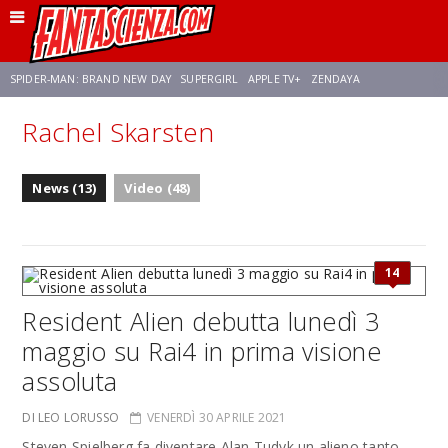
SPIDER-MAN: BRAND NEW DAY
SUPERGIRL
APPLE TV+
ZENDAYA
Rachel Skarsten
FRANCO RICCIARDIELLO
AVENGERS: DOOMSDAY
STAR TREK
NETFLIX
News (13)
Video (48)
SADIE SINK
STAR TREK: STRANGE NEW WORLDS
14
Resident Alien debutta lunedì 3
maggio su Rai4 in prima visione
assoluta
DI LEO LORUSSO
VENERDÌ 30 APRILE 2021
Steven Spielberg fa diventare Alan Tudyk un alieno tanto