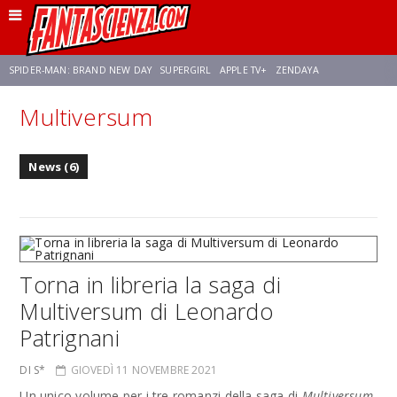
SPIDER-MAN: BRAND NEW DAY
SUPERGIRL
APPLE TV+
ZENDAYA
Multiversum
FRANCO RICCIARDIELLO
AVENGERS: DOOMSDAY
STAR TREK
NETFLIX
News (6)
SADIE SINK
STAR TREK: STRANGE NEW WORLDS
Torna in libreria la saga di
Multiversum di Leonardo
Patrignani
DI S*
GIOVEDÌ 11 NOVEMBRE 2021
Un unico volume per i tre romanzi della saga di
Multiversum
,