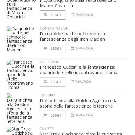
Il Qualunquismo sulla fantascienza di
Mauro Covacich
26/07/2026
LEGGI
CONTAMINAZIONI
Da qualche parte nel tempo: la
fantascienza degli Iron Maiden
26/07/2026
LEGGI
DALL'ITALIA
Francesco Guccini e la fantascienza:
quando le stelle incontravano l’ironia
7/08/2026
LEGGI
EDITORIA
Dall’antichità alla Golden Age: ecco la
storia della fantascienza letteraria
16/07/2026
LEGGI
FUMETTI
Star Trek: Godshock, oltre la curvatura