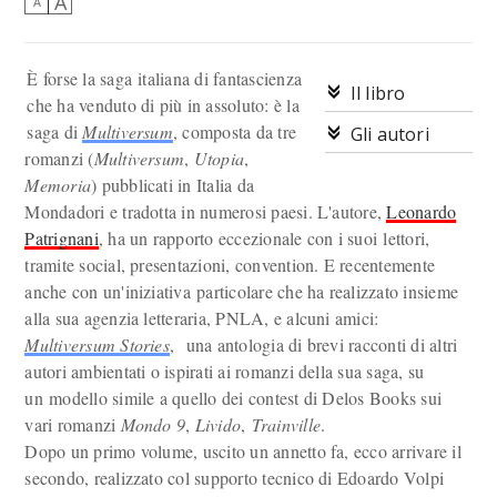
A
A
È forse la saga italiana di fantascienza
Il libro
che ha venduto di più in assoluto: è la
saga di
Multiversum
, composta da tre
Gli autori
romanzi (
Multiversum
,
Utopia
,
Memoria
) pubblicati in Italia da
Mondadori e tradotta in numerosi paesi. L'autore,
Leonardo
Patrignani
, ha un rapporto eccezionale con i suoi lettori,
tramite social, presentazioni, convention. E recentemente
anche con un'iniziativa particolare che ha realizzato insieme
alla sua agenzia letteraria, PNLA, e alcuni amici:
Multiversum Stories
, una antologia di brevi racconti di altri
autori ambientati o ispirati ai romanzi della sua saga, su
un modello simile a quello dei contest di Delos Books sui
vari romanzi
Mondo 9
,
Livido
,
Trainville
.
Dopo un primo volume, uscito un annetto fa, ecco arrivare il
secondo, realizzato col supporto tecnico di Edoardo Volpi