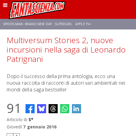
SPIDER-MAN: BRAND NEW DAY
SUPERGIRL
APPLE TV+
Multiversum Stories 2, nuove
FRANCO RICCIARDIELLO
ZENDAYA
STAR TREK
AVENGERS: DOOMSDAY
incursioni nella saga di Leonardo
Patrignani
NETFLIX
SADIE SINK
CELIA ROSE GOODING
Dopo il successo della prima antologia, ecco una
nuova raccolta di racconti di autori vari ambientati nei
mondi della saga bestseller
91
Articolo di
S*
Giovedì
7 gennaio 2016