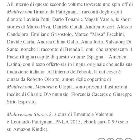
All'interno di questo secondo volume troverete uno spin-off di
Multiversum
firmato da Patrignani, i racconti degli ospiti
d'onore Lavinia Petti, Dario Tonani e Magalí Varela, le short
stories di Marco Piva, Daniele Cutali, Andrea Atzori, Alessio
Candeloro, Emiliano Grisostolo, Matteo "Masa" Facchini,
Davide Carta, Andrea China Gallo, Anna Iorio, Salvatore Di
Sante, nonché il racconto di Brenda Lionti, che rappresenta il
Paese (lingua) ospite di questo volume (Spagna + America
Latina) con il testo offerto sia in lingua originale che nella sua
traduzione italiana. All'interno dell'ebook, la cui cover è
curata da Roberto Oleotto, autore delle copertine di
Multiversum
,
Memoria
e Utopia, sono presenti illustrazioni
inedite di Charlie D'Annunzio, Florencia Caceres e Giuseppe
Sirio Esposito.
Multiversum Stories 2
, a cura di Emanuela Valentini
e Leonardo Patrignani, PNLA 2015, ebook euro 0,99 (solo
su Amazon Kindle).