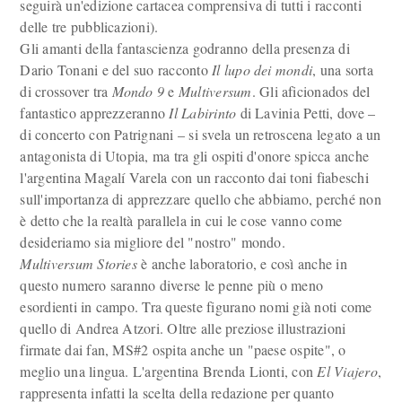
seguirà un'edizione cartacea comprensiva di tutti i racconti
delle tre pubblicazioni).
Gli amanti della fantascienza godranno della presenza di
Dario Tonani e del suo racconto
Il lupo dei mondi
, una sorta
di crossover tra
Mondo 9
e
Multiversum
. Gli aficionados del
fantastico apprezzeranno
Il Labirinto
di Lavinia Petti, dove –
di concerto con Patrignani – si svela un retroscena legato a un
antagonista di Utopia, ma tra gli ospiti d'onore spicca anche
l'argentina Magalí Varela con un racconto dai toni fiabeschi
sull'importanza di apprezzare quello che abbiamo, perché non
è detto che la realtà parallela in cui le cose vanno come
desideriamo sia migliore del "nostro" mondo.
Multiversum Stories
è anche laboratorio, e così anche in
questo numero saranno diverse le penne più o meno
esordienti in campo. Tra queste figurano nomi già noti come
quello di Andrea Atzori. Oltre alle preziose illustrazioni
firmate dai fan, MS#2 ospita anche un "paese ospite", o
meglio una lingua. L'argentina Brenda Lionti, con
El Viajero
,
rappresenta infatti la scelta della redazione per quanto