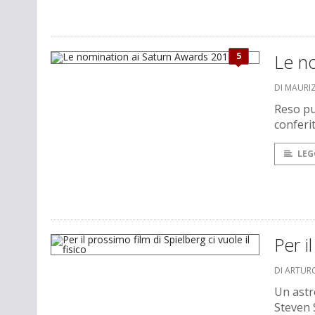
5
Le n
DI MAURI
Reso pu
conferi
LEG
Per i
DI ARTUR
Un astro
Steven 