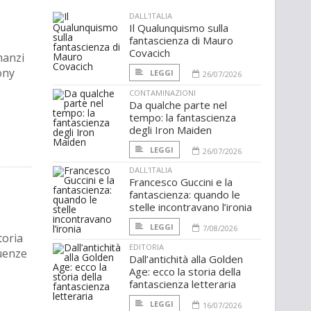
DALL'ITALIA
Il Qualunquismo sulla
fantascienza di Mauro
Covacich
manzi
ony
LEGGI
26/07/2026
CONTAMINAZIONI
Da qualche parte nel
tempo: la fantascienza
degli Iron Maiden
LEGGI
26/07/2026
DALL'ITALIA
Francesco Guccini e la
fantascienza: quando le
stelle incontravano l’ironia
LEGGI
7/08/2026
toria
EDITORIA
uenze
Dall’antichità alla Golden
Age: ecco la storia della
fantascienza letteraria
LEGGI
16/07/2026