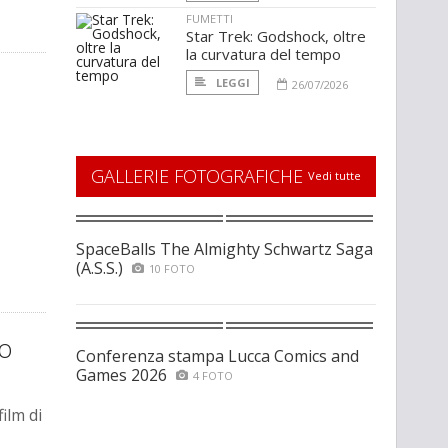
FUMETTI
Star Trek: Godshock, oltre
la curvatura del tempo
LEGGI
26/07/2026
GALLERIE FOTOGRAFICHE
Vedi tutte
SpaceBalls The Almighty Schwartz Saga
(A.S.S.)
10 FOTO
co
Conferenza stampa Lucca Comics and
Games 2026
4 FOTO
ilm di