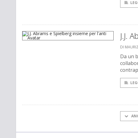
LEG
J.J. 
DI MAURI
Da un b
collabor
contrap
LEG
AN