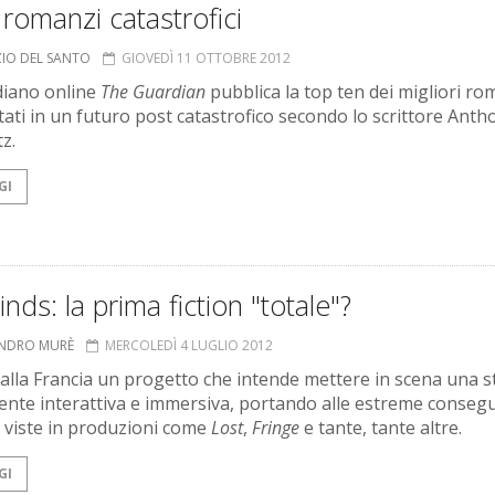
 romanzi catastrofici
ZIO DEL SANTO
GIOVEDÌ 11 OTTOBRE 2012
idiano online
The Guardian
pubblica la top ten dei migliori ro
ati in un futuro post catastrofico secondo lo scrittore Anth
z.
GI
inds: la prima fiction "totale"?
ANDRO MURÈ
MERCOLEDÌ 4 LUGLIO 2012
dalla Francia un progetto che intende mettere in scena una s
nte interattiva e immersiva, portando alle estreme conseg
à viste in produzioni come
Lost
,
Fringe
e tante, tante altre.
GI