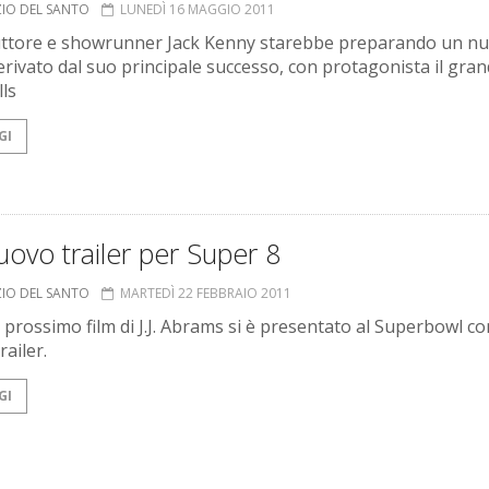
ZIO DEL SANTO
LUNEDÌ 16 MAGGIO 2011
uttore e showrunner Jack Kenny starebbe preparando un n
derivato dal suo principale successo, con protagonista il gra
lls
GI
ovo trailer per Super 8
ZIO DEL SANTO
MARTEDÌ 22 FEBBRAIO 2011
l prossimo film di J.J. Abrams si è presentato al Superbowl c
ailer.
GI