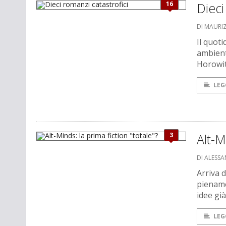
16
Dieci
DI MAURI
Il quot
ambient
Horowit
LEG
3
Alt-M
DI ALESS
Arriva 
piename
idee gi
LEG