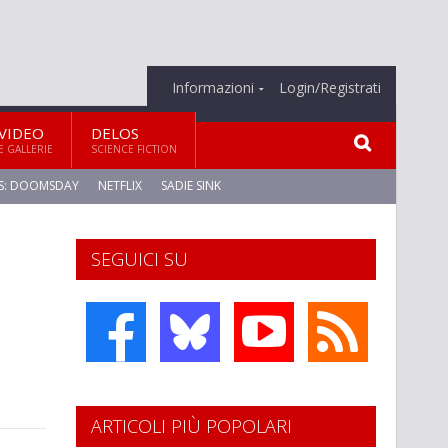
Informazioni
Login/Registrati
VIDEO
DELOS
E GALLERIE
SCIENCE FICTION
S: DOOMSDAY
NETFLIX
SADIE SINK
SEGUICI SU
ARTICOLI PIÙ POPOLARI