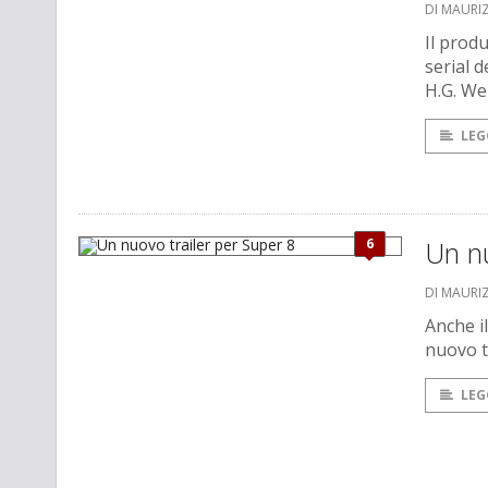
DI MAURI
Il prod
serial 
H.G. We
LEG
6
Un nu
DI MAURI
Anche i
nuovo tr
LEG