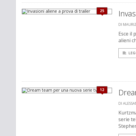
25
Invas
DI MAURI
Esce il 
alieni 
LEG
12
Drea
DI ALESS
Kurtzma
serie te
Stephen