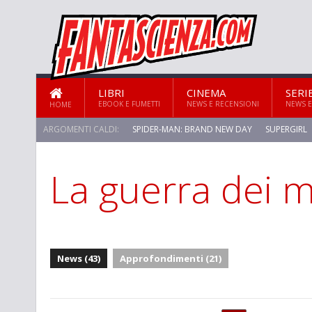
LIBRI
CINEMA
SERI
EBOOK E FUMETTI
NEWS E RECENSIONI
NEWS E
HOME
ARGOMENTI CALDI:
SPIDER-MAN: BRAND NEW DAY
SUPERGIRL
La guerra dei 
STAR TREK: STRANGE NEW WORLDS
News (43)
Approfondimenti (21)