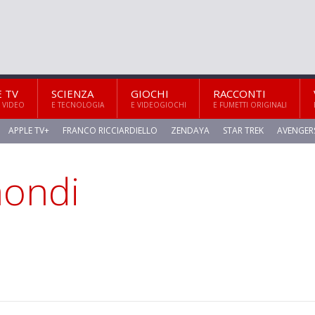
E TV
SCIENZA
GIOCHI
RACCONTI
 VIDEO
E TECNOLOGIA
E VIDEOGIOCHI
E FUMETTI ORIGINALI
APPLE TV+
FRANCO RICCIARDIELLO
ZENDAYA
STAR TREK
AVENGER
mondi