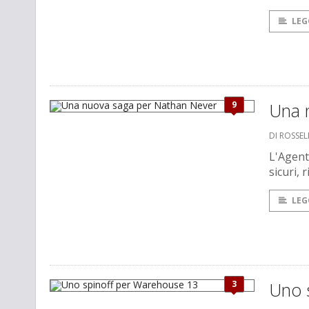
LEG
9
Una 
DI ROSSE
L'Agent
sicuri, 
LEG
3
Uno 