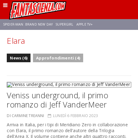
SPIDER-MAN: BRAND NEW DAY
SUPERGIRL
APPLE TV+
Elara
FRANCO RICCIARDIELLO
ZENDAYA
STAR TREK
AVENGERS: DOOMSDAY
News (6)
Approfondimenti (4)
NETFLIX
SADIE SINK
STAR TREK: STRANGE NEW WORLDS
Veniss underground, il primo
romanzo di Jeff VanderMeer
DI CARMINE TREANNI
LUNEDÌ 6 FEBBRAIO 2023
Arriva in Italia, per i tipi di Meridiano Zero in collaborazione
con Elara, il primo romanzo dell'autore della Trilogia
dell'Area X. Il volume contiene anche altri quattro racconti.