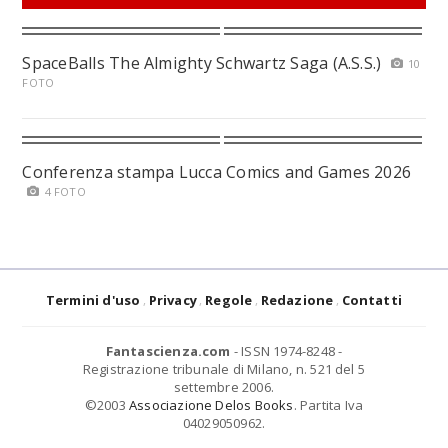
SpaceBalls The Almighty Schwartz Saga (A.S.S.)
10
FOTO
Conferenza stampa Lucca Comics and Games 2026
4 FOTO
Termini d'uso
Privacy
Regole
Redazione
Contatti
Fantascienza.com
- ISSN 1974-8248 -
Registrazione tribunale di Milano, n. 521 del 5
settembre 2006.
©2003
Associazione Delos Books
. Partita Iva
04029050962.