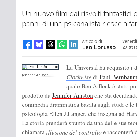
Un nuovo film dai risvolti fantastici 
panni di una psicanalista riesce a far
Articolo di
Venerdì
Leo Lorusso
27 ott
La Universal ha acquisito i d
Jennifer Aniston
Clockwise
di
Paul Bernbau
quale Ben Affleck è stato pr
prodotto da
Jennifer Aniston
che sta decidendo
commedia drammatica basata sugli studi e le te
psicologia Ellen J.Langer, che insegna ad Har
La storia prenderà spunto da una delle sue teor
chiamata
e racconterà d
illusione del controllo