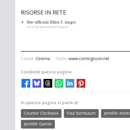
RISORSE IN RETE
Sito ufficiale Ellen J. langer
www.wjh.harvard.edu/~langer/
Canale:
Cinema
Fonte:
www.comingsoon.net
Condividi questa pagina:
In questa pagina si parla di:
Counter Clockwise
Paul Bernbaum
Jennifer Anist
Jennifer Garner