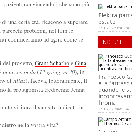
oi pazienti convincendoli che sono più
Elektra part
o di una certa età, riescono a superare
estate
NOTIZIE / 23/01/2004
i parecchi problemi, nel film le
enti cominceranno ad agire come se
NOTIZIE
i del progetto,
Grant Scharbo
e
Gina
(
), in
i in un secondo
13 going on 30
Francesco Gu
tow di
), faceva, letteralmente, il
Alias
e la fantasci
no la protagonista tredicenne Jenna
quando le st
incontravan
l’ironia
tete visitare il suo sito indicato in
NOTIZIE / 7/08/2026
dietro nella vostra vita?
Campo