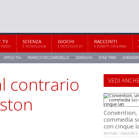
E TV
SCIENZA
GIOCHI
RACCONTI
 VIDEO
E TECNOLOGIA
E VIDEOGIOCHI
E FUMETTI ORIGINALI
APPLE TV+
FRANCO RICCIARDIELLO
ZENDAYA
STAR TREK
AVENGER
al contrario
VEDI ANCH
iston
Convention,
commedia sci
con cinque la
NOTIZIE / 13/02/2013