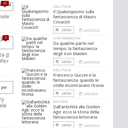
11
DALL'ITALIA
Il Qualunquismo sulla
inale
fantascienza di Mauro
Covacich
LEGGI
26/07/2026
1
CONTAMINAZIONI
Da qualche parte nel
tempo: la fantascienza
degli Iron Maiden
a JJ
ifer
LEGGI
26/07/2026
DALL'ITALIA
Francesco Guccini e la
fantascienza: quando le
stelle incontravano l’ironia
LEGGI
7/08/2026
ry
EDITORIA
ale
Dall’antichità alla Golden
Age: ecco la storia della
fantascienza letteraria
LEGGI
16/07/2026