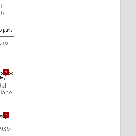
i
ch
uro
1
del
liane
2
1939-