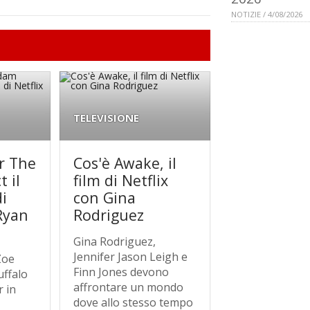
NOTIZIE / 4/08/2026
TELEVISIONE
er The
Cos'è Awake, il
 il
film di Netflix
i
con Gina
Ryan
Rodriguez
Gina Rodriguez,
Jennifer Jason Leigh e
Zoe
Finn Jones devono
uffalo
affrontare un mondo
r in
dove allo stesso tempo