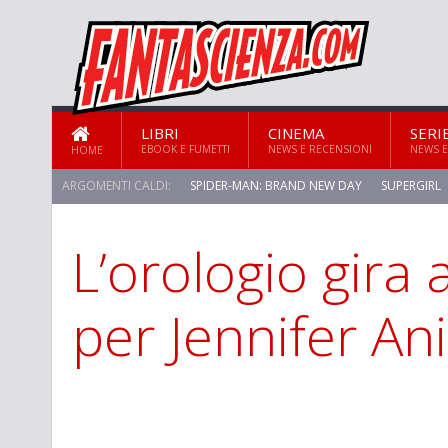
LIBRI
CINEMA
SERI
EBOOK E FUMETTI
NEWS E RECENSIONI
NEWS E
HOME
ARGOMENTI CALDI:
SPIDER-MAN: BRAND NEW DAY
SUPERGIRL
L’orologio gira 
STAR TREK: STRANGE NEW WORLDS
per Jennifer An