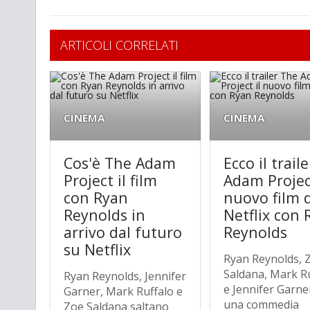
ARTICOLI CORRELATI
CINEMA
CINEMA
Cos'è The Adam
Ecco il trail
Project il film
Adam Project
con Ryan
nuovo film d
Reynolds in
Netflix con 
arrivo dal futuro
Reynolds
su Netflix
Ryan Reynolds, 
Saldana, Mark R
Ryan Reynolds, Jennifer
e Jennifer Garne
Garner, Mark Ruffalo e
una commedia
Zoe Saldana saltano