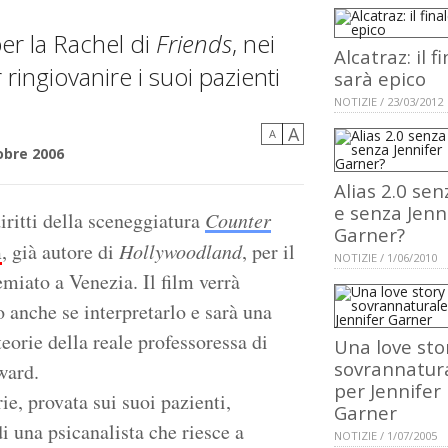
per la Rachel di
Friends
, nei
Alcatraz: il f
 ringiovanire i suoi pazienti
sarà epico
NOTIZIE / 23/03/2012
A
A
obre 2006
Alias 2.0 senz
e senza Jenn
iritti della sceneggiatura
Counter
Garner?
m
, già autore di
Hollywoodland
, per il
NOTIZIE / 1/06/2010
emiato a Venezia. Il film verrà
 anche se interpretarlo e sarà una
orie della reale professoressa di
Una love sto
sovrannatur
ward.
per Jennifer
ie, provata sui suoi pazienti,
Garner
i una psicanalista che riesce a
NOTIZIE / 1/07/2005