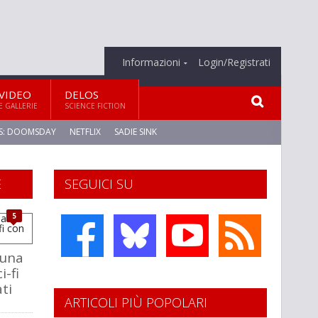
Informazioni
Login/Registrati
VIDEO
DELOS
E GALLERIE
SCIENCE FICTION
S: DOOMSDAY
NETFLIX
SADIE SINK
E
SEGUICI SU
5
 una
-fi
ti
ARTICOLI PIÙ POPOLARI