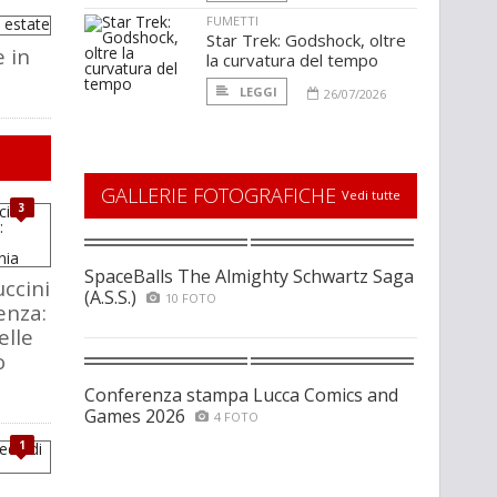
FUMETTI
Star Trek: Godshock, oltre
e in
la curvatura del tempo
LEGGI
26/07/2026
GALLERIE FOTOGRAFICHE
Vedi tutte
3
SpaceBalls The Almighty Schwartz Saga
ccini
(A.S.S.)
10 FOTO
enza:
elle
o
Conferenza stampa Lucca Comics and
Games 2026
4 FOTO
1