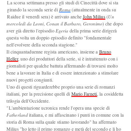
La scorsa settimana presso gli studi di Cinecittà dove si sta
girando la seconda serie di
Roma
(attualmente in onda su
Raidue il venerdì sera) è arrivato anche
John Milius
(
Un
mercoledì da Leoni, Conan il Barbaro, Geronimo
) che dopo
aver già diretto l'episodio
Egeria
della prima serie dirigerà
questa volta un doppio episodio definito "fondamentale
nell'evolvere della seconda stagione."
Il cinquantaduenne regista americano, insieme a
Bruno
Heller
, uno dei produttori della serie, si è intrattenuto con i
giornalisti per qualche battuta affermando di trovarsi molto
bene a lavorare in Italia e di essere intenzionato a stimolare
nuovi progetti congiunti.
Uno di questi riguarderebbe proprio una serie di romanzi
italiani, per la precisione quelli di
Mario Farneti
, la cosiddetta
trilogia dell'Occidente.
"L'ambientazione ucronica rende l'opera una specie di
Fatherland
italiana, e mi affascinano i punti in comune con la
storia di Roma sulla quale stiamo lavorando" ha affermato
Milius "ho letto il primo romanzo e metà del secondo e li ho