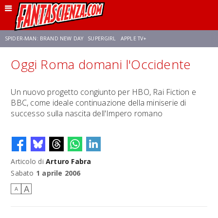
SPIDER-MAN: BRAND NEW DAY
SUPERGIRL
APPLE TV+
Oggi Roma domani l'Occidente
FRANCO RICCIARDIELLO
ZENDAYA
AVENGERS: DOOMSDAY
STAR TREK
Un nuovo progetto congiunto per HBO, Rai Fiction e
BBC, come ideale continuazione della miniserie di
NETFLIX
SADIE SINK
STAR TREK: STRANGE NEW WORLDS
successo sulla nascita dell'Impero romano
Articolo di
Arturo Fabra
Sabato
1 aprile 2006
A
A