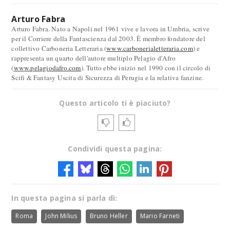
Arturo Fabra
Arturo Fabra. Nato a Napoli nel 1961 vive e lavora in Umbria, scrive
per il Corriere della Fantascienza dal 2003. È membro fondatore del
collettivo Carboneria Letteraria (
www.carbonerialetteraria.com
) e
rappresenta un quarto dell'autore multiplo Pelagio d'Afro
(
www.pelagiodafro.com
). Tutto ebbe inizio nel 1990 con il circolo di
Scifi & Fantasy Uscita di Sicurezza di Perugia e la relativa fanzine.
Questo articolo ti è piaciuto?
Condividi questa pagina:
In questa pagina si parla di:
Roma
John Milius
Bruno Heller
Mario Farneti