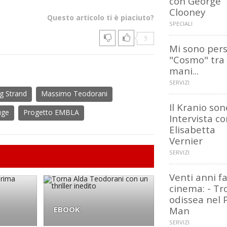
con George
Clooney
Questo articolo ti è piaciuto?
SPECIALI
5
Mi sono pers
"Cosmo" tra 
mani...
SERVIZI
ng Strand
Massimo Teodorani
Il Kranio sono
uge
Progetto EMBLA
Intervista c
Elisabetta
Vernier
SERVIZI
Venti anni fa
cinema: - Tr
odissea nel 
EBOOK
Man
SERVIZI