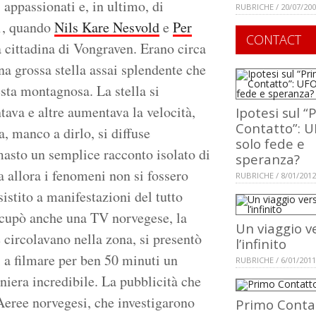
 appassionati e, in ultimo, di
RUBRICHE / 20/07/20
81, quando
Nils Kare Nesvold
e
Per
CONTACT
 cittadina di Vongraven. Erano circa
una grossa stella assai splendente che
sta montagnosa. La stella si
ntava e altre aumentava la velocità,
Ipotesi sul “
Contatto”: U
a, manco a dirlo, si diffuse
solo fede e
masto un semplice racconto isolato di
speranza?
da allora i fenomeni non si fossero
RUBRICHE / 8/01/2012
sistito a manifestazioni del tutto
ccupò anche una TV norvegese, la
Un viaggio v
 circolavano nella zona, si presentò
l’infinito
 a filmare per ben 50 minuti un
RUBRICHE / 6/01/2011
niera incredibile. La pubblicità che
Aeree norvegesi, che investigarono
Primo Conta