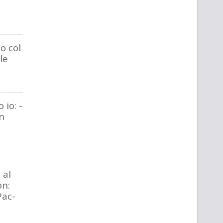
o col
le
 io: -
on
 al
on:
Pac-