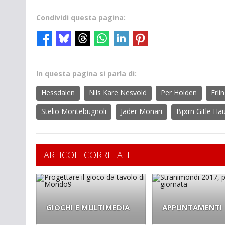
Condividi questa pagina:
In questa pagina si parla di:
Hessdalen
Nils Kare Nesvold
Per Holden
Erli
Stelio Montebugnoli
Jader Monari
Bjørn Gitle Ha
ARTICOLI CORRELATI
GIOCHI E MULTIMEDIA
APPUNTAMENTI