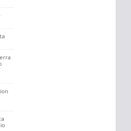
e
ta
Terra
o
ion
ca
io