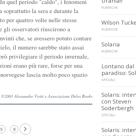
Urania!!
u. In quel periodo "caldo", i fenomeni
RUBRICHE
 soprattutto la sera e durante la
o per quattro volte nelle stesse
Wilson Tuck
e gli osservatori riuscirono a
RUBRICHE
nvinti che, se avessero potuto contare
Solaria
ielo, il numero sarebbe stato assai
RUBRICHE
ò privilegiare il periodo invernale,
zioni erano più rare, forse per una
Lontano dal
paradiso: Sol
e norvegese lascia molto poco spazio
SPECIALI
Solaris: inter
vati ©2003 Alessandro Vietti e Associazione Delos Books
con Steven
Soderbergh
SPECIALI
Solaris: inter
5
8