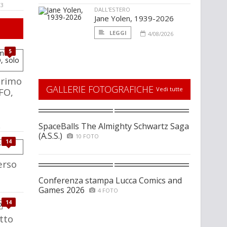
03
DALL'ESTERO
Jane Yolen, 1939-2026
LEGGI
4/08/2026
5
Primo
GALLERIE FOTOGRAFICHE
Vedi tutte
FO,
SpaceBalls The Almighty Schwartz Saga
(A.S.S.)
10 FOTO
14
erso
Conferenza stampa Lucca Comics and
Games 2026
4 FOTO
14
tto