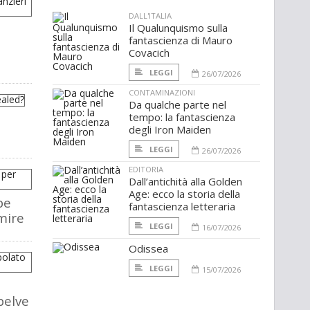
DALL'ITALIA
Il Qualunquismo sulla
fantascienza di Mauro
Covacich
LEGGI
26/07/2026
CONTAMINAZIONI
Da qualche parte nel
tempo: la fantascienza
degli Iron Maiden
LEGGI
26/07/2026
EDITORIA
Dall’antichità alla Golden
Age: ecco la storia della
be
fantascienza letteraria
mire
LEGGI
16/07/2026
Odissea
LEGGI
15/07/2026
belve