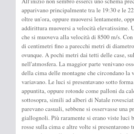
All'inizio non sembrò esserci uno schema preci
apparivano principalmente tra le 19:30 e le 2
oltre un'ora, oppure muoversi lentamente, oppu
addirittura muoversi a velocità elevatissime. 
che si muoveva alla velocità di 8500 m/s. Con
di centimetri fino a parecchi metri di diametro
ovunque. A pochi metri dai tetti delle case, su
nell'atmosfera. La maggior parte venivano os
della cima delle montagne che circondano la v
variavano. Le luci si presentavano sotto forma 
appuntita, oppure rotonde come palloni da ca
sottosopra, simili ad alberi di Natale rovescia
parevano casuali, sebbene si osservasse una p
giallognoli. Più raramente si erano viste luci 
rosse sulla cima e altre volte si presentarono t