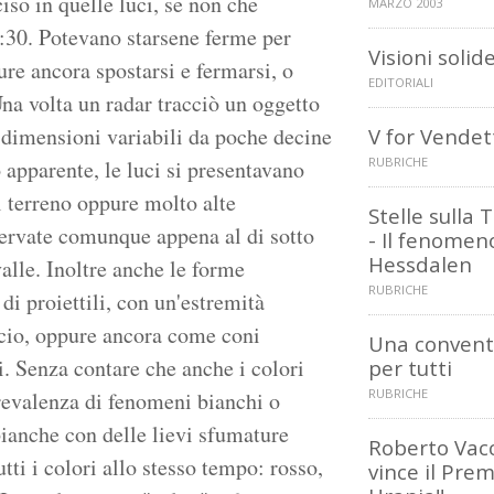
so in quelle luci, se non che
MARZO 2003
2:30. Potevano starsene ferme per
Visioni solid
re ancora spostarsi e fermarsi, o
EDITORIALI
Una volta un radar tracciò un oggetto
 dimensioni variabili da poche decine
V for Vendet
RUBRICHE
 apparente, le luci si presentavano
l terreno oppure molto alte
Stelle sulla 
servate comunque appena al di sotto
- Il fenomen
Hessdalen
alle. Inoltre anche le forme
RUBRICHE
di proiettili, con un'estremità
lcio, oppure ancora come coni
Una convent
ti. Senza contare che anche i colori
per tutti
RUBRICHE
revalenza di fenomeni bianchi o
bianche con delle lievi sfumature
Roberto Vac
utti i colori allo stesso tempo: rosso,
vince il Prem