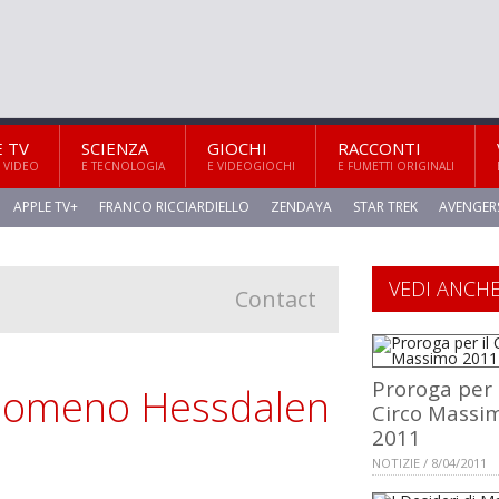
E TV
SCIENZA
GIOCHI
RACCONTI
 VIDEO
E TECNOLOGIA
E VIDEOGIOCHI
E FUMETTI ORIGINALI
APPLE TV+
FRANCO RICCIARDIELLO
ZENDAYA
STAR TREK
AVENGER
VEDI ANCH
Contact
Proroga per 
 fenomeno Hessdalen
Circo Massi
2011
NOTIZIE / 8/04/2011