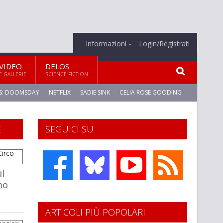
Informazioni
Login/Registrati
VIDEO
DELOS
E GALLERIE
SCIENCE FICTION
S: DOOMSDAY
NETFLIX
SADIE SINK
CELIA ROSE GOODING
E
SEGUICI SU
il
mo
ARTICOLI PIÙ POPOLARI