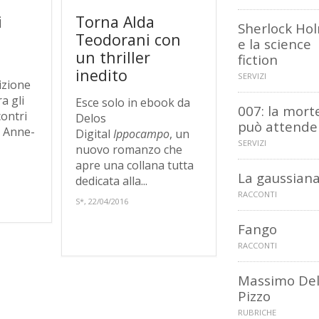
i
Torna Alda
Sherlock Ho
Teodorani con
e la science
un thriller
fiction
inedito
SERVIZI
izione
ra gli
Esce solo in ebook da
007: la mort
contri
Delos
può attende
, Anne-
Digital
Ippocampo
, un
SERVIZI
nuovo romanzo che
apre una collana tutta
La gaussian
dedicata alla...
RACCONTI
S*, 22/04/2016
Fango
RACCONTI
Massimo De
Pizzo
RUBRICHE