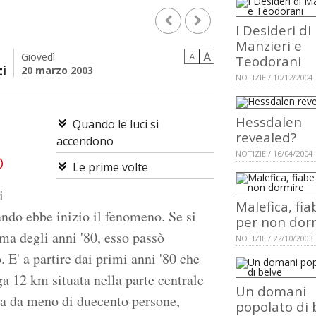
I Desideri di
Manzieri e
A
Giovedì
A
Teodorani
i
20 marzo 2003
NOTIZIE / 10/12/2004
Hessdalen
Quando le luci si
revealed?
accendono
o
NOTIZIE / 16/04/2004
Le prime volte
i
Malefica, fia
ndo ebbe inizio il fenomeno. Se si
per non dor
ima degli anni '80, esso passò
NOTIZIE / 22/10/2003
. E' a partire dai primi anni '80 che
ga 12 km situata nella parte centrale
Un domani
ta da meno di duecento persone,
popolato di 