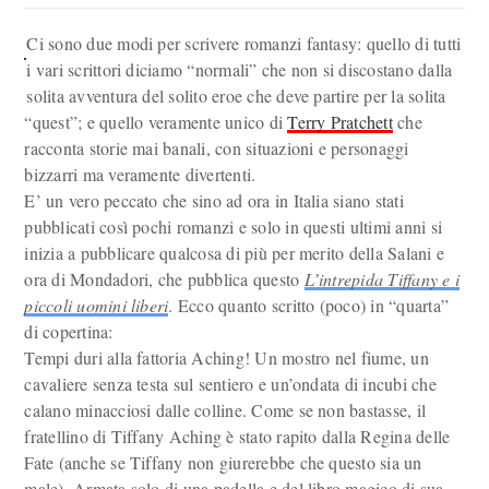
Ci sono due modi per scrivere romanzi fantasy: quello di tutti
i vari scrittori diciamo “normali” che non si discostano dalla
solita avventura del solito eroe che deve partire per la solita
“quest”; e quello veramente unico di
Terry Pratchett
che
racconta storie mai banali, con situazioni e personaggi
bizzarri ma veramente divertenti.
E’ un vero peccato che sino ad ora in Italia siano stati
pubblicati così pochi romanzi e solo in questi ultimi anni si
inizia a pubblicare qualcosa di più per merito della Salani e
ora di Mondadori, che pubblica questo
L’intrepida Tiffany e i
piccoli uomini liberi
. Ecco quanto scritto (poco) in “quarta”
di copertina:
Tempi duri alla fattoria Aching! Un mostro nel fiume, un
cavaliere senza testa sul sentiero e un’ondata di incubi che
calano minacciosi dalle colline. Come se non bastasse, il
fratellino di Tiffany Aching è stato rapito dalla Regina delle
Fate (anche se Tiffany non giurerebbe che questo sia un
male). Armata solo di una padella e del libro magico di sua