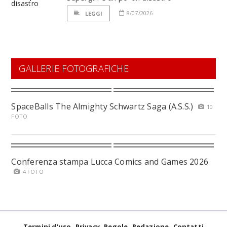
8/07/2026
LEGGI
GALLERIE FOTOGRAFICHE
SpaceBalls The Almighty Schwartz Saga (A.S.S.)
10
FOTO
Conferenza stampa Lucca Comics and Games 2026
4 FOTO
Termini d'uso
Privacy
Regole
Redazione
Contatti