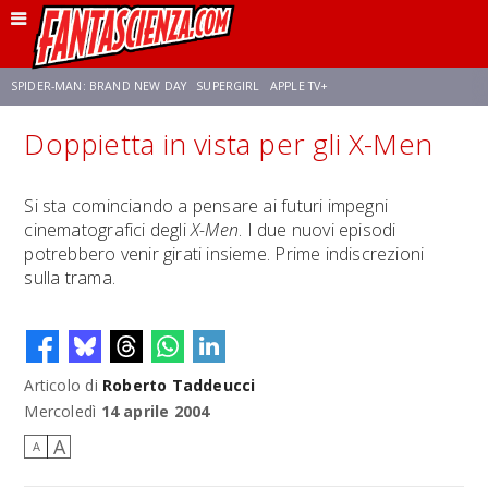
SPIDER-MAN: BRAND NEW DAY
SUPERGIRL
APPLE TV+
Doppietta in vista per gli X-Men
FRANCO RICCIARDIELLO
ZENDAYA
STAR TREK
AVENGERS: DOOMSDAY
Si sta cominciando a pensare ai futuri impegni
cinematografici degli
X-Men
. I due nuovi episodi
NETFLIX
SADIE SINK
CELIA ROSE GOODING
potrebbero venir girati insieme. Prime indiscrezioni
sulla trama.
Articolo di
Roberto Taddeucci
Mercoledì
14 aprile 2004
A
A