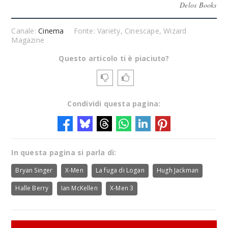
Delos Books
Canale:
Cinema
Fonte: Variety, Cinescape, Wizard
Magazine
Questo articolo ti è piaciuto?
Condividi questa pagina:
In questa pagina si parla di:
Bryan Singer
X-Men
La fuga di Logan
Hugh Jackman
Halle Berry
Ian McKellen
X-Men 3