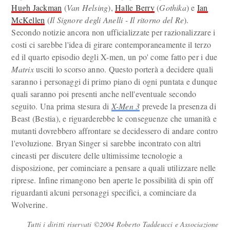
Hugh Jackman
(
Van Helsing
),
Halle Berry
(
Gothika
) e
Ian
McKellen
(
Il Signore degli Anelli - Il ritorno del Re
).
Secondo notizie ancora non ufficializzate per razionalizzare i
costi ci sarebbe l'idea di girare contemporaneamente il terzo
ed il quarto episodio degli X-men, un po' come fatto per i due
Matrix
usciti lo scorso anno. Questo porterà a decidere quali
saranno i personaggi di primo piano di ogni puntata e dunque
quali saranno poi presenti anche nell'eventuale secondo
seguito. Una prima stesura di
X-Men 3
prevede la presenza di
Beast (Bestia), e riguarderebbe le conseguenze che umanità e
mutanti dovrebbero affrontare se decidessero di andare contro
l'evoluzione. Bryan Singer si sarebbe incontrato con altri
cineasti per discutere delle ultimissime tecnologie a
disposizione, per cominciare a pensare a quali utilizzare nelle
riprese. Infine rimangono ben aperte le possibilità di spin off
riguardanti alcuni personaggi specifici, a cominciare da
Wolverine.
Tutti i diritti riservati ©2004 Roberto Taddeucci e Associazione