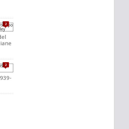
2
del
liane
2
1939-