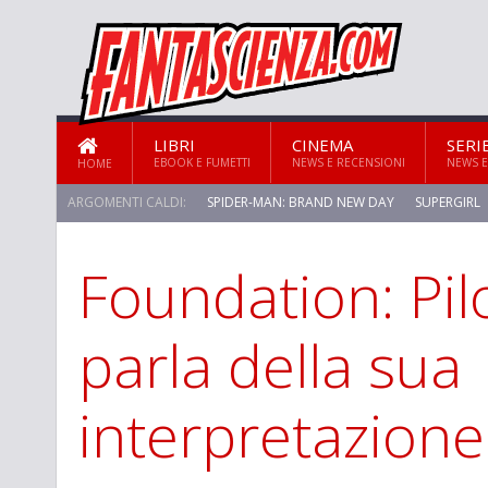
LIBRI
CINEMA
SERI
EBOOK E FUMETTI
NEWS E RECENSIONI
NEWS E
HOME
ARGOMENTI CALDI:
SPIDER-MAN: BRAND NEW DAY
SUPERGIRL
Foundation: Pi
STAR TREK: STRANGE NEW WORLDS
parla della sua
interpretazione