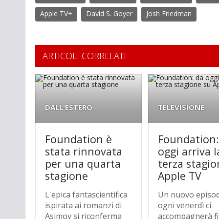
Apple TV+
David S. Goyer
Josh Friedman
ARTICOLI CORRELATI
DALL'ESTERO
TELEVISIONE
Foundation è
Foundation:
stata rinnovata
oggi arriva l
per una quarta
terza stagio
stagione
Apple TV
L'epica fantascientifica
Un nuovo episo
ispirata ai romanzi di
ogni venerdì ci
Asimov si riconferma
accompagnerà fi