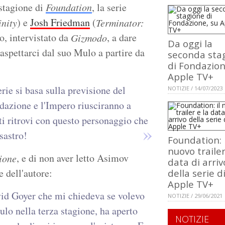
 stagione di
Foundation
, la serie
) e
Josh Friedman
(
inity
Terminator:
sso, intervistato da
, a dare
Gizmodo
Da oggi la
aspettarci dal suo Mulo a partire da
seconda sta
di Fondazion
Apple TV+
erie si basa sulla previsione del
NOTIZIE / 14/07/2023
ndazione e l'Impero riusciranno a
ti ritrovi con questo personaggio che
sastro!
Foundation: i
nuovo trailer
, e di non aver letto Asimov
ione
data di arriv
 dell'autore:
della serie d
Apple TV+
id Goyer che mi chiedeva se volevo
NOTIZIE / 29/06/2021
ulo nella terza stagione, ha aperto
NOTIZIE