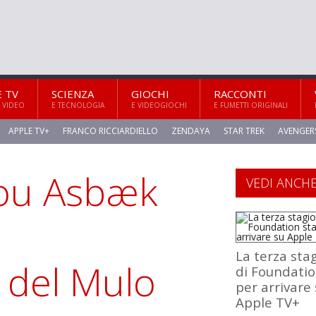
E TV
SCIENZA
GIOCHI
RACCONTI
 VIDEO
E TECNOLOGIA
E VIDEOGIOCHI
E FUMETTI ORIGINALI
APPLE TV+
FRANCO RICCIARDIELLO
ZENDAYA
STAR TREK
AVENGER
lou Asbæk
VEDI ANCH
La terza sta
 del Mulo
di Foundatio
per arrivare
Apple TV+