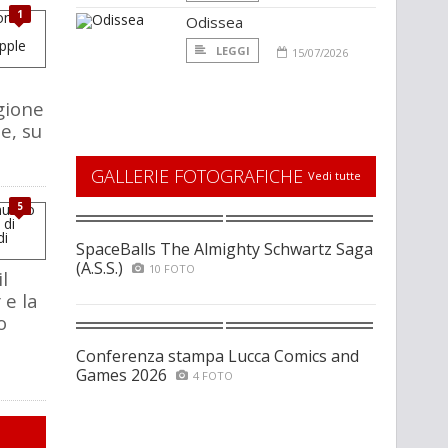
1
Odissea
LEGGI
15/07/2026
gione
e, su
GALLERIE FOTOGRAFICHE
Vedi tutte
5
SpaceBalls The Almighty Schwartz Saga
(A.S.S.)
10 FOTO
l
 e la
o
i
Conferenza stampa Lucca Comics and
Games 2026
4 FOTO