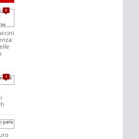
3
ccini
enza:
elle
o
1
i
ch
uro