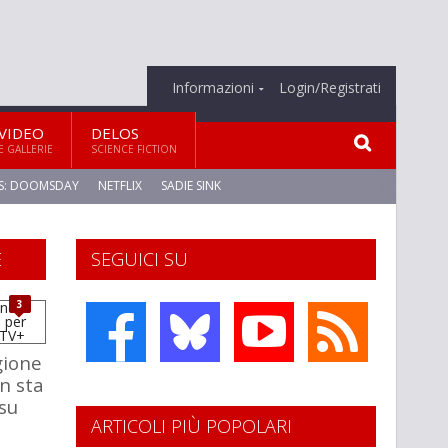
Informazioni
Login/Registrati
VIDEO
DELOS
E GALLERIE
SCIENCE FICTION
S: DOOMSDAY
NETFLIX
SADIE SINK
E
SEGUICI SU
3
gione
n sta
 su
ARTICOLI PIÙ POPOLARI