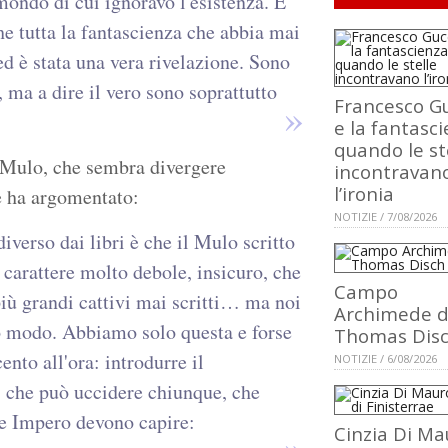
mondo di cui ignoravo l'esistenza. E
e tutta la fantascienza che abbia mai
, ed è stata una vera rivelazione. Sono
 ma a dire il vero sono soprattutto
Francesco Gu
e la fantasci
quando le st
l Mulo, che sembra divergere
incontravan
l’ironia
re ha argomentato:
NOTIZIE / 7/08/2026
iverso dai libri è che il Mulo scritto
carattere molto debole, insicuro, che
Campo
iù grandi cattivi mai scritti… ma noi
Archimede d
o modo. Abbiamo solo questa e forse
Thomas Dis
nto all'ora: introdurre il
NOTIZIE / 6/08/2026
, che può uccidere chiunque, che
e Impero devono capire:
Cinzia Di Ma