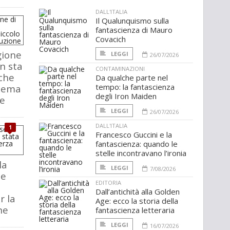
DALL'ITALIA
Il Qualunquismo sulla
fantascienza di Mauro
Covacich
gione
LEGGI
26/07/2026
n sta
CONTAMINAZIONI
che
Da qualche parte nel
tempo: la fantascienza
blema
degli Iron Maiden
ne
LEGGI
26/07/2026
DALL'ITALIA
1
Francesco Guccini e la
fantascienza: quando le
stelle incontravano l’ironia
la
LEGGI
7/08/2026
le
EDITORIA
Dall’antichità alla Golden
r la
Age: ecco la storia della
ne
fantascienza letteraria
LEGGI
16/07/2026