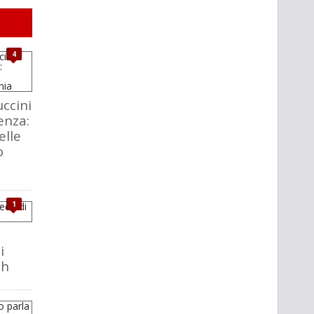
4
ccini
enza:
elle
o
1
i
ch