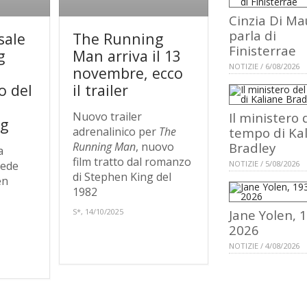
Cinzia Di Ma
parla di
sale
The Running
Finisterrae
g
Man arriva il 13
NOTIZIE / 6/08/2026
novembre, ecco
o del
il trailer
Nuovo trailer
Il ministero 
ng
adrenalinico per
The
tempo di Ka
Running Man
, nuovo
Bradley
a
film tratto dal romanzo
vede
NOTIZIE / 5/08/2026
di Stephen King del
en
1982
S*, 14/10/2025
Jane Yolen, 
2026
NOTIZIE / 4/08/2026