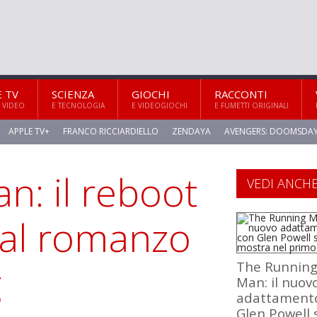
E TV
SCIENZA
GIOCHI
RACCONTI
 VIDEO
E TECNOLOGIA
E VIDEOGIOCHI
E FUMETTI ORIGINALI
APPLE TV+
FRANCO RICCIARDIELLO
ZENDAYA
AVENGERS: DOOMSDA
n: il reboot
VEDI ANCH
 al romanzo
g
The Runnin
Man: il nuov
adattament
Glen Powell 