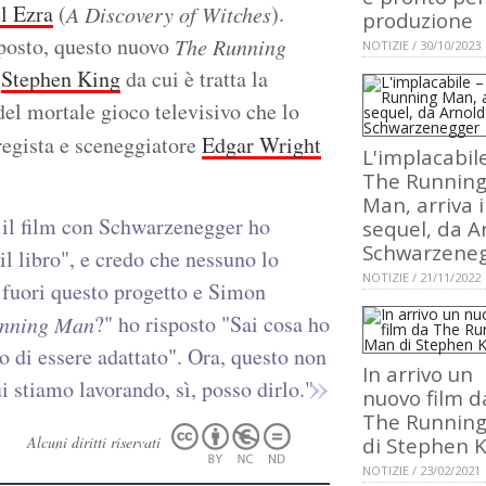
l Ezra
(
).
A Discovery of Witches
produzione
posto, questo nuovo
The Running
NOTIZIE / 30/10/2023
i
Stephen King
da cui è tratta la
del mortale gioco televisivo che lo
regista e sceneggiatore
Edgar Wright
L'implacabil
The Runnin
Man, arriva i
 il film con Schwarzenegger ho
sequel, da A
Schwarzene
l libro", e credo che nessuno lo
NOTIZIE / 21/11/2022
 fuori questo progetto e Simon
?" ho risposto "Sai cosa ho
nning Man
o di essere adattato". Ora, questo non
In arrivo un
ui stiamo lavorando, sì, posso dirlo."
nuovo film d
The Runnin
Alcuni diritti riservati
di Stephen 
NOTIZIE / 23/02/2021