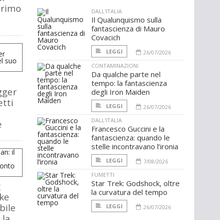
primo
DALL'ITALIA
Il Qualunquismo sulla
fantascienza di Mauro
Covacich
LEGGI
26/07/2026
CONTAMINAZIONI
Da qualche parte nel
tempo: la fantascienza
gger
degli Iron Maiden
etti
LEGGI
26/07/2026
DALL'ITALIA
e
Francesco Guccini e la
fantascienza: quando le
stelle incontravano l’ironia
LEGGI
7/08/2026
FUMETTI
Star Trek: Godshock, oltre
g
la curvatura del tempo
ke
bile
LEGGI
26/07/2026
 la