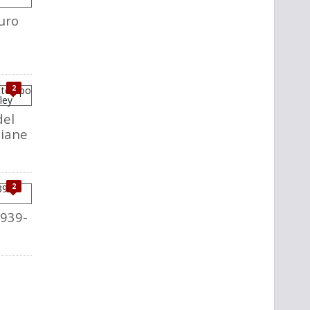
uro
2
del
liane
2
1939-