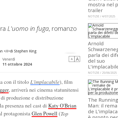
mostra nel 
trailer
NOTIZIE / 4/07/2025
era
L'uomo in fuga
, romanzo
Arnold
Schwarzene
parla dei dif
A
Venerdì
A
del suo
11 ottobre 2024
L'implacabil
NOTIZIE / 25/06/2025
ng
ia con il titolo
L'implacabile
), film
gger
, arriverà nei cinema statunitensi
 di produzione e distribuzione
The Runnin
la presenza nel cast di
Katy O'Brian
Man: il rema
de L'implaca
 al protagonista
Glen Powell
(
Top
è pronto per