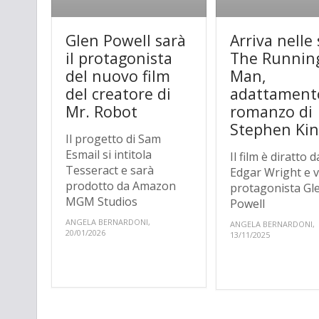
Glen Powell sarà
Arriva nelle 
il protagonista
The Runnin
del nuovo film
Man,
del creatore di
adattament
Mr. Robot
romanzo di
Stephen Ki
Il progetto di Sam
Esmail si intitola
Il film è diratto d
Tesseract e sarà
Edgar Wright e 
prodotto da Amazon
protagonista Gl
MGM Studios
Powell
ANGELA BERNARDONI,
ANGELA BERNARDONI,
20/01/2026
13/11/2025