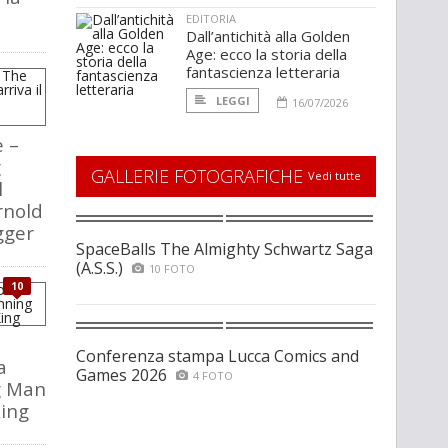
EDITORIA
Dall’antichità alla Golden
Age: ecco la storia della
fantascienza letteraria
LEGGI
16/07/2026
e –
g
GALLERIE FOTOGRAFICHE
Vedi tutte
l
rnold
gger
SpaceBalls The Almighty Schwartz Saga
(A.S.S.)
10 FOTO
10
Conferenza stampa Lucca Comics and
a
Games 2026
4 FOTO
g Man
King