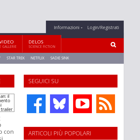
Informazioni
Login/Registrati
VIDEO
DELOS
E GALLERIE
SCIENCE FICTION
Y
STAR TREK
NETFLIX
SADIE SINK
E
SEGUICI SU
g
o
o con
ARTICOLI PIÙ POPOLARI
si