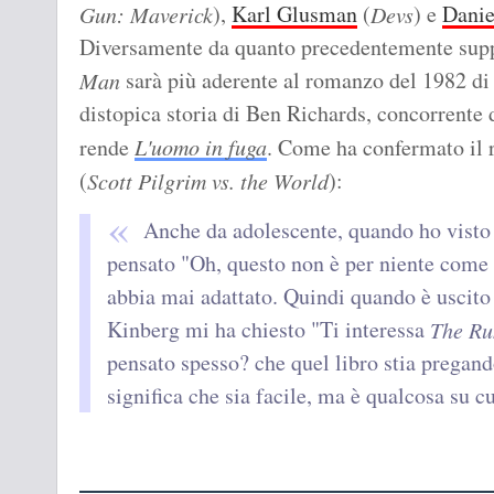
),
Karl Glusman
(
) e
Danie
Gun: Maverick
Devs
Diversamente da quanto precedentemente sup
sarà più aderente al romanzo del 1982 d
Man
distopica storia di Ben Richards, concorrente 
rende
L'uomo in fuga
. Come ha confermato il 
(
):
Scott Pilgrim vs. the World
Anche da adolescente, quando ho visto
pensato "Oh, questo non è per niente come i
abbia mai adattato. Quindi quando è uscito
Kinberg mi ha chiesto "Ti interessa
The Ru
pensato spesso? che quel libro stia pregand
significa che sia facile, ma è qualcosa su c