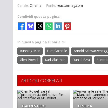
Canale:
Cinema
Fonte:
reactormag.com
Condividi questa pagina:
In questa pagina si parla di:
Running Man
L'implacabile
Arnold Schwarzenegg
Glen Powell
Karl Glusman
Daniel Ezra
Stephe
ARTICOLI CORRELATI
DALL'ESTERO
CINEMA