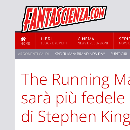
LIBRI
CINEMA
SERI
EBOOK E FUMETTI
NEWS E RECENSIONI
NEWS E
HOME
ARGOMENTI CALDI:
SPIDER-MAN: BRAND NEW DAY
SUPERGIRL
The Running Ma
STAR TREK: STRANGE NEW WORLDS
sarà più fedele
di Stephen Kin