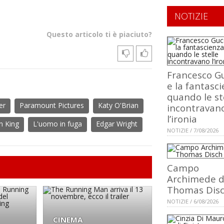
NOTIZIE
Questo articolo ti è piaciuto?
Francesco Gu
e la fantasci
quando le st
er
Paramount Pictures
Katy O'Brian
incontravan
l’ironia
n King
L'uomo in fuga
Edgar Wright
NOTIZIE / 7/08/2026
Campo
Archimede d
Thomas Dis
NOTIZIE / 6/08/2026
CINEMA