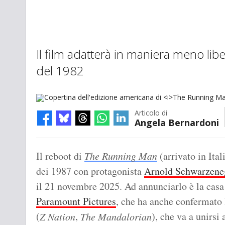
Il film adatterà in maniera meno lib
del 1982
Articolo di
Angela Bernardoni
Copertina dell'edizione americana di
The Running Man
di Stephen Ki
Il reboot di
The Running Man
(arrivato in Ital
dei 1987 con protagonista
Arnold Schwarzene
il 21 novembre 2025. Ad annunciarlo è la casa
Paramount Pictures
, che ha anche confermato 
(
,
), che va a unirsi
Z Nation
The Mandalorian