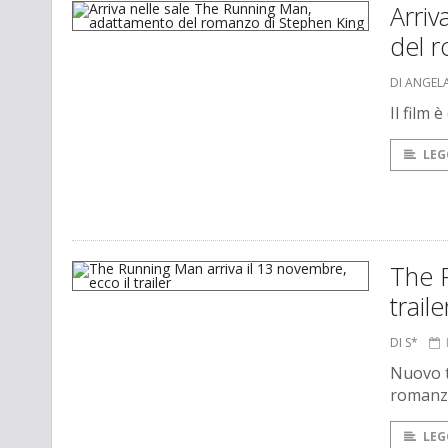
Arriv
del 
DI ANGEL
Il film
LEG
The R
traile
DI S*
Nuovo t
romanzo
LEG