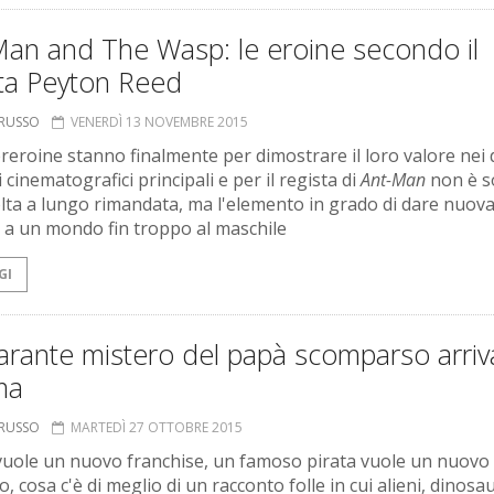
Man and The Wasp: le eroine secondo il
sta Peyton Reed
ORUSSO
VENERDÌ 13 NOVEMBRE 2015
reroine stanno finalmente per dimostrare il loro valore nei
 cinematografici principali e per il regista di
Ant-Man
non è s
lta a lungo rimandata, ma l'elemento in grado di dare nuov
 a un mondo fin troppo al maschile
GI
larante mistero del papà scomparso arriv
ma
ORUSSO
MARTEDÌ 27 OTTOBRE 2015
vuole un nuovo franchise, un famoso pirata vuole un nuovo
, cosa c'è di meglio di un racconto folle in cui alieni, dinosau