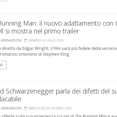
Running Man: il nuovo adattamento con 
l si mostra nel primo trailer
A BERNARDONI
VENERDÌ 4 LUGLIO 2025
e diretto da Edgar Wright, il film sarà più fedele della version
 romanzo omonimo di Stephen King
GI
d Schwarzenegger parla dei difetti del s
lacabile
A BERNARDONI
MERCOLEDÌ 25 GIUGNO 2025
 riflette sulla sua esperienza sul set di
The Running Man
e au