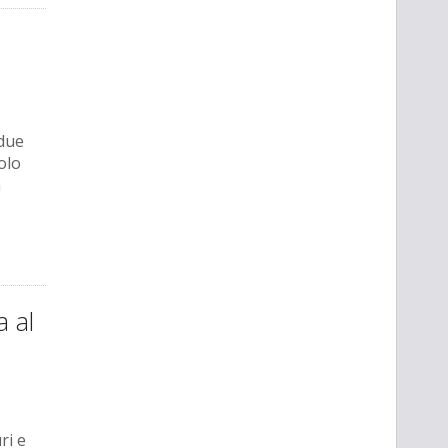
 due
olo
a
a al
ri e