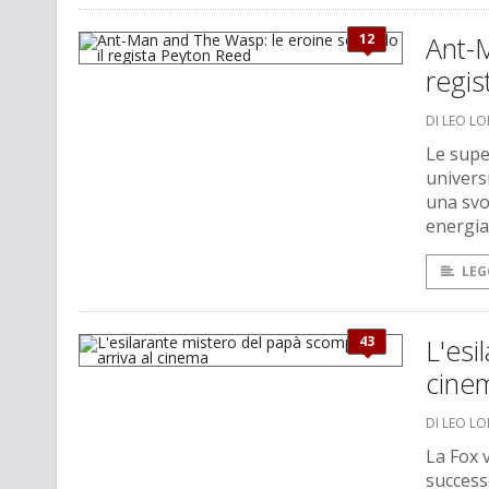
12
Ant-
regi
DI LEO L
Le supe
universi
una svo
energia
LEG
43
L'esi
cine
DI LEO L
La Fox 
successo