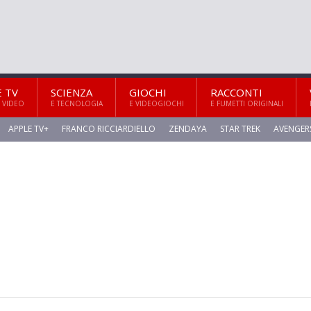
E TV
SCIENZA
GIOCHI
RACCONTI
 VIDEO
E TECNOLOGIA
E VIDEOGIOCHI
E FUMETTI ORIGINALI
APPLE TV+
FRANCO RICCIARDIELLO
ZENDAYA
STAR TREK
AVENGER