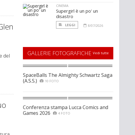
CINEMA
Supergirl è un po' un
disastro
Glen
LEGGI
8/07/2026
GALLERIE FOTOGRAFICHE
Vedi tutte
e del
SpaceBalls The Almighty Schwartz Saga
(A.S.S.)
10 FOTO
uo
Conferenza stampa Lucca Comics and
Games 2026
4 FOTO
gura