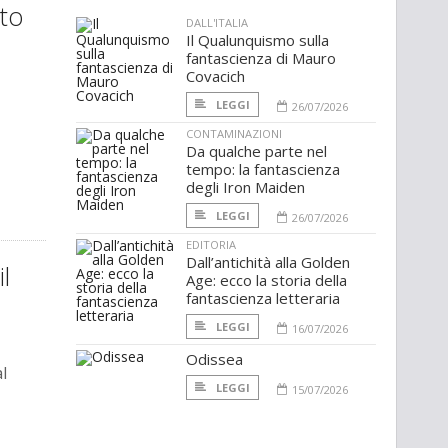
to
DALL'ITALIA
Il Qualunquismo sulla
fantascienza di Mauro
Covacich
LEGGI
26/07/2026
CONTAMINAZIONI
Da qualche parte nel
tempo: la fantascienza
degli Iron Maiden
LEGGI
26/07/2026
EDITORIA
Dall’antichità alla Golden
l
Age: ecco la storia della
fantascienza letteraria
LEGGI
16/07/2026
Odissea
l
LEGGI
15/07/2026