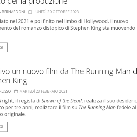
o per la produzione
A BERNARDONI
LUNEDÌ 30 OTTOBRE 2023
ato nel 2021 e poi finito nel limbo di Hollywood, il nuovo
ento del romanzo distopico di Stephen King sta muovendo i
GI
rivo un nuovo film da The Running Man d
hen King
ORUSSO
MARTEDÌ 23 FEBBRAIO 2021
ight, il regista di
Shawn of the Dead
, realizza il suo desideri
o per tre anni, realizzare il film su
The Running Man
fedele al
 originale.
GI