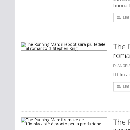
buona f
LEG
The R
roma
DI ANGEL
Il film
LEG
The R