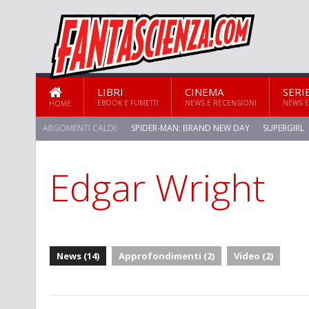
LIBRI
CINEMA
SERI
EBOOK E FUMETTI
NEWS E RECENSIONI
NEWS E
HOME
ARGOMENTI CALDI:
SPIDER-MAN: BRAND NEW DAY
SUPERGIRL
Edgar Wright
News (14)
Approfondimenti (2)
Video (2)