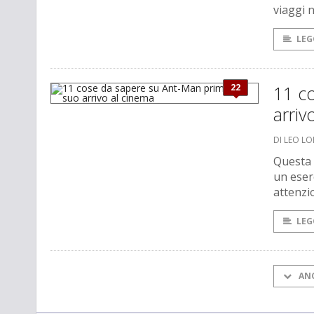
viaggi n
LEG
22
11 c
arriv
DI LEO L
Questa 
un eser
attenzio
LEG
AN