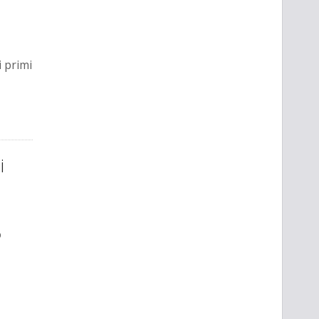
 primi
i
o