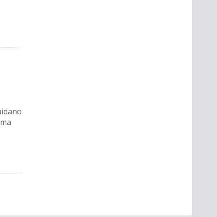
uidano
n ma