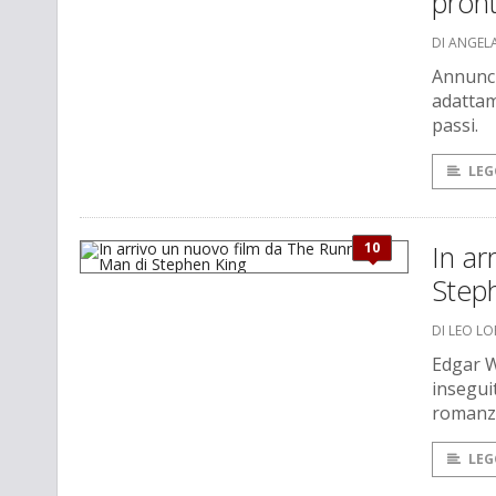
pront
DI ANGEL
Annunci
adattam
passi.
LEG
10
In ar
Step
DI LEO L
Edgar Wr
inseguit
romanzo
LEG