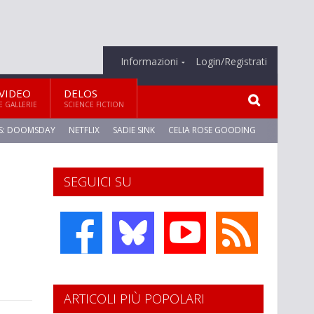
Informazioni
Login/Registrati
VIDEO
DELOS
E GALLERIE
SCIENCE FICTION
S: DOOMSDAY
NETFLIX
SADIE SINK
CELIA ROSE GOODING
SEGUICI SU
ARTICOLI PIÙ POPOLARI