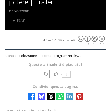
potere | Trailer
DA YOUTUBE
PLAY
Alcuni diritti riservati
Canale:
Televisione
Fonte:
programmi.sky.it
Questo articolo ti è piaciuto?
1
Condividi questa pagina:
In questa pagina si parla di: