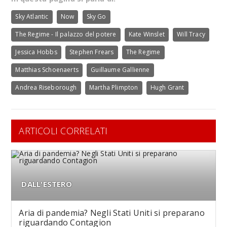
Sky Atlantic
Now
Sky Go
The Regime - Il palazzo del potere
Kate Winslet
Will Tracy
Jessica Hobbs
Stephen Frears
The Regime
Matthias Schoenaerts
Guillaume Gallienne
Andrea Riseborough
Martha Plimpton
Hugh Grant
ARTICOLI CORRELATI
DALL'ESTERO
Aria di pandemia? Negli Stati Uniti si preparano
riguardando Contagion