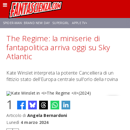
SPIDER-MAN: BRAND NEW DAY
SUPERGIRL
APPLE TV+
The Regime: la miniserie di
FRANCO RICCIARDIELLO
ZENDAYA
STAR TREK
AVENGERS: DOOMSDAY
fantapolitica arriva oggi su Sky
Atlantic
NETFLIX
SADIE SINK
STAR TREK: STRANGE NEW WORLDS
Kate Winslet interpreta la potente Cancelliera di un
fittizio stato dell'Europa centrale sull'orlo della rovina
1
Articolo di
Angela Bernardoni
Kate Winslet in
The Regime
(2024)
Lunedì
4 marzo 2024