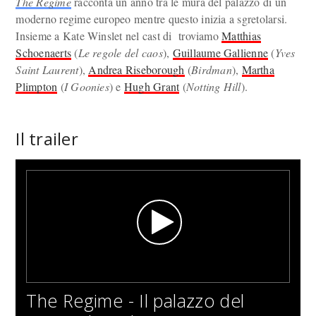
The Regime
racconta un anno tra le mura del palazzo di un
moderno regime europeo mentre questo inizia a sgretolarsi.
Insieme a Kate Winslet nel cast di troviamo
Matthias
Schoenaerts
(
Le regole del caos
),
Guillaume Gallienne
(
Yves
Saint Laurent
),
Andrea Riseborough
(
Birdman
),
Martha
Plimpton
(
I Goonies
) e
Hugh Grant
(
Notting Hill
).
Il trailer
The Regime - Il palazzo del