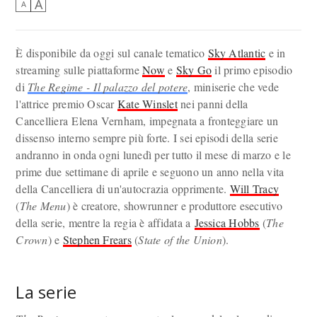
A
A
È disponibile da oggi sul canale tematico
Sky Atlantic
e in
streaming sulle piattaforme
Now
e
Sky Go
il primo episodio
di
The Regime - Il palazzo del potere
, miniserie che vede
l'attrice premio Oscar
Kate Winslet
nei panni della
Cancelliera Elena Vernham, impegnata a fronteggiare un
dissenso interno sempre più forte. I sei episodi della serie
andranno in onda ogni lunedì per tutto il mese di marzo e le
prime due settimane di aprile e seguono un anno nella vita
della Cancelliera di un'autocrazia opprimente.
Will Tracy
(
The Menu
) è creatore, showrunner e produttore esecutivo
della serie, mentre la regia è affidata a
Jessica Hobbs
(
The
Crown
) e
Stephen Frears
(
State of the Union
).
La serie