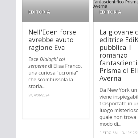
EDITORIA
EDITORIA
Nell'Eden forse
La giovane 
avrebbe avuto
editrice Edi
ragione Eva
pubblica il
romanzo
Esce
Dialoghi col
fantascienti
serpente
di Elisa Franco,
Prisma di El
una curiosa “ucronia”
Averna
che scombussola la
storia...
Da New York u
S*, 4/06/2024
viene inspiegab
trasportato in u
luogo misterioso
quale non trova i
modo di...
PIETRO BALLIO, 19/12/