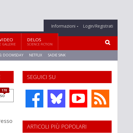
Informazioni
Login/Registrati
VIDEO
DELOS
E GALLERIE
SCIENCE FICTION
S: DOOMSDAY
NETFLIX
SADIE SINK
E
SEGUICI SU
170
resso
ARTICOLI PIÙ POPOLARI