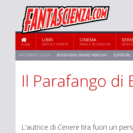
LIBRI
CINEMA
SERI
EBOOK E FUMETTI
NEWS E RECENSIONI
NEWS E
HOME
ARGOMENTI CALDI:
SPIDER-MAN: BRAND NEW DAY
SUPERGIRL
Il Parafango di 
STAR TREK: STRANGE NEW WORLDS
L'autrice di
Cenere
tira fuori un per