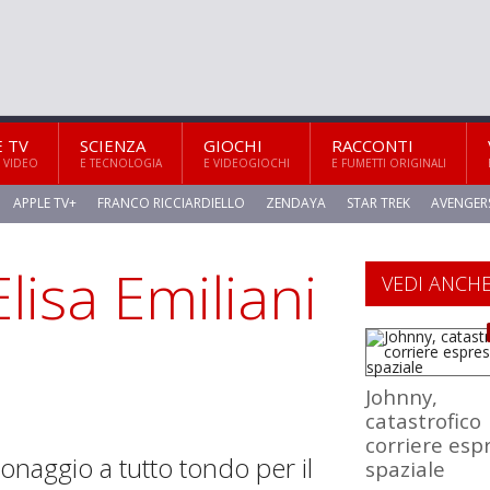
E TV
SCIENZA
GIOCHI
RACCONTI
 VIDEO
E TECNOLOGIA
E VIDEOGIOCHI
E FUMETTI ORIGINALI
APPLE TV+
FRANCO RICCIARDIELLO
ZENDAYA
STAR TREK
AVENGER
Elisa Emiliani
VEDI ANCH
Johnny,
catastrofico
corriere esp
sonaggio a tutto tondo per il
spaziale