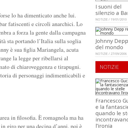
I suoni del
silenzio a Ba
rse lo ha dimenticato anche lui.
NOTIZIE / 19/01/2010
ar fatiscenti e circoli anarchici. Lo
ombra a forza la gente dalla campagna
ità sta portando l’Italia sulla soglia
Johnny Depp
del mondo
hnny è sua figlia Mariangela, acuta
NOTIZIE / 27/09/2006
nge la legge per ribellarsi al
ato di chiaroveggenza e tirapugni.
NOTIZIE
toria di personaggi indimenticabili e
Francesco Gu
e la fantasci
quando le st
urea in filosofia. È romagnola ma ha
incontravan
l’ironia
a in giro per una decina d’anni, poi è