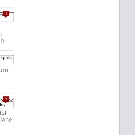
1
i
ch
uro
2
del
liane