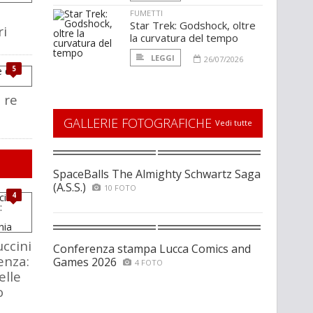
FUMETTI
Star Trek: Godshock, oltre
ri
la curvatura del tempo
LEGGI
26/07/2026
5
 re
GALLERIE FOTOGRAFICHE
Vedi tutte
SpaceBalls The Almighty Schwartz Saga
(A.S.S.)
10 FOTO
4
ccini
Conferenza stampa Lucca Comics and
enza:
Games 2026
4 FOTO
elle
o