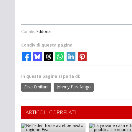
Canale:
Editoria
Condividi questa pagina:
In questa pagina si parla di:
Elisa Emiliani
Johnny Parafango
ARTICOLI CORRELATI