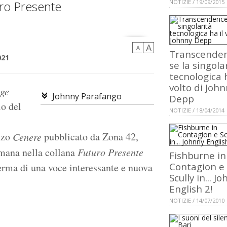
uro Presente
NOTIZIE / 19/09/2015
A
A
Transcenden
021
se la singola
tecnologica h
volto di Joh
gge
Johnny Parafango
Depp
io del
NOTIZIE / 18/04/2014
anzo
pubblicato da Zona 42,
Cenere
timana nella collana
Futuro Presente
Fishburne in
Contagion e
erma di una voce interessante e nuova
Scully in... J
English 2!
NOTIZIE / 14/07/2010