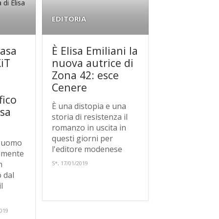
EDITORIA
casa
È Elisa Emiliani la
KiT
nuova autrice di
Zona 42: esce
Cenere
fico
È una distopia e una
isa
storia di resistenza il
romanzo in uscita in
questi giorni per
n uomo
l'editore modenese
ilmente
n
S*, 17/01/2019
 dal
l
2019