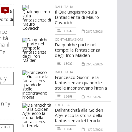
DALL'ITALIA
36
Il Qualunquismo sulla
fantascienza di Mauro
Covacich
ce,
LEGGI
26/07/2026
rità
CONTAMINAZIONI
a il
Da qualche parte nel
tempo: la fantascienza
nny
degli Iron Maiden
LEGGI
26/07/2026
DALL'ITALIA
Francesco Guccini e la
fantascienza: quando le
stelle incontravano l’ironia
LEGGI
7/08/2026
ohnny
EDITORIA
Dall’antichità alla Golden
Age: ecco la storia della
fantascienza letteraria
LEGGI
16/07/2026