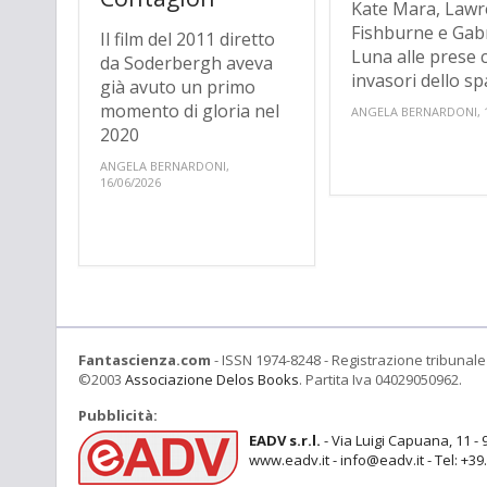
Kate Mara, Lawr
Fishburne e Gabr
Il film del 2011 diretto
Luna alle prese c
da Soderbergh aveva
invasori dello spa
già avuto un primo
momento di gloria nel
ANGELA BERNARDONI, 1
2020
ANGELA BERNARDONI,
16/06/2026
Fantascienza.com
- ISSN 1974-8248 - Registrazione tribunale 
©2003
Associazione Delos Books
. Partita Iva 04029050962.
Pubblicità:
EADV s.r.l.
- Via Luigi Capuana, 11 - 
www.eadv.it - info@eadv.it - Tel: +3