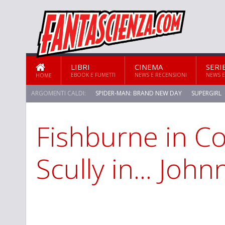
LIBRI
CINEMA
SERI
EBOOK E FUMETTI
NEWS E RECENSIONI
NEWS E
HOME
ARGOMENTI CALDI:
SPIDER-MAN: BRAND NEW DAY
SUPERGIRL
Fishburne in C
Scully in... John