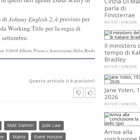
Cinzia Di Ma
parla di
Finisterrae
o di
, è previsto per
Johnny English 2
NOTIZIE / 6/08/2026
 da Working Title per la regia di
a settembre.
Il ministero 
servati ©2010 Alberto Priora e Associazione Delos Books
tempo di Ka
Bradley
NOTIZIE / 5/08/2026
Questo articolo ti è piaciuto?
Jane Yolen, 
2026
NOTIZIE / 4/08/2026
Matt Damon
Jude Law
Arriva alla
ne
Matrix
Event Horizon
conclusione 