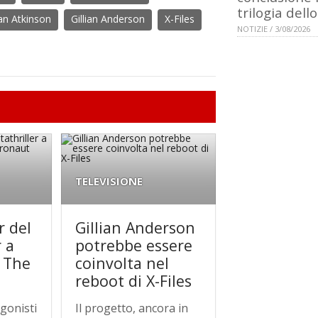
trilogia dell
n Atkinson
Gillian Anderson
X-Files
NOTIZIE / 3/08/2026
TELEVISIONE
r del
Gillian Anderson
r a
potrebbe essere
r The
coinvolta nel
reboot di X-Files
agonisti
Il progetto, ancora in