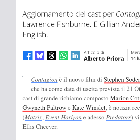
Aggiornamento del cast per
Contag
Lawrence Fishburne. E Gillian Ande
English.
Articolo di
Merc
Alberto Priora
14 l
Contagion
è il nuovo film di
Stephen Sode
che ha come data di uscita prevista il 21 
cast di grande richiamo composto
Marion Coti
Gwyneth Paltrow
e
Kate Winslet
, è notizia r
(
Matrix
,
Event Horizon
e adesso
Predators
) v
Ellis Cheever.