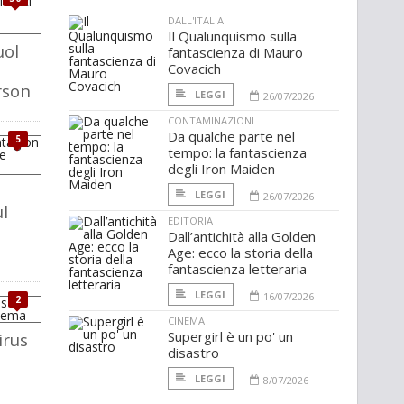
DALL'ITALIA
Il Qualunquismo sulla
uol
fantascienza di Mauro
Covacich
rson
LEGGI
26/07/2026
CONTAMINAZIONI
Da qualche parte nel
5
tempo: la fantascienza
degli Iron Maiden
LEGGI
26/07/2026
l
EDITORIA
Dall’antichità alla Golden
Age: ecco la storia della
fantascienza letteraria
LEGGI
16/07/2026
2
CINEMA
Supergirl è un po' un
irus
disastro
LEGGI
8/07/2026