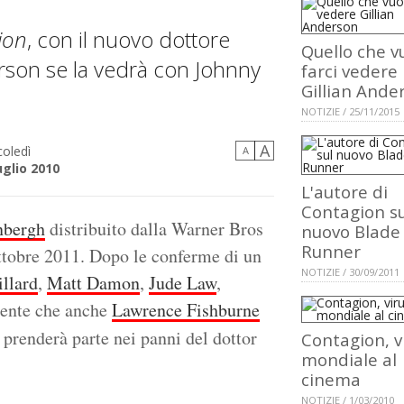
ion
, con il nuovo dottore
Quello che v
rson se la vedrà con Johnny
farci vedere
Gillian Ande
NOTIZIE / 25/11/2015
A
oledì
A
uglio 2010
L'autore di
Contagion su
nbergh
distribuito dalla Warner Bros
nuovo Blade
Runner
Ottobre 2011. Dopo le conferme di un
NOTIZIE / 30/09/2011
llard
,
Matt Damon
,
Jude Law
,
ecente che anche
Lawrence Fishburne
i prenderà parte nei panni del dottor
Contagion, v
mondiale al
cinema
NOTIZIE / 1/03/2010