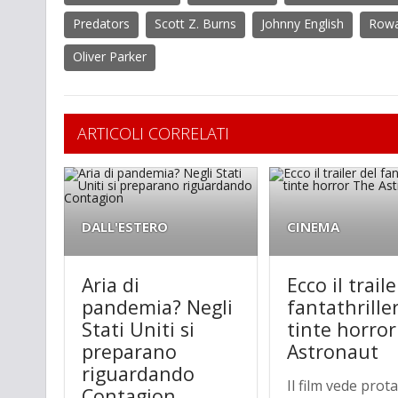
Predators
Scott Z. Burns
Johnny English
Rowa
Oliver Parker
ARTICOLI CORRELATI
DALL'ESTERO
CINEMA
Aria di
Ecco il traile
pandemia? Negli
fantathrille
Stati Uniti si
tinte horro
preparano
Astronaut
riguardando
Il film vede prot
Contagion