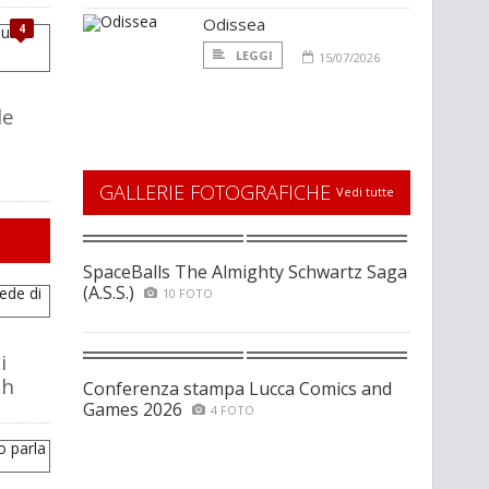
Odissea
4
LEGGI
15/07/2026
le
GALLERIE FOTOGRAFICHE
Vedi tutte
SpaceBalls The Almighty Schwartz Saga
(A.S.S.)
10 FOTO
i
ch
Conferenza stampa Lucca Comics and
Games 2026
4 FOTO