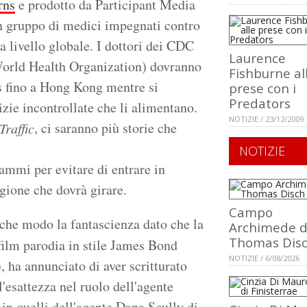
rns
e prodotto da Participant Media
n gruppo di medici impegnati contro
 livello globale. I dottori dei CDC
Laurence
World Health Organization) dovranno
Fishburne al
rus fino a Hong Kong mentre si
prese con i
Predators
izie incontrollate che li alimentano.
NOTIZIE / 23/12/2009
, ci saranno più storie che
Traffic
NOTIZIE
ammi per evitare di entrare in
gione che dovrà girare.
Campo
lche modo la fantascienza dato che la
Archimede d
Thomas Dis
 film parodia in stile James Bond
NOTIZIE / 6/08/2026
 ha annunciato di aver scritturato
l'esattezza nel ruolo dell'agente
in quelli dell'agente Dana Scully di