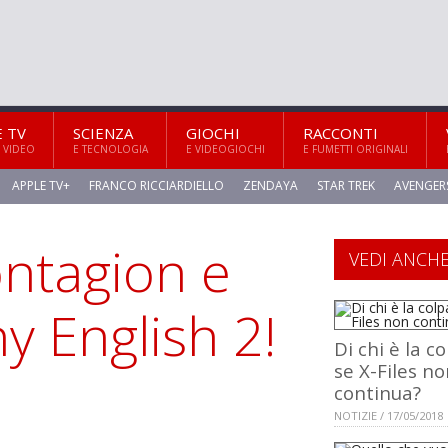
E TV
SCIENZA
GIOCHI
RACCONTI
 VIDEO
E TECNOLOGIA
E VIDEOGIOCHI
E FUMETTI ORIGINALI
APPLE TV+
FRANCO RICCIARDIELLO
ZENDAYA
STAR TREK
AVENGER
ontagion e
VEDI ANCH
ny English 2!
Di chi è la c
se X-Files n
continua?
NOTIZIE / 17/05/2018