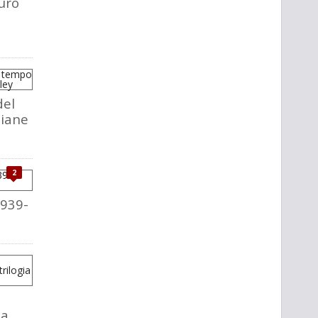
uro
del
liane
2
1939-
la