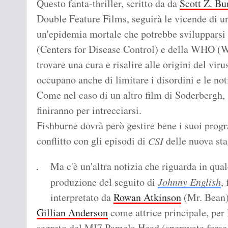
Questo fanta-thriller, scritto da da
Scott Z. Bu
Double Feature Films, seguirà le vicende di u
un'epidemia mortale che potrebbe svilupparsi a
(Centers for Disease Control) e della WHO (
trovare una cura e risalire alle origini del vi
occupano anche di limitare i disordini e le not
Come nel caso di un altro film di Soderbergh,
finiranno per intrecciarsi.
Fishburne dovrà però gestire bene i suoi progr
conflitto con gli episodi di
delle nuova sta
CSI
Ma c'è un'altra notizia che riguarda in qua
produzione del seguito di
Johnny English
,
interpretato da
Rowan Atkinson
(Mr. Bean),
Gillian Anderson
come attrice principale, per 
segreto del MI7 Pamela Head (speravate forse 