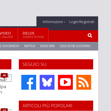
Informazioni
Login/Registrati
VIDEO
DELOS
E GALLERIE
SCIENCE FICTION
S: DOOMSDAY
NETFLIX
SADIE SINK
CELIA ROSE GOODING
E
SEGUICI SU
40
olpa
on
ARTICOLI PIÙ POPOLARI
30