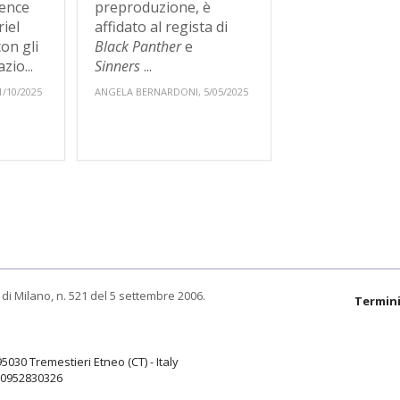
ence
preproduzione, è
iel
affidato al regista di
on gli
Black Panther
e
zio...
Sinners
...
/10/2025
ANGELA BERNARDONI, 5/05/2025
di Milano, n. 521 del 5 settembre 2006.
Termini
95030 Tremestieri Etneo (CT) - Italy
9.0952830326