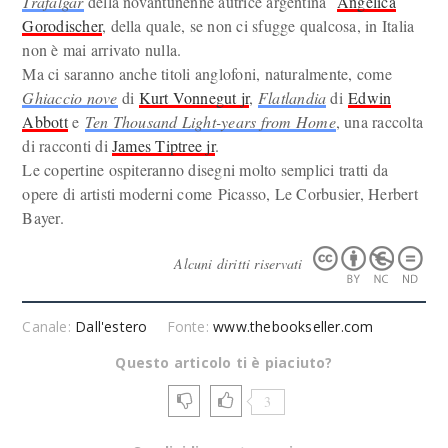
Trafalgar
della novantunenne autrice argentina
Angélica
Gorodischer
, della quale, se non ci sfugge qualcosa, in Italia
non è mai arrivato nulla.
Ma ci saranno anche titoli anglofoni, naturalmente, come
Ghiaccio nove
di
Kurt Vonnegut jr
,
Flatlandia
di
Edwin
Abbott
e
Ten Thousand Light-years from Home
, una raccolta
di racconti di
James Tiptree jr
.
Le copertine ospiteranno disegni molto semplici tratti da
opere di artisti moderni come Picasso, Le Corbusier, Herbert
Bayer.
Alcuni diritti riservati
Canale:
Dall'estero
Fonte:
www.thebookseller.com
Questo articolo ti è piaciuto?
3