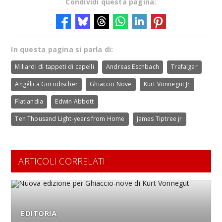
Condividi questa pagina:
In questa pagina si parla di:
Miliardi di tappeti di capelli
Andreas Eschbach
Trafalgar
Angélica Gorodischer
Ghiaccio Nove
Kurt Vonnegut Jr
Flatlandia
Edwin Abbott
Ten Thousand Light-years from Home
James Tiptree jr
ARTICOLI CORRELATI
EDITORIA