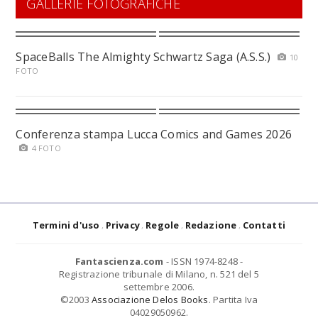
GALLERIE FOTOGRAFICHE
SpaceBalls The Almighty Schwartz Saga (A.S.S.)
10
FOTO
Conferenza stampa Lucca Comics and Games 2026
4 FOTO
Termini d'uso
Privacy
Regole
Redazione
Contatti
Fantascienza.com
- ISSN 1974-8248 -
Registrazione tribunale di Milano, n. 521 del 5
settembre 2006.
©2003
Associazione Delos Books
. Partita Iva
04029050962.