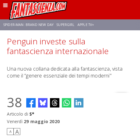
SPIDER-MAN: BRAND NEW DAY
SUPERGIRL
APPLE TV+
Penguin investe sulla
FRANCO RICCIARDIELLO
ZENDAYA
STAR TREK
AVENGERS: DOOMSDAY
fantascienza internazionale
NETFLIX
SADIE SINK
CELIA ROSE GOODING
Una nuova collana dedicata alla fantascienza, vista
come il “genere essenziale dei tempi moderni"
38
Articolo di
S*
Venerdì
29 maggio 2020
A
A