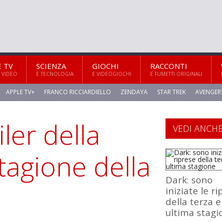
E TV
SCIENZA
GIOCHI
RACCONTI
 VIDEO
E TECNOLOGIA
E VIDEOGIOCHI
E FUMETTI ORIGINALI
APPLE TV+
FRANCO RICCIARDIELLO
ZENDAYA
STAR TREK
AVENGER
iler della
VEDI ANCH
tagione della
Dark: sono
iniziate le r
della terza e
ultima stagi