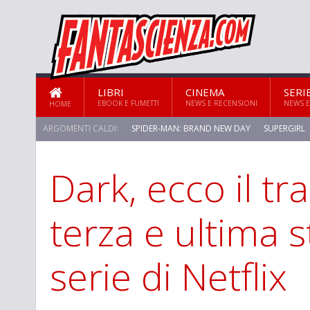
LIBRI
CINEMA
SERI
EBOOK E FUMETTI
NEWS E RECENSIONI
NEWS E
HOME
ARGOMENTI CALDI:
SPIDER-MAN: BRAND NEW DAY
SUPERGIRL
Dark, ecco il tra
STAR TREK: STRANGE NEW WORLDS
terza e ultima s
serie di Netflix