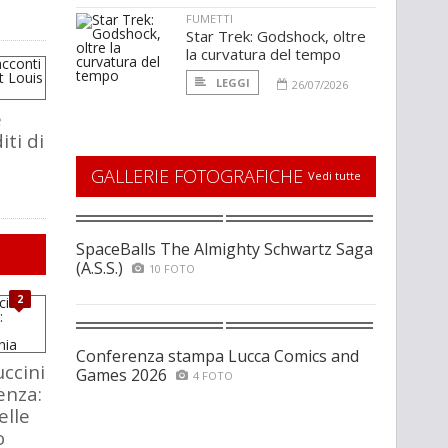
FUMETTI
Star Trek: Godshock, oltre
la curvatura del tempo
LEGGI
26/07/2026
e
iti di
GALLERIE FOTOGRAFICHE
Vedi tutte
SpaceBalls The Almighty Schwartz Saga
(A.S.S.)
10 FOTO
2
Conferenza stampa Lucca Comics and
ccini
Games 2026
4 FOTO
enza:
elle
o