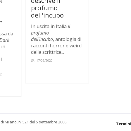
k
descrive il
profumo
dell'incubo
h
In uscita in Italia
Il
profumo
ssa da
dell'incubo
, antologia di
Dark
racconti horror e weird
 in
della scrittrice...
l
S*, 17/09/2020
22
di Milano, n. 521 del 5 settembre 2006.
Termini