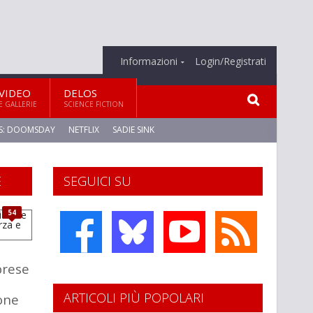
Informazioni
Login/Registrati
VIDEO
DELOS
E GALLERIE
SCIENCE FICTION
S: DOOMSDAY
NETFLIX
SADIE SINK
E
SEGUICI SU
54
iprese
ARTICOLI PIÙ POPOLARI
one