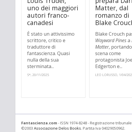
Louis Trudel,
prepara Dar
uno dei maggiori
Matter, dal
autori franco-
romanzo di
canadesi
Blake Crouc
È stato un attivissimo
Blake Crouch pa
scrittore, critico e
Wayward Pines
a
traduttore di
Matter
, portando
fantascienza. Quasi
scena come
nulla della sua
protagonista Joe
sterminata...
Edgerton e...
S*, 20/11/2025
LEO LORUSSO, 1/04/20
Fantascienza.com
- ISSN 1974-8248 - Registrazione tribunale 
©2003
Associazione Delos Books
. Partita Iva 04029050962.