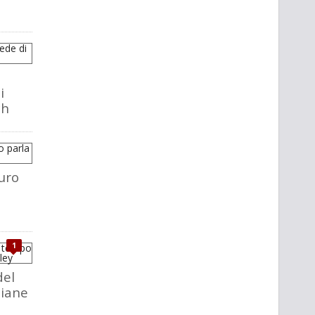
i
ch
uro
1
del
liane