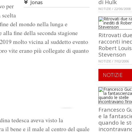
di Hulk
Jonas
vo per
NOTIZIE / 22/06/2008
 scelta
a fine del mondo nella lunga e
 alla fine della seconda stagione
Ritrovati du
 2019 molto vicina al suddetto evento
racconti ined
Robert Louis
oro vite erano più collegate di quanto
Stevenson
NOTIZIE / 7/02/2006
NOTIZIE
Francesco Gu
e la fantasci
adina tedesca aveva visto la
quando le st
a il bene e il male al centro del quale
incontravan