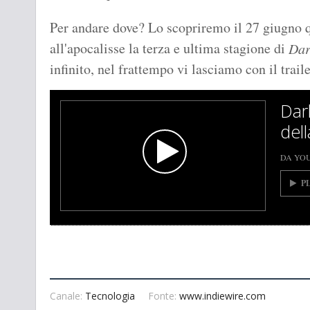
Per andare dove? Lo scopriremo il 27 giugno q
all'apocalisse la terza e ultima stagione di
Dar
infinito, nel frattempo vi lasciamo con il traile
Dark
dell
DA YO
P
Canale:
Tecnologia
Fonte:
www.indiewire.com