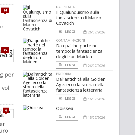
DALL'ITALIA
14
Il Qualunquismo sulla
fantascienza di Mauro
Covacich
 /
LEGGI
26/07/2026
CONTAMINAZIONI
Da qualche parte nel
35
tempo: la fantascienza
degli Iron Maiden
LEGGI
26/07/2026
g per
EDITORIA
Dall’antichità alla Golden
Age: ecco la storia della
vol.
fantascienza letteraria
LEGGI
16/07/2026
Odissea
6
LEGGI
15/07/2026
er
turo