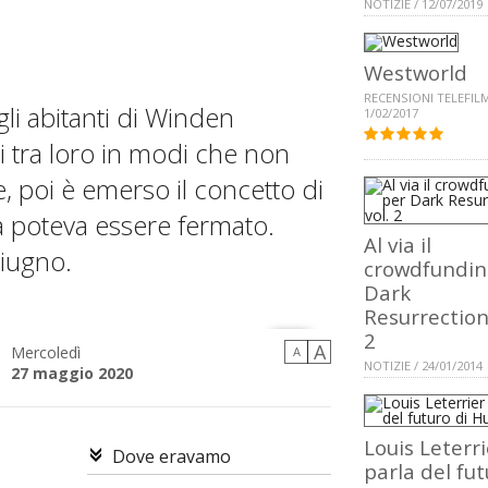
NOTIZIE / 12/07/2019
Westworld
RECENSIONI TELEFILM
gli abitanti di Winden
1/02/2017
i tra loro in modi che non
poi è emerso il concetto di
la poteva essere fermato.
Al via il
giugno.
crowdfundin
Dark
Resurrection 
2
A
Mercoledì
A
NOTIZIE / 24/01/2014
27 maggio 2020
Louis Leterri
Dove eravamo
parla del fu