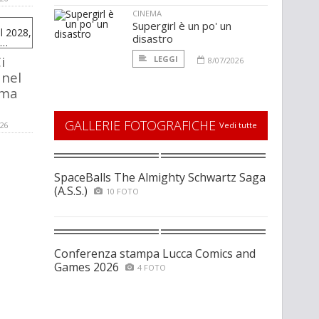
CINEMA
Supergirl è un po' un
disastro
i
LEGGI
8/07/2026
 nel
 ma
GALLERIE FOTOGRAFICHE
026
Vedi tutte
SpaceBalls The Almighty Schwartz Saga
(A.S.S.)
10 FOTO
Conferenza stampa Lucca Comics and
Games 2026
4 FOTO