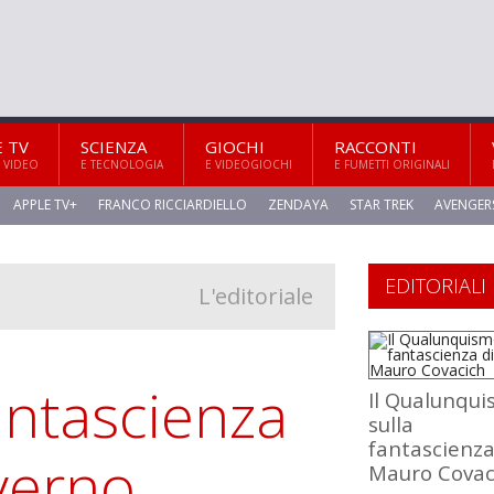
E TV
SCIENZA
GIOCHI
RACCONTI
 VIDEO
E TECNOLOGIA
E VIDEOGIOCHI
E FUMETTI ORIGINALI
APPLE TV+
FRANCO RICCIARDIELLO
ZENDAYA
STAR TREK
AVENGER
EDITORIALI
L'editoriale
fantascienza
Il Qualunqu
sulla
fantascienza
overno
Mauro Covac