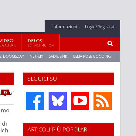
Informazioni
Login/Registrati
VIDEO
DELOS
E GALLERIE
SCIENCE FICTION
S: DOOMSDAY
NETFLIX
SADIE SINK
CELIA ROSE GOODING
SEGUICI SU
15
ismo
 di
ARTICOLI PIÙ POPOLARI
ich