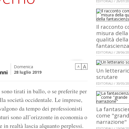
EDITORIALI / 26/07/2
Il racconto 
misura della
qualità della
fantascienz
EDITORIALI / 28/06/2
A
Domenica
A
Un letterari
nni
28 luglio 2019
scrutare
EDITORIALI / 30/05/2
sono tirati in ballo, o se preferite per
lla società occidentale. Le imprese,
vvalgono da tempo dei professionisti
La fantascie
come "gran
futuri sono all’orizzonte in economia o
narrazione"
e in realtà lascia alquanto perplessi.
EDITORIALI / 19/04/2