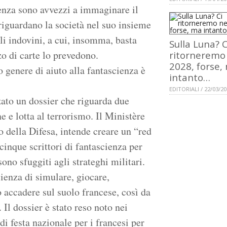
ienza sono avvezzi a immaginare il
riguardano la società nel suo insieme
li indovini, a cui, insomma, basta
Sulla Luna? C
zo di carte lo prevedono.
ritorneremo
2028, forse,
 genere di aiuto alla fantascienza è
intanto…
EDITORIALI / 22/03/2
zzato un dossier che riguarda due
e e lotta al terrorismo. Il Ministère
 della Difesa, intende creare un “red
inque scrittori di fantascienza per
no sfuggiti agli strateghi militari.
scienza di simulare, giocare,
 accadere sul suolo francese, così da
 Il dossier è stato reso noto nei
di festa nazionale per i francesi per