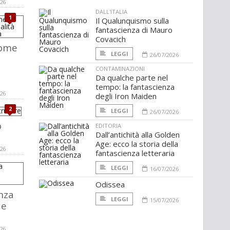
026
DALL'ITALIA
1
Il Qualunquismo sulla
fantascienza di Mauro
Covacich
come
LEGGI
26/07/2026
CONTAMINAZIONI
Da qualche parte nel
a
tempo: la fantascienza
026
degli Iron Maiden
2
LEGGI
26/07/2026
o
EDITORIA
Dall’antichità alla Golden
Age: ecco la storia della
026
fantascienza letteraria
LEGGI
16/07/2026
Odissea
nza
LEGGI
15/07/2026
de
026