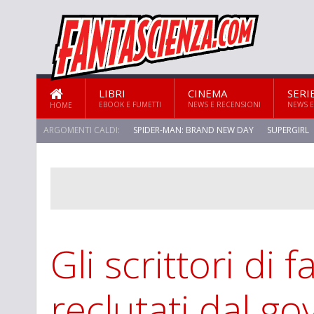
LIBRI
CINEMA
SERI
EBOOK E FUMETTI
NEWS E RECENSIONI
NEWS E
HOME
ARGOMENTI CALDI:
SPIDER-MAN: BRAND NEW DAY
SUPERGIRL
Gli scrittori di 
reclutati dal g