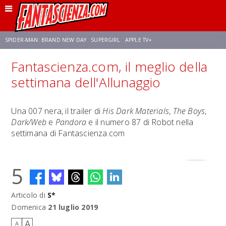
SPIDER-MAN: BRAND NEW DAY
SUPERGIRL
APPLE TV+
Fantascienza.com, il meglio della
FRANCO RICCIARDIELLO
ZENDAYA
STAR TREK
AVENGERS: DOOMSDAY
settimana dell'Allunaggio
NETFLIX
SADIE SINK
CELIA ROSE GOODING
Una 007 nera, il trailer di
His Dark Materials
,
The Boys
,
Dark/Web
e
Pandora
e il numero 87 di Robot nella
settimana di Fantascienza.com
5
Articolo di
S*
Domenica
21 luglio 2019
A
A