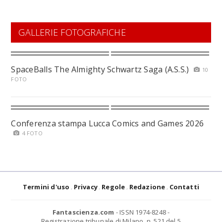
GALLERIE FOTOGRAFICHE
SpaceBalls The Almighty Schwartz Saga (A.S.S.)
10
FOTO
Conferenza stampa Lucca Comics and Games 2026
4 FOTO
Termini d'uso
Privacy
Regole
Redazione
Contatti
Fantascienza.com
- ISSN 1974-8248 -
Registrazione tribunale di Milano, n. 521 del 5